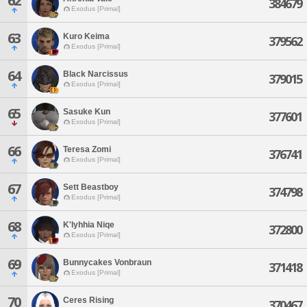
62
384679
Exodus [Primal]
63
Kuro Keima
379562
Exodus [Primal]
64
Black Narcissus
379015
Exodus [Primal]
65
Sasuke Kun
377601
Exodus [Primal]
66
Teresa Zomi
376741
Exodus [Primal]
67
Sett Beastboy
374798
Exodus [Primal]
68
K'lyhhia Niqe
372800
Exodus [Primal]
69
Bunnycakes Vonbraun
371418
Exodus [Primal]
70
Ceres Rising
370467