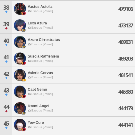
38
Vastus Astolla
479106
Exodus [Primal]
39
Lilith Azura
473137
Exodus [Primal]
40
Azure Cirrostratus
469931
Exodus [Primal]
41
Suscia Rafflehiem
469203
Exodus [Primal]
42
Valerie Corvus
461541
Exodus [Primal]
43
Capt Nemo
445380
Exodus [Primal]
44
Iktomi Angel
444179
Exodus [Primal]
45
Yew Core
444141
Exodus [Primal]