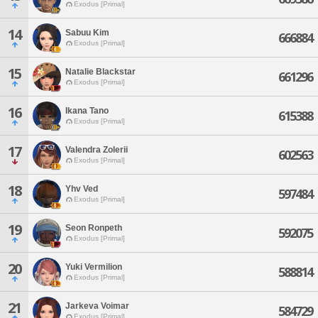
Exodus [Primal]
14
Sabuu Kim
666884
Exodus [Primal]
15
Natalie Blackstar
661296
Exodus [Primal]
16
Ikana Tano
615388
Exodus [Primal]
17
Valendra Zolerii
602563
Exodus [Primal]
18
Yhv Ved
597484
Exodus [Primal]
19
Seon Ronpeth
592075
Exodus [Primal]
20
Yuki Vermilion
588814
Exodus [Primal]
21
Jarkeva Voimar
584729
Exodus [Primal]