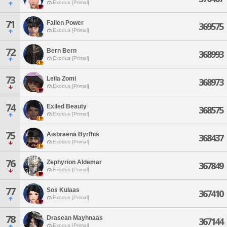
Exodus [Primal]
71
Fallen Power
369575
Exodus [Primal]
72
Bern Bern
368993
Exodus [Primal]
73
Leila Zomi
368973
Exodus [Primal]
74
Exiled Beauty
368575
Exodus [Primal]
75
Aisbraena Byrfhis
368437
Exodus [Primal]
76
Zephyrion Aldemar
367849
Exodus [Primal]
77
Sos Kulaas
367410
Exodus [Primal]
78
Drasean Mayhnaas
367144
Exodus [Primal]