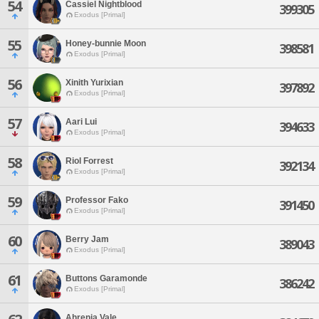
54
Cassiel Nightblood
399305
Exodus [Primal]
55
Honey-bunnie Moon
398581
Exodus [Primal]
56
Xinith Yurixian
397892
Exodus [Primal]
57
Aari Lui
394633
Exodus [Primal]
58
Riol Forrest
392134
Exodus [Primal]
59
Professor Fako
391450
Exodus [Primal]
60
Berry Jam
389043
Exodus [Primal]
61
Buttons Garamonde
386242
Exodus [Primal]
Ahrenia Vale