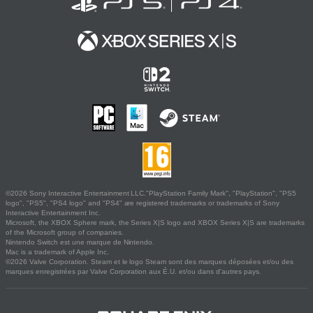
©2026 Sony Interactive Entertainment LLC."PlayStation Family Mark", "PlayStation", "PS5
logo", "PS5", "PS4 logo" and "PS4" are registered trademarks or trademarks of Sony
Interactive Entertainment Inc.
Microsoft, the XBOX Sphere mark, the Series X|S logo and XBOX Series X|S are trademarks
of the Microsoft group of companies.
Nintendo Switch est une marque de Nintendo.
Mac is a trademark of Apple Inc.
©2026 Valve Corporation. Steam et le logo Steam sont des marques déposées et/ou des
marques enregistrées par Valve Corporation aux É.U. et/ou dans d'autres pays.