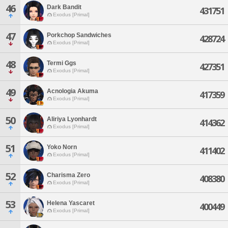
46
Dark Bandit
431751
Exodus [Primal]
47
Porkchop Sandwiches
428724
Exodus [Primal]
48
Termi Ggs
427351
Exodus [Primal]
49
Acnologia Akuma
417359
Exodus [Primal]
50
Aliriya Lyonhardt
414362
Exodus [Primal]
51
Yoko Norn
411402
Exodus [Primal]
52
Charisma Zero
408380
Exodus [Primal]
53
Helena Yascaret
400449
Exodus [Primal]