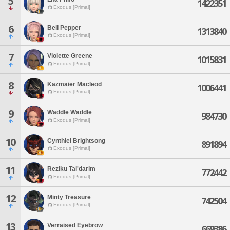
5
1422351
Exodus [Primal]
6
Bell Pepper
1313840
Exodus [Primal]
7
Violette Greene
1015831
Exodus [Primal]
8
Kazmaier Macleod
1006441
Exodus [Primal]
9
Waddle Waddle
984730
Exodus [Primal]
10
Cynthiel Brightsong
891894
Exodus [Primal]
11
Reziku Tal'darim
772442
Exodus [Primal]
12
Minty Treasure
742504
Exodus [Primal]
13
Verraised Eyebrow
669386