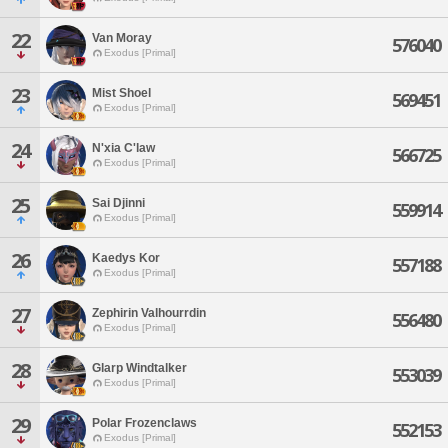
22
Van Moray
576040
Exodus [Primal]
23
Mist Shoel
569451
Exodus [Primal]
24
N'xia C'law
566725
Exodus [Primal]
25
Sai Djinni
559914
Exodus [Primal]
26
Kaedys Kor
557188
Exodus [Primal]
27
Zephirin Valhourrdin
556480
Exodus [Primal]
28
Glarp Windtalker
553039
Exodus [Primal]
29
Polar Frozenclaws
552153
Exodus [Primal]