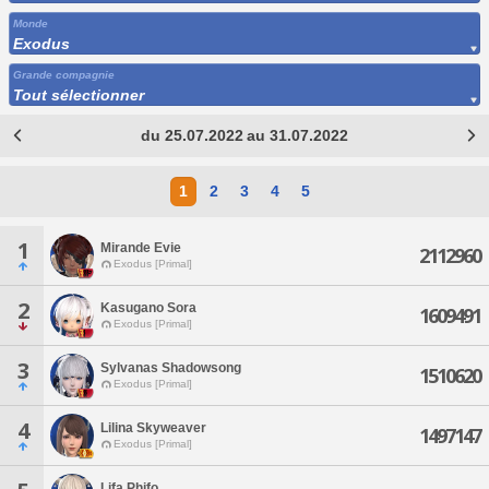
Monde
Exodus
Grande compagnie
Tout sélectionner
du 25.07.2022 au 31.07.2022
1
2
3
4
5
1
Mirande Evie
2112960
Exodus [Primal]
2
Kasugano Sora
1609491
Exodus [Primal]
3
Sylvanas Shadowsong
1510620
Exodus [Primal]
4
Lilina Skyweaver
1497147
Exodus [Primal]
Lifa Phifo