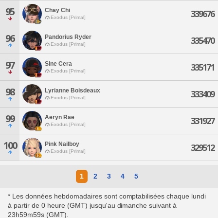
95
Chay Chi
339676
Exodus [Primal]
96
Pandorius Ryder
335470
Exodus [Primal]
97
Sine Cera
335171
Exodus [Primal]
98
Lyrianne Boisdeaux
333409
Exodus [Primal]
99
Aeryn Rae
331927
Exodus [Primal]
100
Pink Nailboy
329512
Exodus [Primal]
1
2
3
4
5
* Les données hebdomadaires sont comptabilisées chaque lundi
à partir de 0 heure (GMT) jusqu'au dimanche suivant à
23h59m59s (GMT).