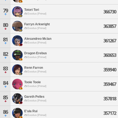
79
Totori Tori
366730
Exodus [Primal]
80
Farryn Arkwright
363857
Exodus [Primal]
81
Alesandreo Mclan
361267
Exodus [Primal]
82
Dragon Erebus
360653
Exodus [Primal]
83
Renn Farron
359940
Exodus [Primal]
84
Tooie Tooie
359467
Exodus [Primal]
85
Gareth Pelles
357818
Exodus [Primal]
86
E'ula Rui
357172
Exodus [Primal]