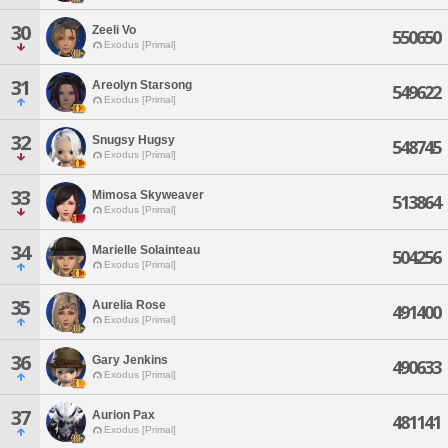
30
Zeeli Vo
550650
Exodus [Primal]
31
Areolyn Starsong
549622
Exodus [Primal]
32
Snugsy Hugsy
548745
Exodus [Primal]
33
Mimosa Skyweaver
513864
Exodus [Primal]
34
Marielle Solainteau
504256
Exodus [Primal]
35
Aurelia Rose
491400
Exodus [Primal]
36
Gary Jenkins
490633
Exodus [Primal]
37
Aurion Pax
481141
Exodus [Primal]