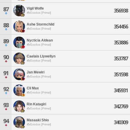
87
Vigil Wolfe
356938
Exodus [Primal]
88
Ashe Stormchild
354456
Exodus [Primal]
89
Nycticia Aldean
353886
Exodus [Primal]
90
Caelais Llywellyn
353787
Exodus [Primal]
91
Jan Mewiri
351598
Exodus [Primal]
92
Cli Max
345931
Exodus [Primal]
93
Rin Katagiri
342769
Exodus [Primal]
94
Masaaki Shio
340309
Exodus [Primal]