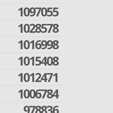
1097055
1028578
1016998
1015408
1012471
1006784
978836