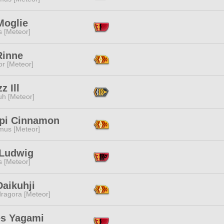
Moglie
s [Meteor]
Rinne
or [Meteor]
z Ill
h [Meteor]
pi Cinnamon
mus [Meteor]
 Ludwig
s [Meteor]
aikuhji
ragora [Meteor]
s Yagami