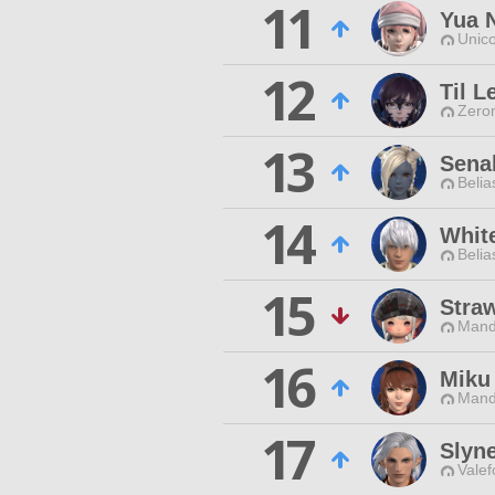
11
Yua 
Unico
12
Til L
Zero
13
Sena
Belia
14
White
Belia
15
Stra
Mand
16
Miku
Mand
17
Slyn
Valef