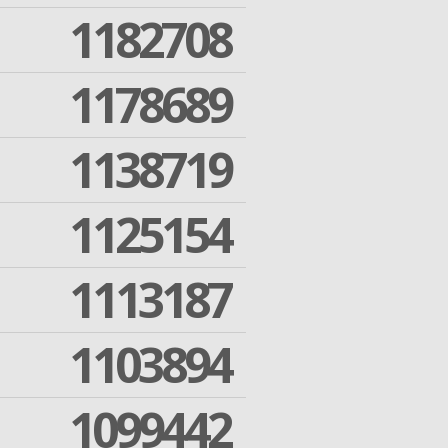
1182708
1178689
1138719
1125154
1113187
1103894
1099442