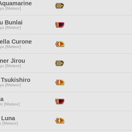
Aquamarine
yu [Meteor]
u Bunlai
yu [Meteor]
ella Curone
yu [Meteor]
ner Jirou
yu [Meteor]
 Tsukishiro
yu [Meteor]
Ra
or [Meteor]
e Luna
s [Meteor]