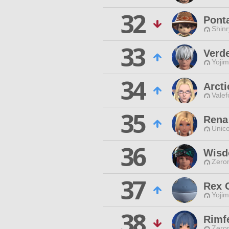
32
Pont
Shinr
33
Verde
Yojim
34
Arcti
Valef
35
Rena
Unico
36
Wisd
Zero
37
Rex C
Yojim
38
Rimfe
Zero