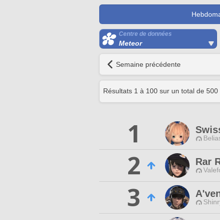
Hebdoma
Centre de données
Meteor
Semaine précédente
Résultats
1
à
100
sur un total de
500
1
Swis
Belia
2
Rar 
Valef
3
A'ven
Shinr