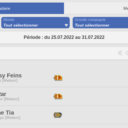
daire
Me
Monde
Grande compagnie
Tout sélectionner
Tout sélectionner
Période : du 25.07.2022 au 31.07.2022
sy Feins
s [Meteor]
Rar
or [Meteor]
e Tia
yu [Meteor]