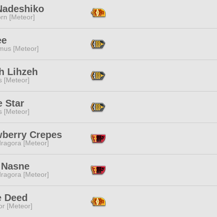
Nadeshiko
rn [Meteor]
ee
mus [Meteor]
h Lihzeh
s [Meteor]
 Star
s [Meteor]
wberry Crepes
ragora [Meteor]
 Nasne
ragora [Meteor]
e Deed
or [Meteor]