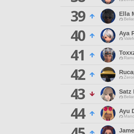
39
Ella 
Belia
40
Aya 
Valef
41
Toxxz
Ramu
42
Ruca
Zero
43
Satz
Belia
44
Ayu D
Mand
45
Jame