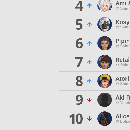
4
Ami 
Shinr
5
Kosy
Shinr
6
Pipin
Shinr
7
Retai
Shinr
8
Atori
Shinr
9
Aki 
Valef
10
Alic
Belia