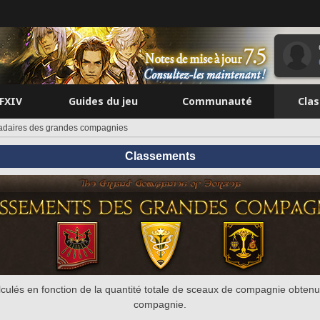
FFXIV
Guides du jeu
Communauté
Cla
daires des grandes compagnies
Classements
culés en fonction de la quantité totale de sceaux de compagnie obtenu
compagnie.