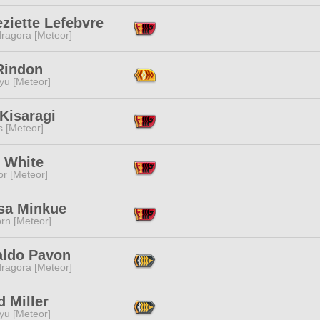
ziette Lefebvre
ragora [Meteor]
Rindon
yu [Meteor]
Kisaragi
s [Meteor]
e White
or [Meteor]
sa Minkue
rn [Meteor]
ldo Pavon
ragora [Meteor]
d Miller
yu [Meteor]