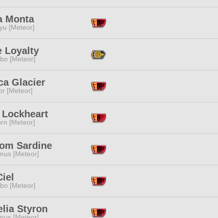
a Monta
yu [Meteor]
 Loyalty
bo [Meteor]
ca Glacier
or [Meteor]
 Lockheart
rn [Meteor]
om Sardine
mus [Meteor]
iel
bo [Meteor]
lia Styron
mus [Meteor]