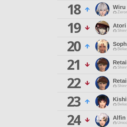
18
Wiru
Zero
19
Atori
Shinr
20
Sophi
Belia
21
Retai
Shinr
22
Reta
Shinr
23
Kishi
Belia
24
Alfin
Unico