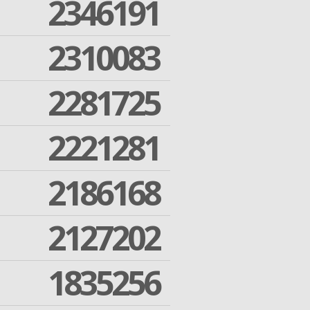
2346191
2310083
2281725
2221281
2186168
2127202
1835256