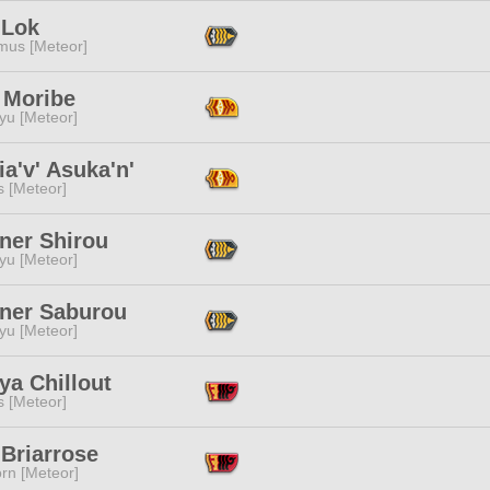
 Lok
mus [Meteor]
 Moribe
yu [Meteor]
a'v' Asuka'n'
s [Meteor]
ner Shirou
yu [Meteor]
iner Saburou
yu [Meteor]
ya Chillout
s [Meteor]
 Briarrose
rn [Meteor]