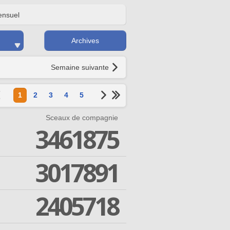
nsuel
Archives
Semaine suivante
1
2
3
4
5
Sceaux de compagnie
3461875
3017891
2405718