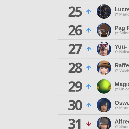
25
Lucre
Mand
26
Pag 
Shinr
27
Yuu- 
Belia
28
Raff
Valef
29
Magi
Unico
30
Oswa
Mand
31
Alfre
Shinr