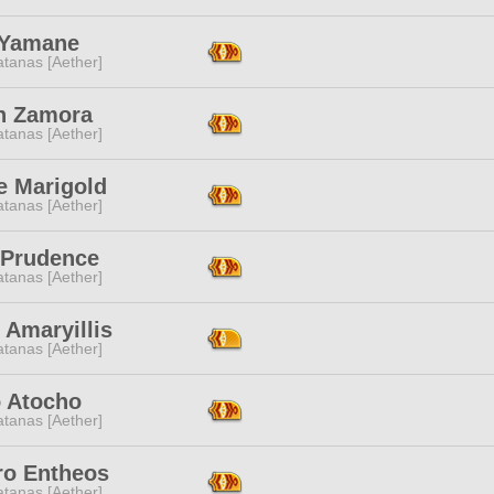
 Yamane
tanas [Aether]
h Zamora
tanas [Aether]
e Marigold
tanas [Aether]
 Prudence
tanas [Aether]
i Amaryillis
tanas [Aether]
 Atocho
tanas [Aether]
ro Entheos
tanas [Aether]