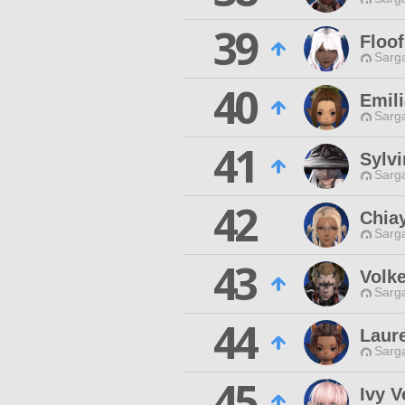
39
Floof
Sarga
40
Emili
Sarga
41
Sylvi
Sarga
42
Chia
Sarga
43
Volke
Sarga
44
Laur
Sarga
45
Ivy V