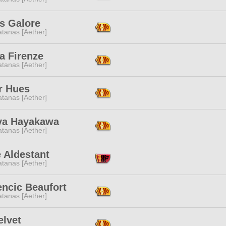
s Galore
tanas [Aether]
a Firenze
tanas [Aether]
r Hues
tanas [Aether]
ya Hayakawa
tanas [Aether]
 Aldestant
tanas [Aether]
encic Beaufort
tanas [Aether]
elvet