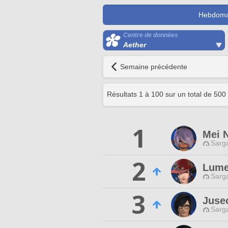
Hebdoma
Centre de données
Aether
Semaine précédente
Résultats
1
à
100
sur un total de
500
1
Mei 
Sarga
2
Lume
Sarga
3
Juse
Sarga