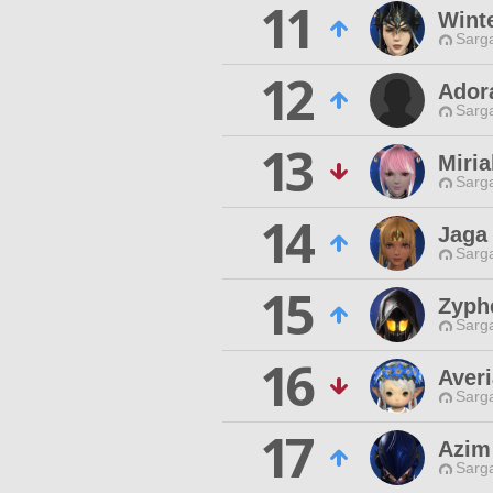
11
Wint
Sarga
12
Ador
Sarga
13
Miri
Sarga
14
Jaga
Sarga
15
Zyph
Sarga
16
Averi
Sarga
17
Azim
Sarga