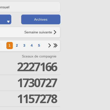
nsuel
Archives
Semaine suivante
1
2
3
4
5
Sceaux de compagnie
2227166
1730727
1157278