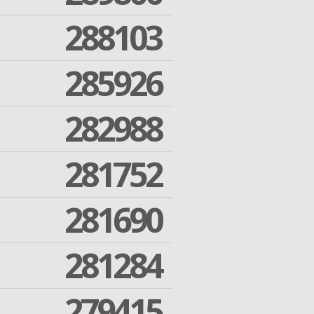
288103
285926
282988
281752
281690
281284
279415