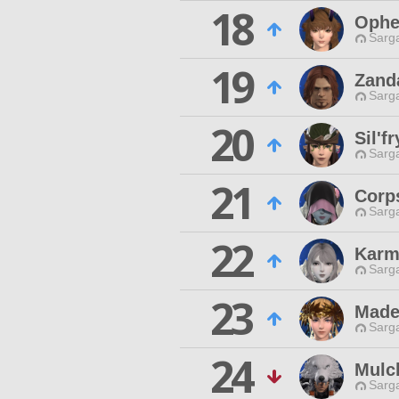
18
Ophe
Sarga
19
Zand
Sarga
20
Sil'f
Sarga
21
Corp
Sarga
22
Karm
Sarga
23
Made
Sarga
24
Mulc
Sarga