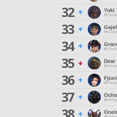
32
Yuki
Sarga
33
Gaje
Sarga
34
Grac
Sarga
35
Dear
Sarga
36
Fjior
Sarga
37
Ocho
Sarga
38
Onei
Sarga