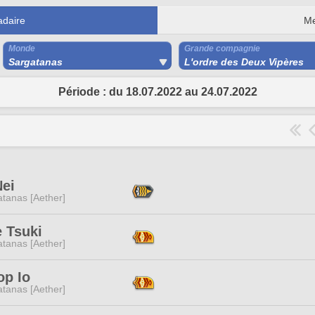
daire
Me
Monde
Grande compagnie
Sargatanas
L'ordre des Deux Vipères
Période : du 18.07.2022 au 24.07.2022
Nei
tanas [Aether]
 Tsuki
tanas [Aether]
op Io
tanas [Aether]