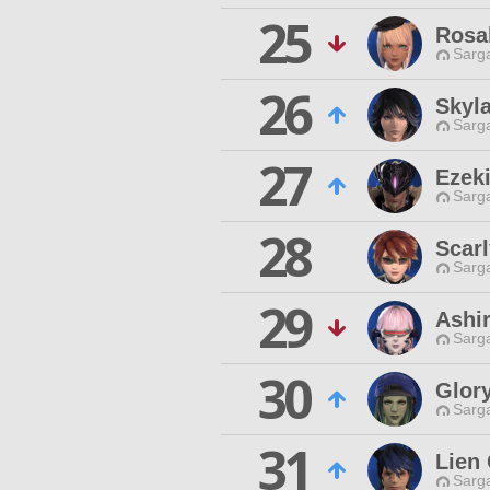
25
Rosal
Sarga
26
Skyla
Sarga
27
Ezeki
Sarga
28
Scarl
Sarga
29
Ashi
Sarga
30
Glor
Sarga
31
Lien
Sarga