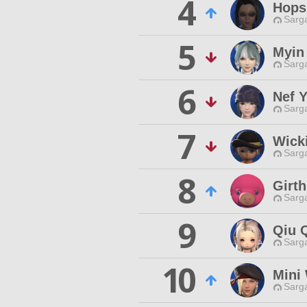
4
Hops 
Sarga
5
Myin 
Sarga
6
Nef 
Sarga
7
Wick
Sarga
8
Girth
Sarga
9
Qiu 
Sarga
10
Mini
Sarga