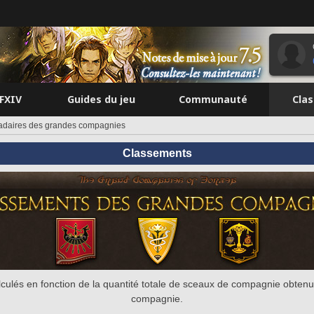
FFXIV
Guides du jeu
Communauté
Cla
daires des grandes compagnies
Classements
culés en fonction de la quantité totale de sceaux de compagnie obtenu
compagnie.