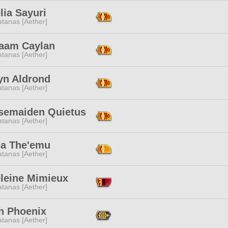
lia Sayuri
tanas [Aether]
aam Caylan
tanas [Aether]
ryn Aldrond
tanas [Aether]
semaiden Quietus
tanas [Aether]
a The'emu
tanas [Aether]
leine Mimieux
tanas [Aether]
h Phoenix
tanas [Aether]