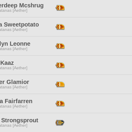
erdeep Mcshrug
tanas [Aether]
a Sweetpotato
tanas [Aether]
alyn Leonne
tanas [Aether]
 Kaaz
tanas [Aether]
er Glamior
tanas [Aether]
a Fairfarren
tanas [Aether]
 Strongsprout
tanas [Aether]