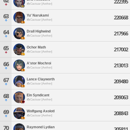
62
222395
Cactuar [Aether]
63
Yu' Narukami
220668
Cactuar [Aether]
64
Drall Highwind
217966
Cactuar [Aether]
65
Ochor Math
217002
Cactuar [Aether]
66
A'stor Mochroi
213013
Cactuar [Aether]
67
Lance Clayworth
209480
Cactuar [Aether]
68
Ein Syndicant
209063
Cactuar [Aether]
69
Wolfgang Axolotl
208843
Cactuar [Aether]
70
Raymond Lydian
205811