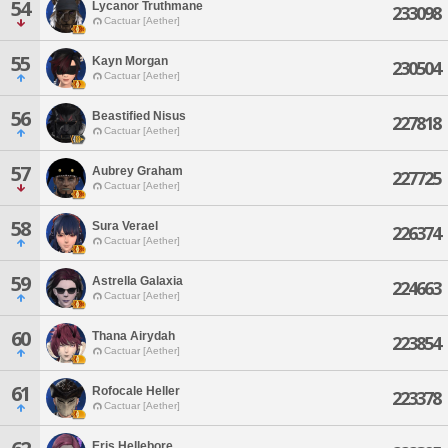
54
Lycanor Truthmane
233098
Cactuar [Aether]
55
Kayn Morgan
230504
Cactuar [Aether]
56
Beastified Nisus
227818
Cactuar [Aether]
57
Aubrey Graham
227725
Cactuar [Aether]
58
Sura Verael
226374
Cactuar [Aether]
59
Astrella Galaxia
224663
Cactuar [Aether]
60
Thana Airydah
223854
Cactuar [Aether]
61
Rofocale Heller
223378
Cactuar [Aether]
Eris Hellebore