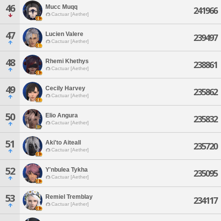
46
Mucc Muqq
241966
Cactuar [Aether]
47
Lucien Valere
239497
Cactuar [Aether]
48
Rhemi Khethys
238861
Cactuar [Aether]
49
Cecily Harvey
235862
Cactuar [Aether]
50
Elio Angura
235832
Cactuar [Aether]
51
Aki'to Aiteall
235720
Cactuar [Aether]
52
Y'nbulea Tykha
235095
Cactuar [Aether]
53
Remiel Tremblay
234117
Cactuar [Aether]