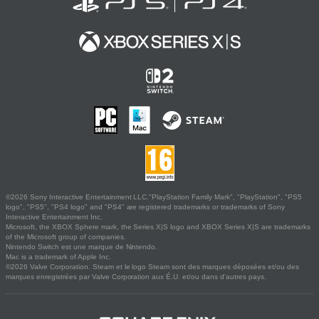
©2026 Sony Interactive Entertainment LLC."PlayStation Family Mark", "PlayStation", "PS5
logo", "PS5", "PS4 logo" and "PS4" are registered trademarks or trademarks of Sony
Interactive Entertainment Inc.
Microsoft, the XBOX Sphere mark, the Series X|S logo and XBOX Series X|S are trademarks
of the Microsoft group of companies.
Nintendo Switch est une marque de Nintendo.
Mac is a trademark of Apple Inc.
©2026 Valve Corporation. Steam et le logo Steam sont des marques déposées et/ou des
marques enregistrées par Valve Corporation aux É.U. et/ou dans d'autres pays.