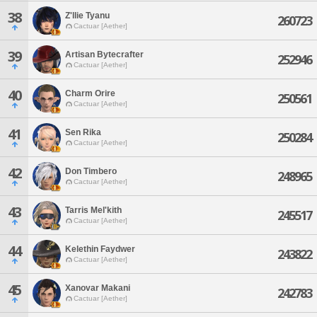
38
Z'llie Tyanu
260723
Cactuar [Aether]
39
Artisan Bytecrafter
252946
Cactuar [Aether]
40
Charm Orire
250561
Cactuar [Aether]
41
Sen Rika
250284
Cactuar [Aether]
42
Don Timbero
248965
Cactuar [Aether]
43
Tarris Mel'kith
245517
Cactuar [Aether]
44
Kelethin Faydwer
243822
Cactuar [Aether]
45
Xanovar Makani
242783
Cactuar [Aether]