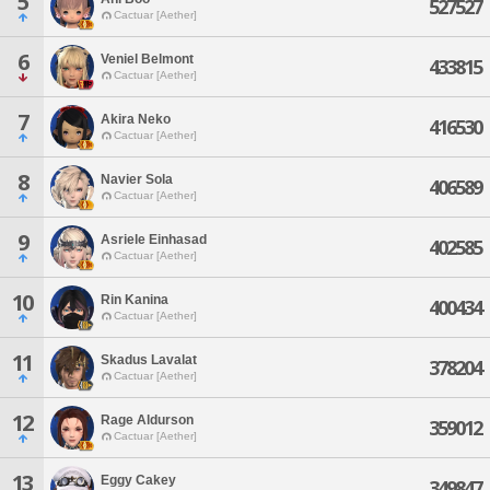
5
527527
Cactuar [Aether]
6
Veniel Belmont
433815
Cactuar [Aether]
7
Akira Neko
416530
Cactuar [Aether]
8
Navier Sola
406589
Cactuar [Aether]
9
Asriele Einhasad
402585
Cactuar [Aether]
10
Rin Kanina
400434
Cactuar [Aether]
11
Skadus Lavalat
378204
Cactuar [Aether]
12
Rage Aldurson
359012
Cactuar [Aether]
13
Eggy Cakey
349847