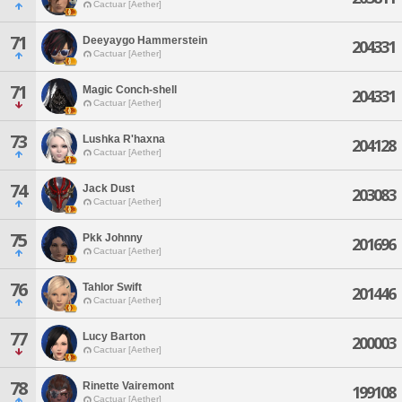
Cactuar [Aether]
71
Deeyaygo Hammerstein
204331
Cactuar [Aether]
71
Magic Conch-shell
204331
Cactuar [Aether]
73
Lushka R'haxna
204128
Cactuar [Aether]
74
Jack Dust
203083
Cactuar [Aether]
75
Pkk Johnny
201696
Cactuar [Aether]
76
Tahlor Swift
201446
Cactuar [Aether]
77
Lucy Barton
200003
Cactuar [Aether]
78
Rinette Vairemont
199108
Cactuar [Aether]