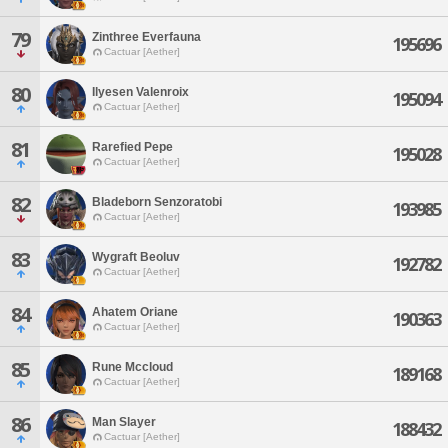
79
Zinthree Everfauna
195696
Cactuar [Aether]
80
Ilyesen Valenroix
195094
Cactuar [Aether]
81
Rarefied Pepe
195028
Cactuar [Aether]
82
Bladeborn Senzoratobi
193985
Cactuar [Aether]
83
Wygraft Beoluv
192782
Cactuar [Aether]
84
Ahatem Oriane
190363
Cactuar [Aether]
85
Rune Mccloud
189168
Cactuar [Aether]
86
Man Slayer
188432
Cactuar [Aether]