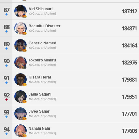
87
Airi Shibunuri
187412
Cactuar [Aether]
88
Beautiful Disaster
184871
Cactuar [Aether]
89
Generic Named
184164
Cactuar [Aether]
90
Tokouro Mimiru
182976
Cactuar [Aether]
91
Kisara Heral
179881
Cactuar [Aether]
92
Jania Sagahl
179351
Cactuar [Aether]
93
Jivea Sahar
177701
Cactuar [Aether]
94
Nanahi Nahi
177608
Cactuar [Aether]