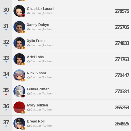
30
Chaeldar Lassri
278575
Cactuar [Aether]
31
Xanny Dabyo
275705
Cactuar [Aether]
32
Xylia Frost
274833
Cactuar [Aether]
33
Ariel Loha
271763
Cactuar [Aether]
34
Rinxi Vhonz
270447
Cactuar [Aether]
35
Femka Ziman
270381
Cactuar [Aether]
36
Ivory Tolkien
265253
Cactuar [Aether]
37
Bread Roll
264926
Cactuar [Aether]