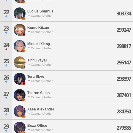
22
Lucius Somnus
303734
Cactuar [Aether]
23
Kumo Kitzuo
299247
Cactuar [Aether]
24
Mitsuki Xiang
298817
Cactuar [Aether]
25
Tihnu Vayal
295147
Cactuar [Aether]
26
Tera Skye
293397
Cactuar [Aether]
27
Theron Seion
287401
Cactuar [Aether]
28
Xaea Alexander
284750
Cactuar [Aether]
29
Boxx Office
279385
Cactuar [Aether]