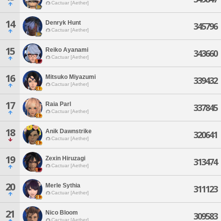
Cactuar [Aether]
14
Denryk Hunt
345796
Cactuar [Aether]
15
Reiko Ayanami
343660
Cactuar [Aether]
16
Mitsuko Miyazumi
339432
Cactuar [Aether]
17
Raia Parl
337845
Cactuar [Aether]
18
Anik Dawnstrike
320641
Cactuar [Aether]
19
Zexin Hiruzagi
313474
Cactuar [Aether]
20
Merle Sythia
311123
Cactuar [Aether]
21
Nico Bloom
309583
Cactuar [Aether]