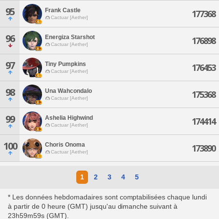
95
Frank Castle
177368
Cactuar [Aether]
96
Energiza Starshot
176898
Cactuar [Aether]
97
Tiny Pumpkins
176453
Cactuar [Aether]
98
Una Wahcondalo
175368
Cactuar [Aether]
99
Ashelia Highwind
174414
Cactuar [Aether]
100
Choris Onoma
173890
Cactuar [Aether]
1
2
3
4
5
* Les données hebdomadaires sont comptabilisées chaque lundi
à partir de 0 heure (GMT) jusqu'au dimanche suivant à
23h59m59s (GMT).