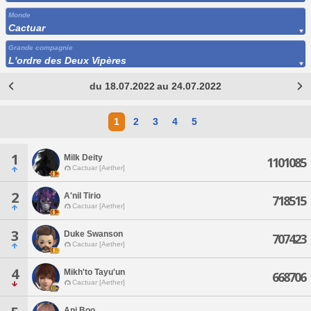
Monde
Cactuar
Grande compagnie
L'ordre des Deux Vipères
du 18.07.2022 au 24.07.2022
1
2
3
4
5
1
Milk Deity
1101085
Cactuar [Aether]
2
A'nil Tirio
718515
Cactuar [Aether]
3
Duke Swanson
707423
Cactuar [Aether]
4
Mikh'to Tayu'un
668706
Cactuar [Aether]
Ani Boo