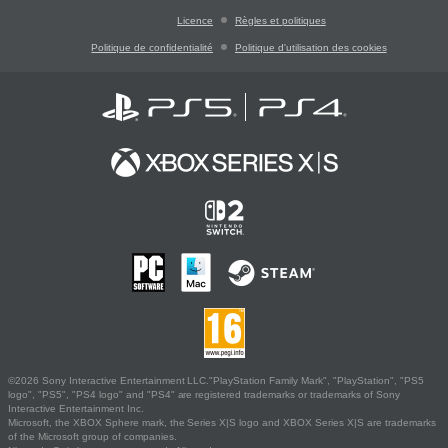
Licence
Règles et politiques
Politique de confidentialité
Politique d'utilisation des cookies
©2026 Sony Interactive Entertainment LLC."PlayStation Family Mark", "PlayStation", "PS5
logo", "PS5", "PS4 logo" and "PS4" are registered trademarks or trademarks of Sony
Interactive Entertainment Inc.
Microsoft, the XBOX Sphere mark, the Series X|S logo and XBOX Series X|S are trademarks
of the Microsoft group of companies.