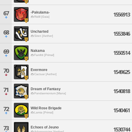
67
-Pakulama-
1556913
Ridill [Gaia]
68
Uncharted
1553846
Siren [Aether]
69
Nakama
1550514
Famfrit [Primal]
70
Evermore
1549625
Cactuar [Aether]
71
Dream of Fantasy
1540818
Pandaemonium [Mana]
72
Wild Rose Brigade
1540461
Lamia [Primal]
73
Echoes of Jeuno
1530744
Adamantoise [Aether]