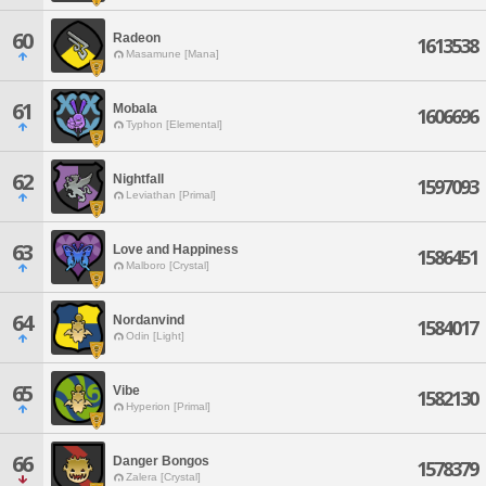
60
Radeon
1613538
Masamune [Mana]
61
Mobala
1606696
Typhon [Elemental]
62
Nightfall
1597093
Leviathan [Primal]
63
Love and Happiness
1586451
Malboro [Crystal]
64
Nordanvind
1584017
Odin [Light]
65
Vibe
1582130
Hyperion [Primal]
66
Danger Bongos
1578379
Zalera [Crystal]