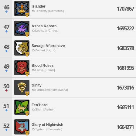
46
Islander
1707867
Tonberry [Elemental]
47
Ashes Reborn
1695222
Louisoix [Chaos]
48
Savage Aftershave
1683578
Zodiark [Light]
49
Blood Roses
1681995
Lamia [Primal]
50
trinity
1673016
Pandaemonium [Mana]
51
Fen'Harel
1665111
Siren [Aether]
52
Glory of Nightwish
1664271
Typhon [Elemental]