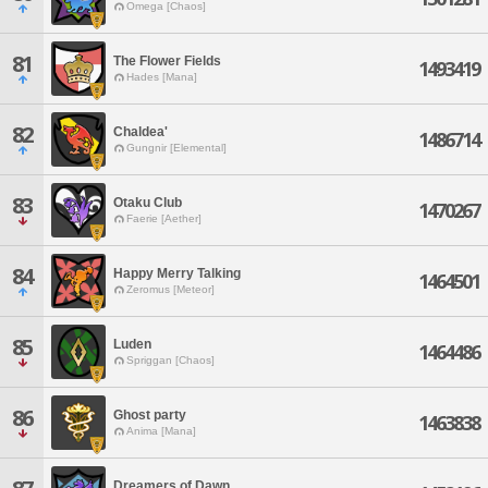
Omega [Chaos]
81
The Flower Fields
1493419
Hades [Mana]
82
Chaldea'
1486714
Gungnir [Elemental]
83
Otaku Club
1470267
Faerie [Aether]
84
Happy Merry Talking
1464501
Zeromus [Meteor]
85
Luden
1464486
Spriggan [Chaos]
86
Ghost party
1463838
Anima [Mana]
Dreamers of Dawn