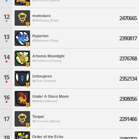
Chocobo [Mana]
12
momotaro
2470665
Bahamut [Gaia]
13
Hyperion
2390817
Bahamut [Gaia]
14
Artemis Moonlight
2376768
Cerberus [Chaos]
15
Unforgiven
2352134
Siren [Aether]
16
Under A Glass Moon
2308056
Belias [Meteor]
Tenpai
17
2291466
Chocobo [Mana]
18
Order of the Echo