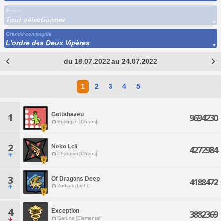
Monde
Tout sélectionner
Grande compagnie
L'ordre des Deux Vipères
du 18.07.2022 au 24.07.2022
1
2
3
4
5
Gottahaveu
1
9694230
Spriggan [Chaos]
2
Neko Loli
4272984
Phantom [Chaos]
3
Of Dragons Deep
4188472
Zodiark [Light]
4
Exception
3882369
Garuda [Elemental]