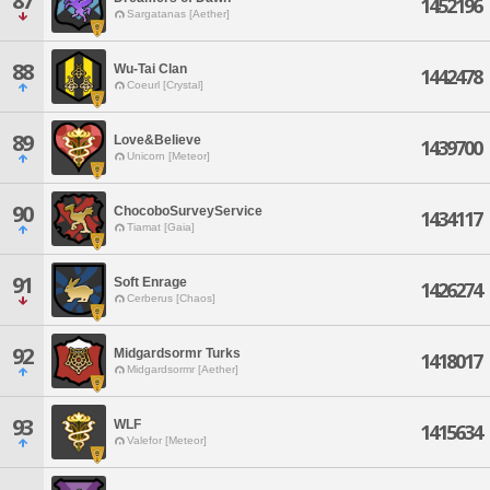
87
1452196
Sargatanas [Aether]
88
Wu-Tai Clan
1442478
Coeurl [Crystal]
89
Love&Believe
1439700
Unicorn [Meteor]
90
ChocoboSurveyService
1434117
Tiamat [Gaia]
91
Soft Enrage
1426274
Cerberus [Chaos]
92
Midgardsormr Turks
1418017
Midgardsormr [Aether]
93
WLF
1415634
Valefor [Meteor]