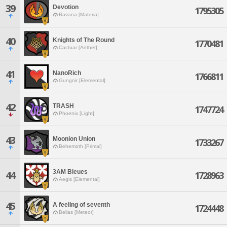
39
Devotion
1795305
Ravana [Materia]
40
Knights of The Round
1770481
Cactuar [Aether]
41
NanoRich
1766811
Gungnir [Elemental]
42
TRASH
1747724
Phoenix [Light]
43
Moonion Union
1733267
Behemoth [Primal]
3AM Bleues
44
1728963
Aegis [Elemental]
45
A feeling of seventh
1724448
Belias [Meteor]