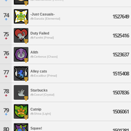
74
-Just Casuals-
1527649
Garuda [Elemental]
75
Duty Failed
1525416
Famfrit [Primal]
76
Alith
1523637
Cerberus [Chaos]
77
Alley cats
1515408
Excalibur [Primal]
78
Starbucks
1507836
Coeurl [Crystal]
79
Catnip
1506061
Shiva [Light]
80
Squee!
1501281