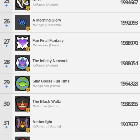
25
1994667
Faerie [Aether]
26
A Morning Glory
1992093
Aegis [Elemental]
27
Fan Final Fantasy
1988970
Louisoix [Chaos]
28
The Infinity Network
1988054
Faerie [Aether]
29
Silly Goose Fun Time
1964328
Hyperion [Primal]
The Black Waltz
30
1938395
Jenova [Aether]
31
Amberlight
1907672
Ravana [Materia]