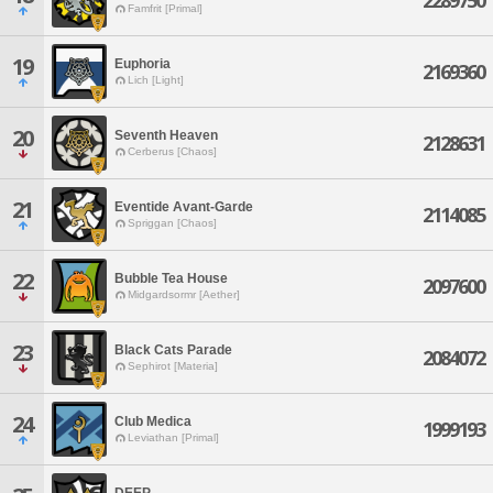
2289750
Famfrit [Primal]
19
Euphoria
2169360
Lich [Light]
20
Seventh Heaven
2128631
Cerberus [Chaos]
21
Eventide Avant-Garde
2114085
Spriggan [Chaos]
22
Bubble Tea House
2097600
Midgardsormr [Aether]
23
Black Cats Parade
2084072
Sephirot [Materia]
24
Club Medica
1999193
Leviathan [Primal]
DEEP