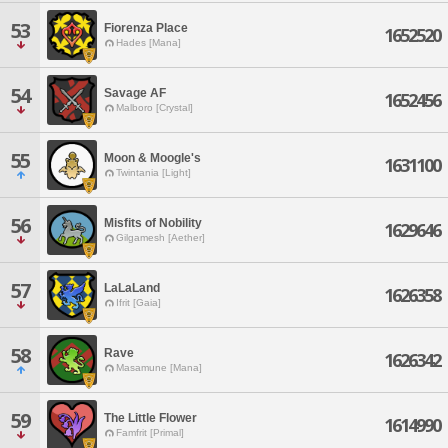
53
Fiorenza Place
1652520
Hades [Mana]
54
Savage AF
1652456
Malboro [Crystal]
55
Moon & Moogle's
1631100
Twintania [Light]
56
Misfits of Nobility
1629646
Gilgamesh [Aether]
57
LaLaLand
1626358
Ifrit [Gaia]
58
Rave
1626342
Masamune [Mana]
59
The Little Flower
1614990
Famfrit [Primal]