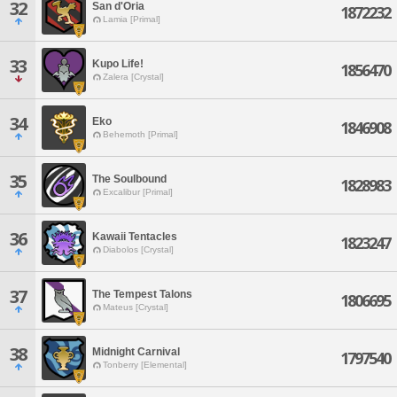
32
San d'Oria
1872232
Lamia [Primal]
33
Kupo Life!
1856470
Zalera [Crystal]
34
Eko
1846908
Behemoth [Primal]
35
The Soulbound
1828983
Excalibur [Primal]
36
Kawaii Tentacles
1823247
Diabolos [Crystal]
37
The Tempest Talons
1806695
Mateus [Crystal]
38
Midnight Carnival
1797540
Tonberry [Elemental]