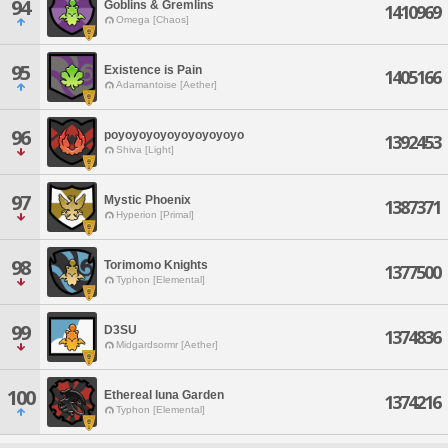
94
Goblins & Gremlins
1410969
Omega [Chaos]
95
Existence is Pain
1405166
Adamantoise [Aether]
96
poyoyoyoyoyoyoyoyoyo
1392453
Shiva [Light]
97
Mystic Phoenix
1387371
Hyperion [Primal]
98
Torimomo Knights
1377500
Typhon [Elemental]
99
D3SU
1374836
Midgardsormr [Aether]
100
Ethereal luna Garden
1374216
Typhon [Elemental]