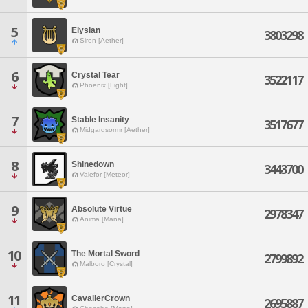
5
Elysian
3803298
Siren [Aether]
6
Crystal Tear
3522117
Phoenix [Light]
7
Stable Insanity
3517677
Midgardsormr [Aether]
8
Shinedown
3443700
Valefor [Meteor]
9
Absolute Virtue
2978347
Anima [Mana]
10
The Mortal Sword
2799892
Malboro [Crystal]
11
CavalierCrown
2695887