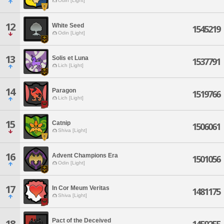
Odin [Light]
12
White Seed
1545219
Odin [Light]
13
Solis et Luna
1537791
Lich [Light]
14
Paragon
1519766
Lich [Light]
15
Catnip
1506061
Shiva [Light]
16
Advent Champions Era
1501056
Odin [Light]
17
In Cor Meum Veritas
1481175
Shiva [Light]
Pact of the Deceived
18