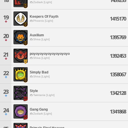
1459255
Zodiark [Light]
19
Keepers Of Fayth
1415170
Phoenix [Light]
20
Auxilium
1395769
Shiva [Light]
21
poyoyoyoyoyoyoyoyoyo
1392453
Shiva [Light]
22
Simply Bad
1358067
Shiva [Light]
23
Style
1342128
Twintania [Light]
24
Gang Gang
1341868
Zodiark [Light]
Primals Final Heaven