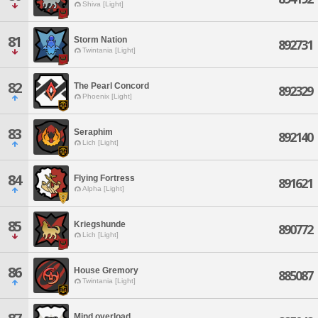
Shiva [Light]
81
Storm Nation
892731
Twintania [Light]
82
The Pearl Concord
892329
Phoenix [Light]
83
Seraphim
892140
Lich [Light]
84
Flying Fortress
891621
Alpha [Light]
85
Kriegshunde
890772
Lich [Light]
86
House Gremory
885087
Twintania [Light]
Mind overload