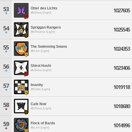
53
Otter des Lichts
1027605
Shiva [Light]
54
Spriggan Rangers
1025545
Phoenix [Light]
55
The Swimming Swans
1024353
Lich [Light]
56
Shiroi Hoshi
1023406
Shiva [Light]
57
Imanity
1019118
Odin [Light]
58
Cafe Noir
1018680
Shiva [Light]
59
Flock of Bards
1014996
Lich [Light]