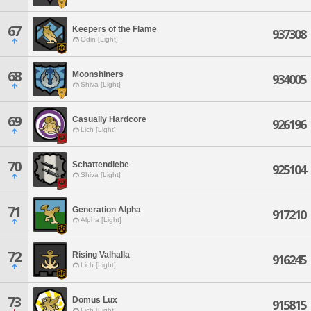
67
Keepers of the Flame
937308
Odin [Light]
68
Moonshiners
934005
Shiva [Light]
69
Casually Hardcore
926196
Lich [Light]
70
Schattendiebe
925104
Shiva [Light]
71
Generation Alpha
917210
Alpha [Light]
72
Rising Valhalla
916245
Lich [Light]
73
Domus Lux
915815
Lich [Light]