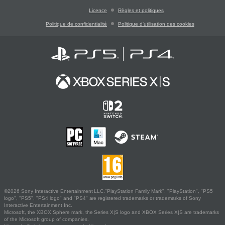
Licence
Règles et politiques
Politique de confidentialité
Politique d'utilisation des cookies
©2026 Sony Interactive Entertainment LLC."PlayStation Family Mark", "PlayStation", "PS5
logo", "PS5", "PS4 logo" and "PS4" are registered trademarks or trademarks of Sony
Interactive Entertainment Inc.
Microsoft, the XBOX Sphere mark, the Series X|S logo and XBOX Series X|S are trademarks
of the Microsoft group of companies.