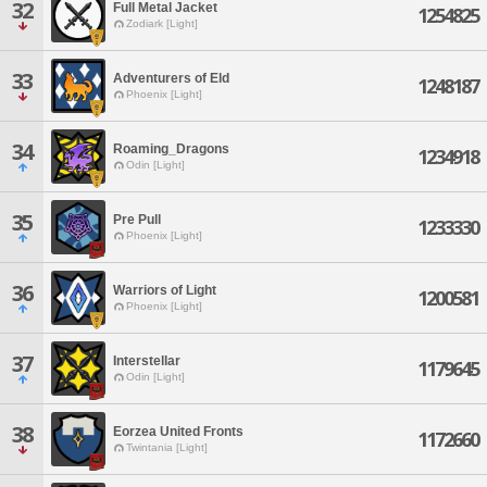
32
Full Metal Jacket
1254825
Zodiark [Light]
33
Adventurers of Eld
1248187
Phoenix [Light]
34
Roaming_Dragons
1234918
Odin [Light]
35
Pre Pull
1233330
Phoenix [Light]
36
Warriors of Light
1200581
Phoenix [Light]
37
Interstellar
1179645
Odin [Light]
38
Eorzea United Fronts
1172660
Twintania [Light]