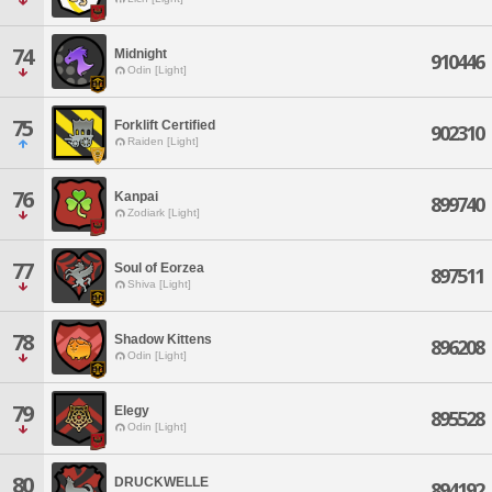
74
Midnight
910446
Odin [Light]
75
Forklift Certified
902310
Raiden [Light]
76
Kanpai
899740
Zodiark [Light]
77
Soul of Eorzea
897511
Shiva [Light]
78
Shadow Kittens
896208
Odin [Light]
79
Elegy
895528
Odin [Light]
80
DRUCKWELLE
894192