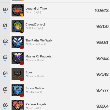
60
Legend of Time
1009248
Lich [Light]
61
CrowdControl
987120
Alpha [Light]
62
The Paths We Walk
968081
Phoenix [Light]
63
Master Of Puppets
964652
Raiden [Light]
64
Epos
964518
Raiden [Light]
65
Storm Nation
954777
Odin [Light]
66
Reborn Angels
938364
Lich [Light]