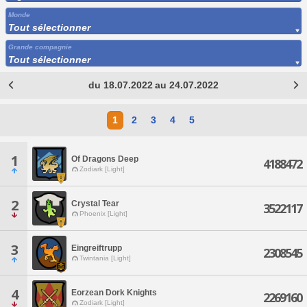
Monde
Tout sélectionner
Grande compagnie
Tout sélectionner
du 18.07.2022 au 24.07.2022
1
2
3
4
5
1
Of Dragons Deep
4188472
Zodiark [Light]
2
Crystal Tear
3522117
Phoenix [Light]
3
Eingreiftrupp
2308545
Twintania [Light]
4
Eorzean Dork Knights
2269160
Zodiark [Light]