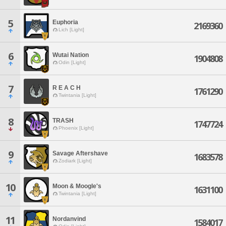
5
Euphoria
2169360
Lich [Light]
6
Wutai Nation
1904808
Odin [Light]
7
R E A C H
1761290
Twintania [Light]
8
TRASH
1747724
Phoenix [Light]
9
Savage Aftershave
1683578
Zodiark [Light]
10
Moon & Moogle's
1631100
Twintania [Light]
11
Nordanvind
1584017