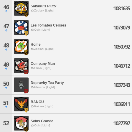
46
Sabaku's Pluto'
1081635
Zodiark [Light]
47
Les Tomates Cerises
1073079
Odin [Light]
48
Home
1050792
Zodiark [Light]
49
Company Man
1046712
Shiva [Light]
50
Depravity Tea Party
1037343
Phoenix [Light]
51
BANOU
1036911
Raiden [Light]
Solus Grande
52
1027797
Odin [Light]