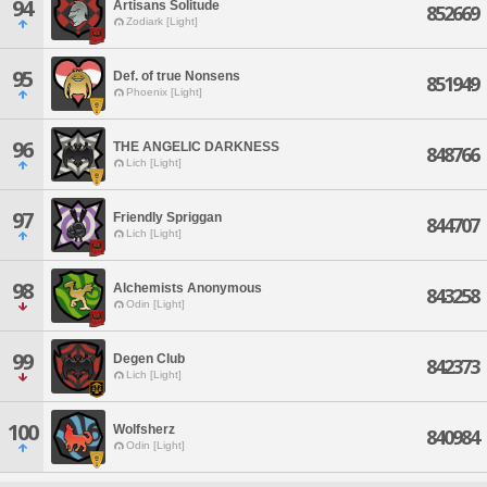
94
Artisans Solitude
852669
Zodiark [Light]
95
Def. of true Nonsens
851949
Phoenix [Light]
96
THE ANGELIC DARKNESS
848766
Lich [Light]
97
Friendly Spriggan
844707
Lich [Light]
98
Alchemists Anonymous
843258
Odin [Light]
99
Degen Club
842373
Lich [Light]
100
Wolfsherz
840984
Odin [Light]