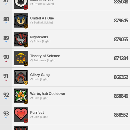
87
885048
Phoenix [Light]
88
United As One
879645
Zodiark [Light]
89
NightWolfs
879055
Shiva [Light]
90
Theory of Science
871284
Twintania [Light]
91
Glizzy Gang
866352
Lich [Light]
92
Warte, hab Cooldown
858846
Lich [Light]
93
Purrfect
858552
Lich [Light]