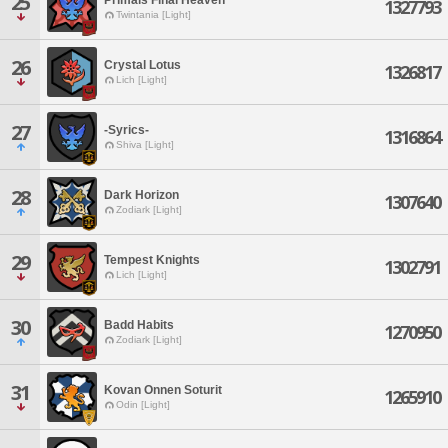
25
1327793
Twintania [Light]
26
Crystal Lotus
1326817
Lich [Light]
27
-Syrics-
1316864
Shiva [Light]
28
Dark Horizon
1307640
Zodiark [Light]
29
Tempest Knights
1302791
Lich [Light]
30
Badd Habits
1270950
Zodiark [Light]
31
Kovan Onnen Soturit
1265910
Odin [Light]