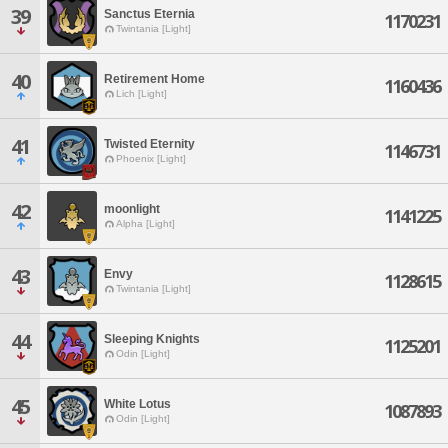
39
Sanctus Eternia
1170231
Twintania [Light]
40
Retirement Home
1160436
Lich [Light]
41
Twisted Eternity
1146731
Phoenix [Light]
42
moonlight
1141225
Alpha [Light]
43
Envy
1128615
Twintania [Light]
44
Sleeping Knights
1125201
Odin [Light]
45
White Lotus
1087893
Odin [Light]