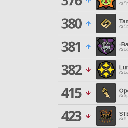
376
Sp
380
Ta
Sp
381
-B
Lo
382
Lu
Lo
415
Op
Sp
423
ST
Ra