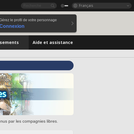
Français
Gérez le profil de votre personnage
Connexion
ssements
Aide et assistance
enus par les compagnies libres.