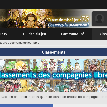
FFXIV
Guides du jeu
Communauté
Cla
aires des compagnies libres
Classements
calculés en fonction de la quantité totale de crédits de compagnie obt