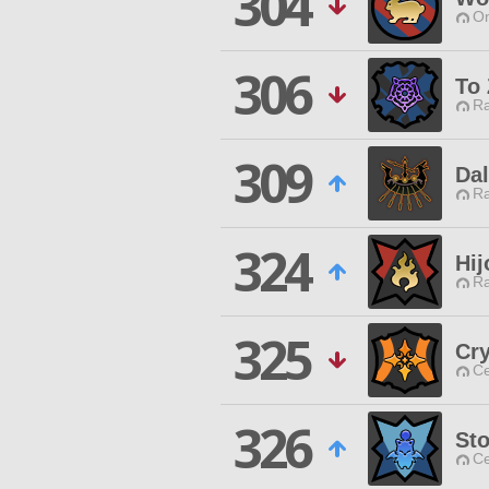
304
O
306
To
Ra
309
Da
Ra
324
Hij
Ra
325
Cry
Ce
326
St
Ce