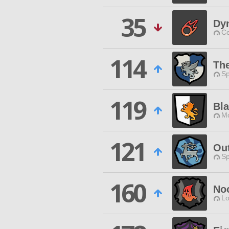
35
Dy
Ce
114
Th
Sp
119
Bla
Mo
121
Ou
Sp
160
No
Lo