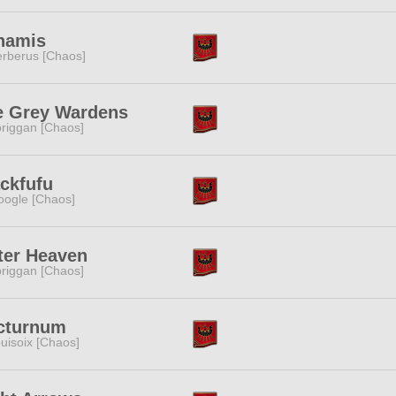
namis
rberus [Chaos]
e Grey Wardens
riggan [Chaos]
ckfufu
ogle [Chaos]
ter Heaven
riggan [Chaos]
cturnum
uisoix [Chaos]