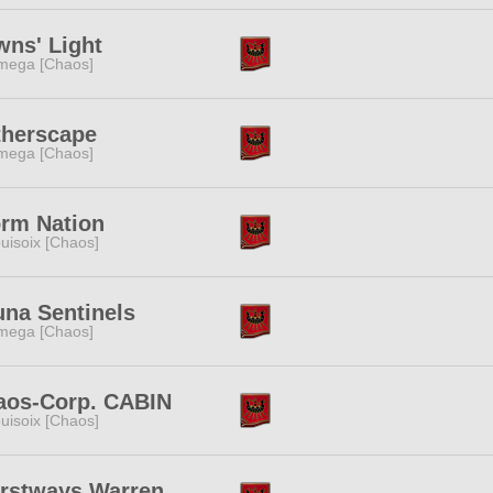
ns' Light
mega [Chaos]
therscape
mega [Chaos]
orm Nation
uisoix [Chaos]
na Sentinels
mega [Chaos]
aos-Corp. CABIN
uisoix [Chaos]
rstways Warren