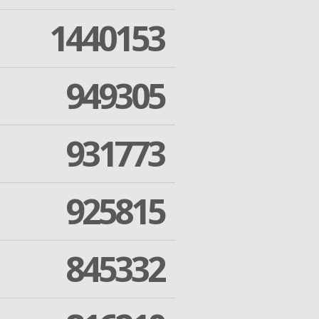
1440153
949305
931773
925815
845332