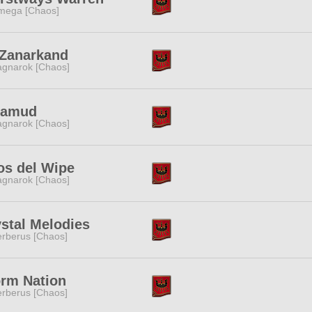
mega [Chaos]
 Zanarkand
gnarok [Chaos]
lamud
gnarok [Chaos]
os del Wipe
gnarok [Chaos]
stal Melodies
rberus [Chaos]
orm Nation
rberus [Chaos]