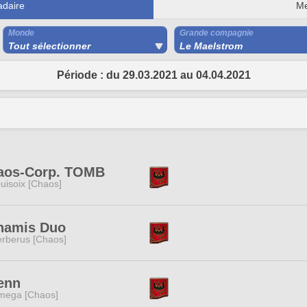
daire
Me
Monde
Grande compagnie
Tout sélectionner
Le Maelstrom
Période : du 29.03.2021 au 04.04.2021
aos-Corp. TOMB
uisoix [Chaos]
namis Duo
rberus [Chaos]
enn
mega [Chaos]