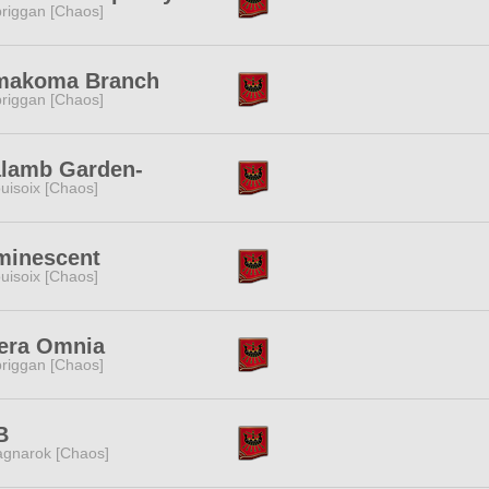
riggan [Chaos]
makoma Branch
riggan [Chaos]
alamb Garden-
uisoix [Chaos]
minescent
uisoix [Chaos]
era Omnia
riggan [Chaos]
B
gnarok [Chaos]