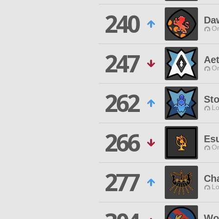
240
Daw
O
247
Ae
O
262
St
Lo
266
Esu
O
277
Ch
Lo
Wo