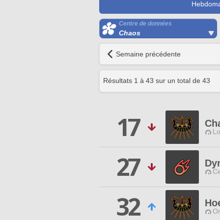
Hebdoma
Centre de données
Chaos
Semaine précédente
Résultats
1
à
43
sur un total de
43
17
Ch
Lo
27
Dy
Ce
32
Ho
O