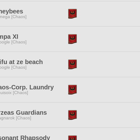
neybees
mega [Chaos]
mpa XI
ogle [Chaos]
fu at ze beach
ogle [Chaos]
aos-Corp. Laundry
uisoix [Chaos]
rzeas Guardians
gnarok [Chaos]
sonant Rhapsody