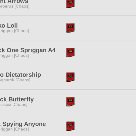
ht Arrows
rberus [Chaos]
o Loli
riggan [Chaos]
ck One Spriggan A4
riggan [Chaos]
o Dictatorship
gnarok [Chaos]
ck Butterfly
uisoix [Chaos]
t Spying Anyone
riggan [Chaos]