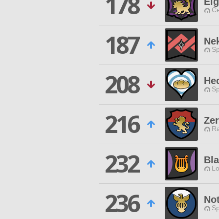
178
Eig
Ce
187
Nek
Sp
208
He
Sp
216
Zer
Ra
232
Bla
Lo
236
No
Sp