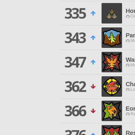
335
Ho
O
343
Pa
Mo
347
Wai
Mo
362
Ch
Lo
366
Eo
Ra
Re