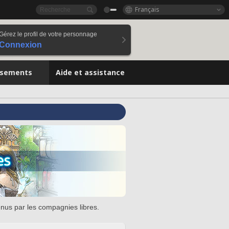
Français
Gérez le profil de votre personnage
Connexion
ssements
Aide et assistance
enus par les compagnies libres.