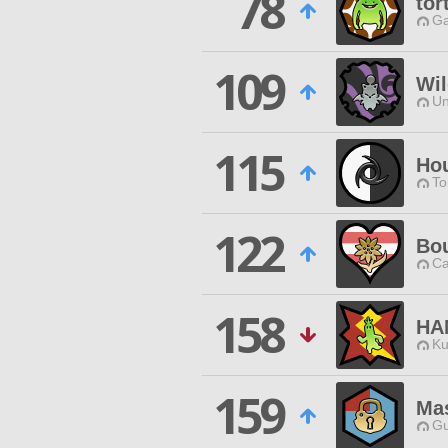
78
tor
Ga
109
Wil
Un
115
Hou
To
122
Bo
Ca
158
HA
Ku
159
Mas
Gu