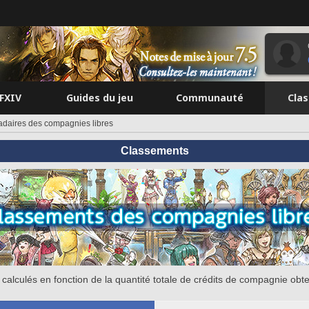
FFXIV
Guides du jeu
Communauté
Cla
aires des compagnies libres
Classements
calculés en fonction de la quantité totale de crédits de compagnie obt