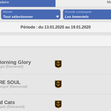
daire
Me
Monde
Grande compagnie
Tout sélectionner
Les Immortels
Période : du 13.01.2020 au 19.01.2020
orning Glory
gis [Elemental]
RE SOUL
ngnir [Elemental]
d Cats
jata [Elemental]