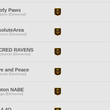
ofy Paws
phon [Elemental]
soluteArea
icorn [Elemental]
CRED RAVENS
rbuncle [Elemental]
ve and Peace
ruda [Elemental]
oton NABE
gis [Elemental]
14 4Q