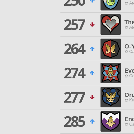
250
At
257
Th
At
264
O-
Ca
274
Eve
Ca
277
Or
Ku
285
En
Ca