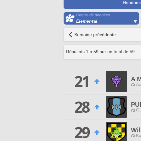
Hebdoma
Centre de données
Elemental
Semaine précédente
Résultats
1
à
59
sur un total de
59
21
A M
Ae
28
PU
Gu
29
Wil
Ku