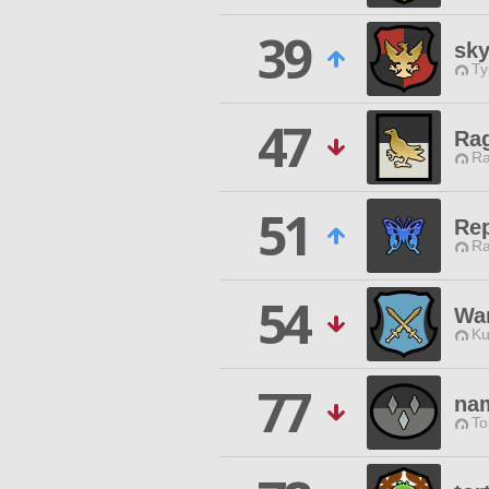
39
sk
Ty
47
Ra
Ra
51
Rep
Ra
54
War
Ku
77
na
To