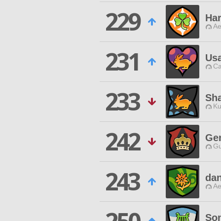
229
Ha
Ae
231
Us
Ca
233
Sh
Ku
242
Gen
Gu
243
dan
Ae
So