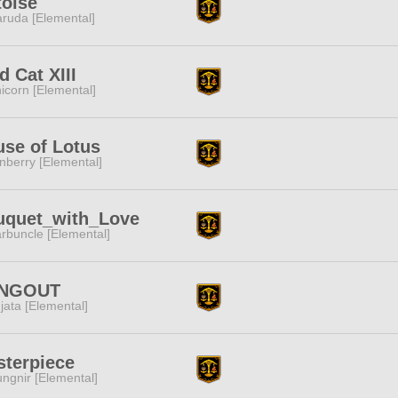
toise
ruda [Elemental]
d Cat XIII
icorn [Elemental]
se of Lotus
nberry [Elemental]
uquet_with_Love
rbuncle [Elemental]
NGOUT
jata [Elemental]
terpiece
ngnir [Elemental]