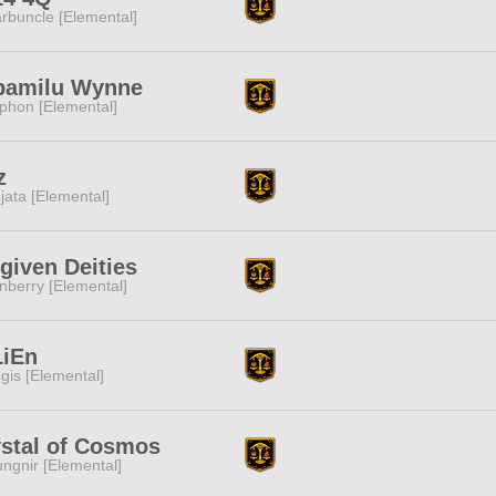
rbuncle [Elemental]
pamilu Wynne
phon [Elemental]
z
jata [Elemental]
given Deities
nberry [Elemental]
LiEn
gis [Elemental]
stal of Cosmos
ngnir [Elemental]