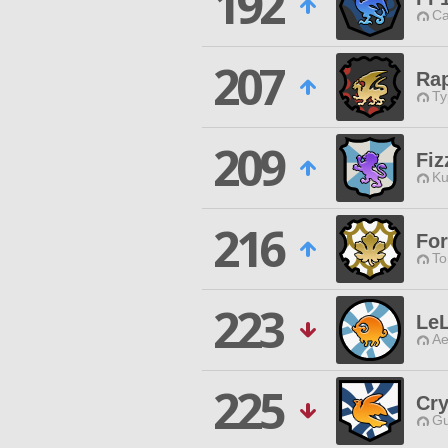
192
Ca
207
Ra
Ty
209
Fiz
Ku
216
For
To
223
Le
Ae
225
Cry
Gu