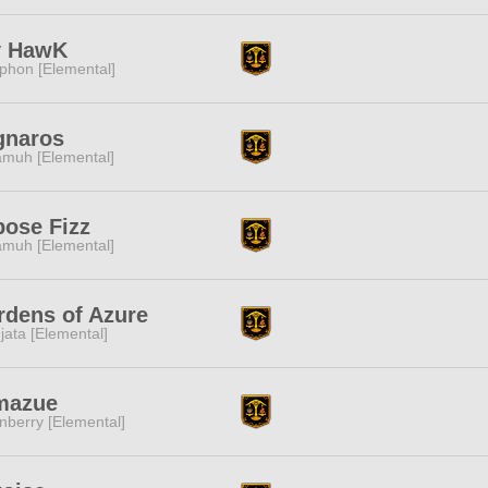
y HawK
phon [Elemental]
gnaros
muh [Elemental]
ose Fizz
muh [Elemental]
dens of Azure
jata [Elemental]
mazue
nberry [Elemental]