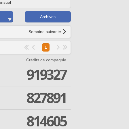
nsuel
Archives
Semaine suivante
1
Crédits de compagnie
919327
827891
814605