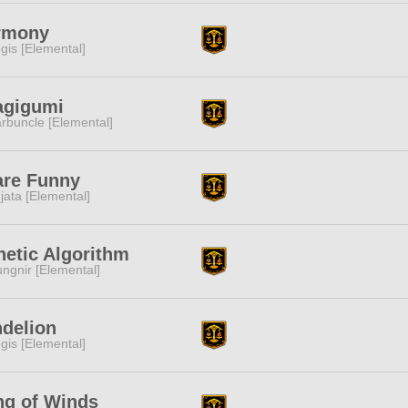
rmony
gis [Elemental]
agigumi
rbuncle [Elemental]
are Funny
jata [Elemental]
etic Algorithm
ngnir [Elemental]
delion
gis [Elemental]
ng of Winds