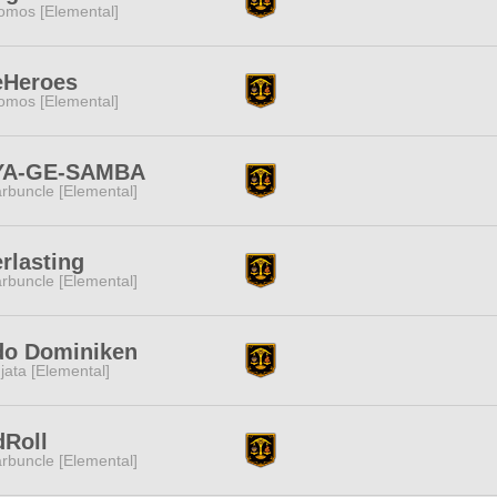
omos [Elemental]
eHeroes
omos [Elemental]
YA-GE-SAMBA
rbuncle [Elemental]
rlasting
rbuncle [Elemental]
do Dominiken
jata [Elemental]
dRoll
rbuncle [Elemental]