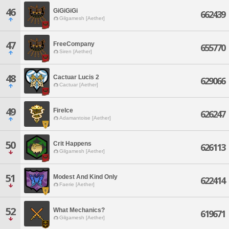
46
GiGiGiGi
662439
Gilgamesh [Aether]
47
FreeCompany
655770
Siren [Aether]
48
Cactuar Lucis 2
629066
Cactuar [Aether]
49
FireIce
626247
Adamantoise [Aether]
50
Crit Happens
626113
Gilgamesh [Aether]
51
Modest And Kind Only
622414
Faerie [Aether]
52
What Mechanics?
619671
Gilgamesh [Aether]