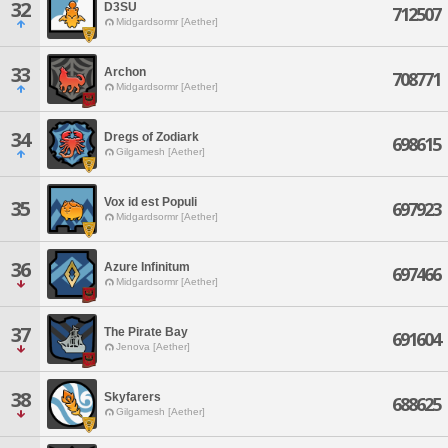
32
D3SU
712507
Midgardsormr [Aether]
33
Archon
708771
Midgardsormr [Aether]
34
Dregs of Zodiark
698615
Gilgamesh [Aether]
Vox id est Populi
35
697923
Midgardsormr [Aether]
36
Azure Infinitum
697466
Midgardsormr [Aether]
37
The Pirate Bay
691604
Jenova [Aether]
38
Skyfarers
688625
Gilgamesh [Aether]