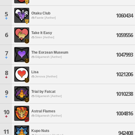
5
Otaku Club
1060434
Faerie [Aether]
Take It Easy
6
1059556
Siren [Aether]
7
The Eorzean Museum
1047993
Gilgamesh [Aether]
8
Lisa
1021206
Jenova [Aether]
9
Trial by Fatcat
1010238
Gilgamesh [Aether]
10
Astral Flames
1004816
Gilgamesh [Aether]
11
Kupo Nuts
942408