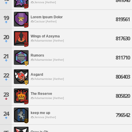
841040
Jenova [Aether]
19
Lorem Ipsum Dolor
819561
Cactuar [Aether]
20
Wings of Azeyma
817630
Adamantoise [Aether]
21
Rumors
811710
Adamantoise [Aether]
22
Asgard
806403
Adamantoise [Aether]
23
The Reserve
805820
Adamantoise [Aether]
24
keep me up
796542
Jenova [Aether]
Gray is Ok