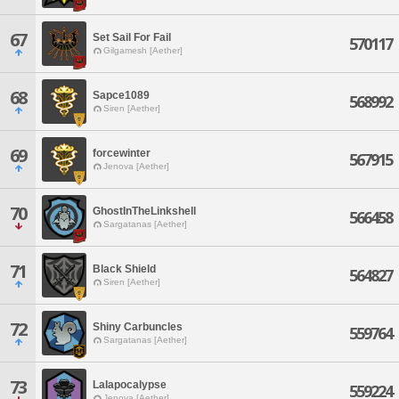
67
Set Sail For Fail
570117
Gilgamesh [Aether]
68
Sapce1089
568992
Siren [Aether]
69
forcewinter
567915
Jenova [Aether]
70
GhostInTheLinkshell
566458
Sargatanas [Aether]
71
Black Shield
564827
Siren [Aether]
72
Shiny Carbuncles
559764
Sargatanas [Aether]
73
Lalapocalypse
559224
Jenova [Aether]