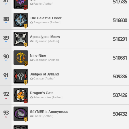
87
517785
Faerie [Aether]
88
The Celestial Order
516600
Sargatanas [Aether]
89
Apocalypse Meow
516291
Gilgamesh [Aether]
90
Nine-Nine
510681
Gilgamesh [Aether]
91
Judges of Jylland
509286
Cactuar [Aether]
92
Dragon's Gate
507426
Adamantoise [Aether]
93
G4YMER's Anonymous
504732
Faerie [Aether]