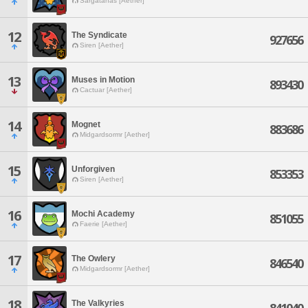
Sargatanas [Aether]
12
The Syndicate
927656
Siren [Aether]
13
Muses in Motion
893430
Cactuar [Aether]
14
Mognet
883686
Midgardsormr [Aether]
15
Unforgiven
853353
Siren [Aether]
16
Mochi Academy
851055
Faerie [Aether]
17
The Owlery
846540
Midgardsormr [Aether]
18
The Valkyries