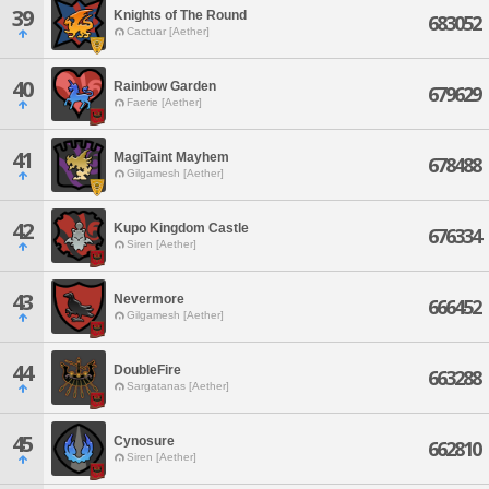
39
Knights of The Round
683052
Cactuar [Aether]
40
Rainbow Garden
679629
Faerie [Aether]
41
MagiTaint Mayhem
678488
Gilgamesh [Aether]
42
Kupo Kingdom Castle
676334
Siren [Aether]
43
Nevermore
666452
Gilgamesh [Aether]
44
DoubleFire
663288
Sargatanas [Aether]
45
Cynosure
662810
Siren [Aether]