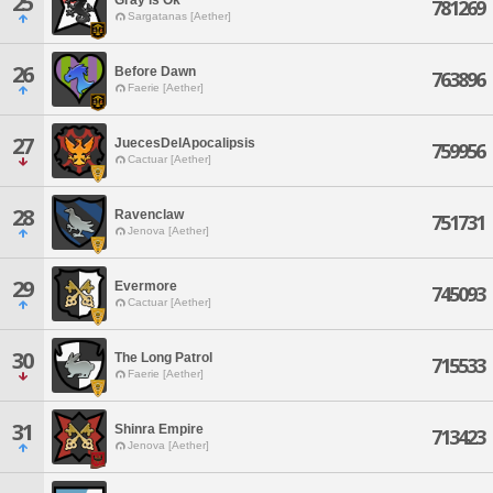
25
781269
Sargatanas [Aether]
26
Before Dawn
763896
Faerie [Aether]
27
JuecesDelApocalipsis
759956
Cactuar [Aether]
28
Ravenclaw
751731
Jenova [Aether]
29
Evermore
745093
Cactuar [Aether]
30
The Long Patrol
715533
Faerie [Aether]
31
Shinra Empire
713423
Jenova [Aether]