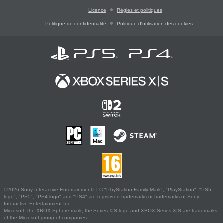
Licence
Règles et politiques
Politique de confidentialité
Politique d'utilisation des cookies
©2026 Sony Interactive Entertainment LLC."PlayStation Family Mark", "PlayStation", "PS5
logo", "PS5", "PS4 logo" and "PS4" are registered trademarks or trademarks of Sony
Interactive Entertainment Inc.
Microsoft, the XBOX Sphere mark, the Series X|S logo and XBOX Series X|S are trademarks
of the Microsoft group of companies.