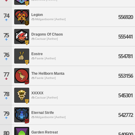
74
Legion
556920
Midgardsormr [Aether]
75
Dragons Of Chaos
555441
Cactuar [Aether]
76
Eostre
554781
Faerie [Aether]
77
The Hellborn Manta
553156
Faerie [Aether]
78
XXXXX
545301
Cactuar [Aether]
79
Eternal Strife
542772
Midgardsormr [Aether]
80
Garden Retreat
540500