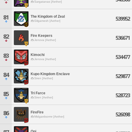
Sargatanas [Aether]
81
The Kingdom of Zeal
539952
Gilgamesh [Aether]
82
Fire Keepers
536671
Jenova [Aether]
83
Kimochi
534477
Jenova [Aether]
84
Kupo Kingdom Enclave
529877
Siren [Aether]
85
Tri Farce
528723
Siren [Aether]
86
FireFire
526098
Midgardsormr [Aether]
Oni