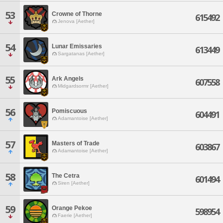
53
Crowne of Thorne
615492
Jenova [Aether]
54
Lunar Emissaries
613449
Sargatanas [Aether]
55
Ark Angels
607558
Midgardsormr [Aether]
56
Pomiscuous
604491
Adamantoise [Aether]
57
Masters of Trade
603867
Adamantoise [Aether]
58
The Cetra
601494
Siren [Aether]
59
Orange Pekoe
598954
Faerie [Aether]