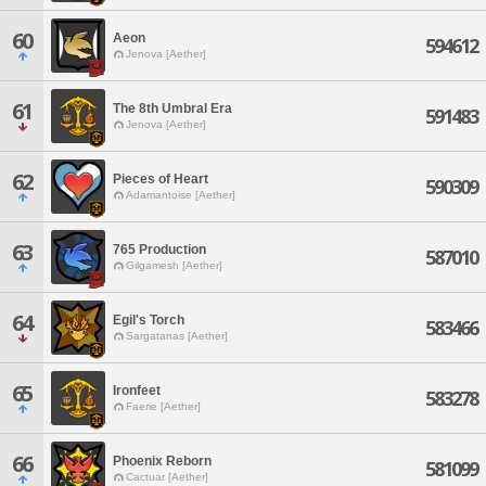
60
Aeon
594612
Jenova [Aether]
61
The 8th Umbral Era
591483
Jenova [Aether]
62
Pieces of Heart
590309
Adamantoise [Aether]
63
765 Production
587010
Gilgamesh [Aether]
64
Egil's Torch
583466
Sargatanas [Aether]
65
Ironfeet
583278
Faerie [Aether]
66
Phoenix Reborn
581099
Cactuar [Aether]