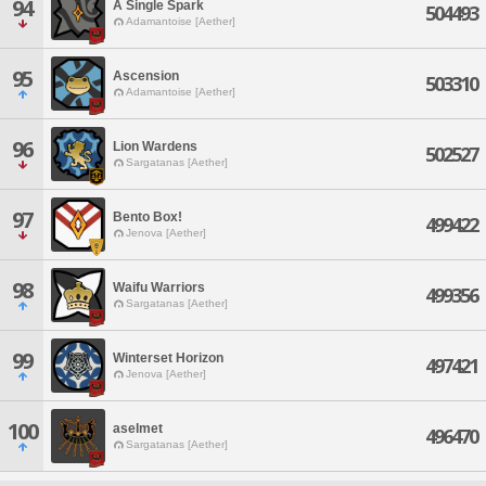
94
A Single Spark
504493
Adamantoise [Aether]
95
Ascension
503310
Adamantoise [Aether]
96
Lion Wardens
502527
Sargatanas [Aether]
97
Bento Box!
499422
Jenova [Aether]
98
Waifu Warriors
499356
Sargatanas [Aether]
99
Winterset Horizon
497421
Jenova [Aether]
100
aselmet
496470
Sargatanas [Aether]