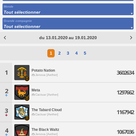
Monde
Tout sélectionner
Grande compagnie
Tout sélectionner
du 13.01.2020 au 19.01.2020
1
2
3
4
5
Potato Nation
1
3602634
Jenova [Aether]
2
Meta
1297662
Cactuar [Aether]
3
The Tabard Cloud
1167942
Cactuar [Aether]
4
The Black Waltz
1067036
Jenova [Aether]