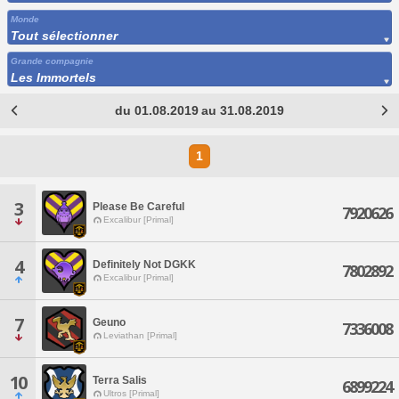
Monde
Tout sélectionner
Grande compagnie
Les Immortels
du 01.08.2019 au 31.08.2019
1
3
Please Be Careful
7920626
Excalibur [Primal]
4
Definitely Not DGKK
7802892
Excalibur [Primal]
7
Geuno
7336008
Leviathan [Primal]
10
Terra Salis
6899224
Ultros [Primal]