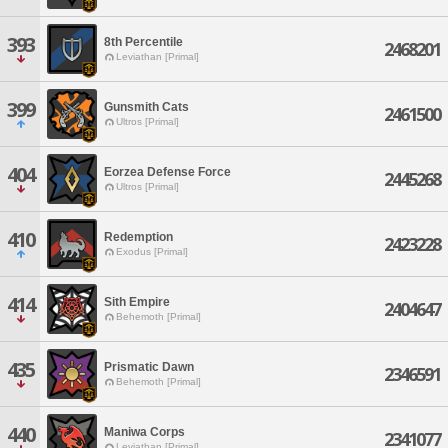
393
8th Percentile
2468201
Leviathan [Primal]
399
Gunsmith Cats
2461500
Ultros [Primal]
404
Eorzea Defense Force
2445268
Ultros [Primal]
410
Redemption
2423228
Exodus [Primal]
414
Sith Empire
2404647
Behemoth [Primal]
435
Prismatic Dawn
2346591
Behemoth [Primal]
440
Maniwa Corps
2341077
Leviathan [Primal]