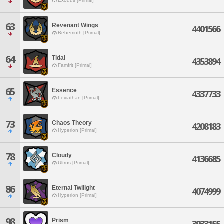
Exodus [Primal]
63
Revenant Wings
4401566
Behemoth [Primal]
64
Tidal
4353894
Famfrit [Primal]
65
Essence
4337733
Leviathan [Primal]
73
Chaos Theory
4208183
Hyperion [Primal]
78
Cloudy
4136685
Ultros [Primal]
86
Eternal Twilight
4074999
Hyperion [Primal]
98
Prism