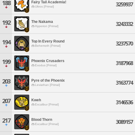
188
Fairy Tail Academia!
3259937
Ultros [Primal]
192
The Nakama
3243332
Hyperion [Primal]
194
Top In Every Round
3237570
Behemoth [Primal]
199
Phoenix Crusaders
3187968
Exodus [Primal]
203
Pyre of the Phoenix
3163774
Leviathan [Primal]
207
Kweh
3146536
Excalibur [Primal]
217
Blood Thorn
3089157
Excalibur [Primal]