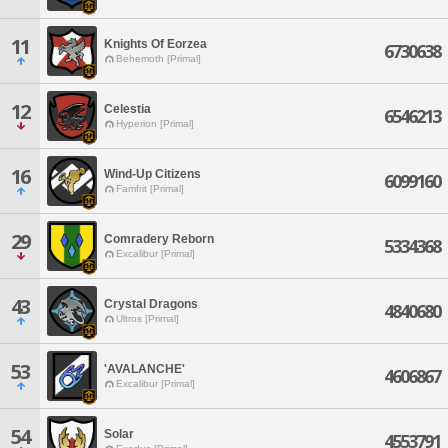
11
Knights Of Eorzea
6730638
Behemoth [Primal]
12
Celestia
6546213
Hyperion [Primal]
16
Wind-Up Citizens
6099160
Famfrit [Primal]
29
Comradery Reborn
5334368
Excalibur [Primal]
43
Crystal Dragons
4840680
Ultros [Primal]
53
'AVALANCHE'
4606867
Excalibur [Primal]
54
Solar
4553791