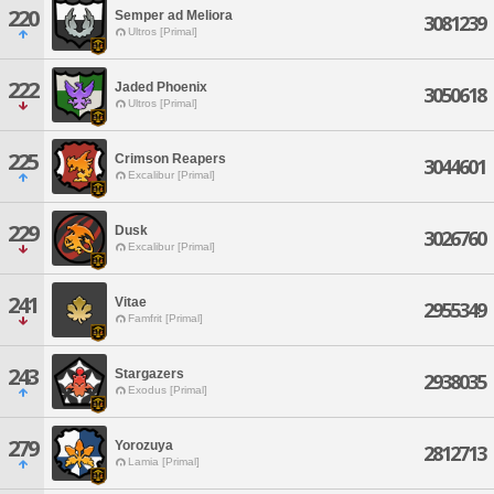
220
Semper ad Meliora
3081239
Ultros [Primal]
222
Jaded Phoenix
3050618
Ultros [Primal]
225
Crimson Reapers
3044601
Excalibur [Primal]
229
Dusk
3026760
Excalibur [Primal]
241
Vitae
2955349
Famfrit [Primal]
243
Stargazers
2938035
Exodus [Primal]
279
Yorozuya
2812713
Lamia [Primal]