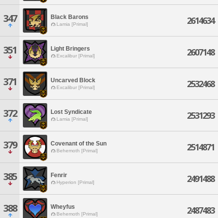
347
Black Barons
2614634
Lamia [Primal]
351
Light Bringers
2607148
Excalibur [Primal]
371
Uncarved Block
2532468
Excalibur [Primal]
372
Lost Syndicate
2531293
Lamia [Primal]
379
Covenant of the Sun
2514871
Behemoth [Primal]
385
Fenrir
2491488
Hyperion [Primal]
388
Wheyfus
2487483
Behemoth [Primal]