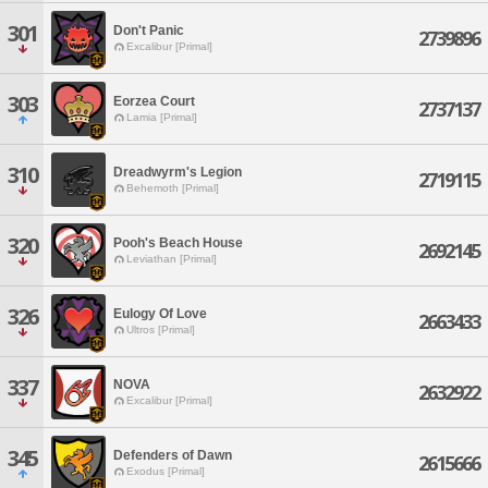
301
Don't Panic
2739896
Excalibur [Primal]
303
Eorzea Court
2737137
Lamia [Primal]
310
Dreadwyrm's Legion
2719115
Behemoth [Primal]
320
Pooh's Beach House
2692145
Leviathan [Primal]
326
Eulogy Of Love
2663433
Ultros [Primal]
337
NOVA
2632922
Excalibur [Primal]
345
Defenders of Dawn
2615666
Exodus [Primal]