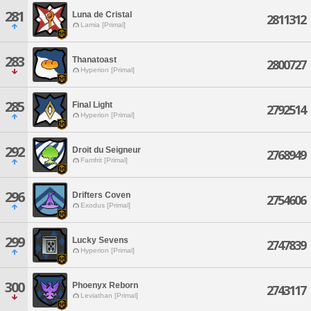
281
Luna de Cristal
2811312
Lamia [Primal]
283
Thanatoast
2800727
Hyperion [Primal]
285
Final Light
2792514
Hyperion [Primal]
292
Droit du Seigneur
2768949
Famfrit [Primal]
296
Drifters Coven
2754606
Exodus [Primal]
299
Lucky Sevens
2747839
Hyperion [Primal]
300
Phoenyx Reborn
2743117
Leviathan [Primal]