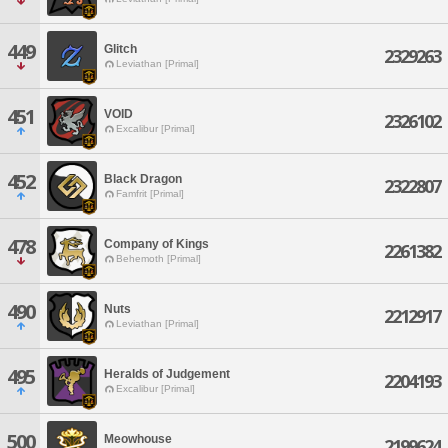
449
Glitch
2329263
Leviathan [Primal]
451
VOID
2326102
Excalibur [Primal]
452
Black Dragon
2322807
Famfrit [Primal]
478
Company of Kings
2261382
Behemoth [Primal]
490
Nuts
2212917
Leviathan [Primal]
495
Heralds of Judgement
2204193
Excalibur [Primal]
500
Meowhouse
2199624