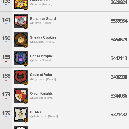
136
3629924
Lamia [Primal]
141
Bahamut Guard
3539954
Ultros [Primal]
150
Sneaky Cookies
3464679
Excalibur [Primal]
155
Cat Tastrophe
3442113
Ultros [Primal]
158
Souls of Valor
3406938
Hyperion [Primal]
173
Onion Knights
3344086
Exodus [Primal]
179
BLANK
3321432
Behemoth [Primal]