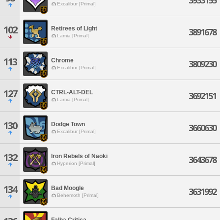
3933155
Excalibur [Primal]
102
Retirees of Light
3891678
Lamia [Primal]
113
Chrome
3809230
Excalibur [Primal]
127
CTRL-ALT-DEL
3692151
Lamia [Primal]
130
Dodge Town
3660630
Excalibur [Primal]
132
Iron Rebels of Naoki
3643678
Hyperion [Primal]
134
Bad Moogle
3631992
Behemoth [Primal]
Falha Critica