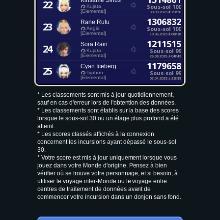
Kirisame Sirius
22
Sous-sol 100
Kujata
[Elemental]
30.03.2023 à 15h20
1306832
Rane Rufu
23
Sous-sol 100
Aegis
[Elemental]
19.06.2023 à 08h18
1211515
Sora Rain
24
Sous-sol 99
Kujata
[Elemental]
26.08.2025 à 04h43
1179658
Cyan Iceberg
25
Sous-sol 99
Typhon
[Elemental]
07.04.2023 à 21h39
* Les classements sont mis à jour quotidiennement,
sauf en cas d'erreur lors de l'obtention des données.
* Les classements sont établis sur la base des scores
lorsque le sous-sol 30 ou un étage plus profond a été
atteint.
* Les scores classés affichés à la connexion
concernent les incursions ayant dépassé le sous-sol
30.
* Votre score est mis à jour uniquement lorsque vous
jouez dans votre Monde d'origine. Pensez à bien
vérifier où se trouve votre personnage, et si besoin, à
utiliser le voyage inter-Monde ou le voyage entre
centres de traitement de données avant de
commencer votre incursion dans un donjon sans fond.