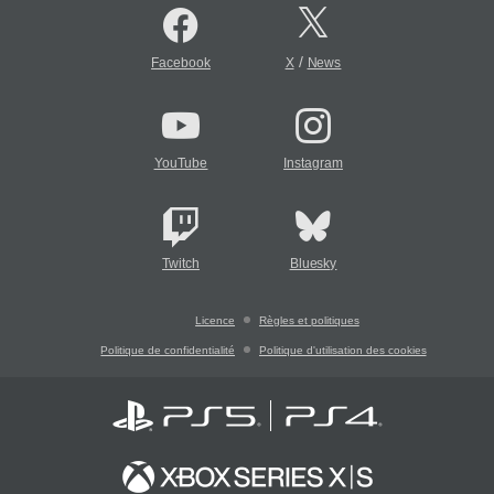
/
Facebook
X
News
YouTube
Instagram
Twitch
Bluesky
Licence
Règles et politiques
Politique de confidentialité
Politique d'utilisation des cookies