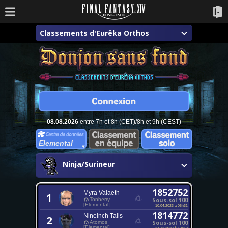
Classements d'Eurêka Orthos
08.08.2026
entre 7h et 8h (CET)/8h et 9h (CEST)
Elemental
Ninja/Surineur
1852752
Myra Valaeth
1
Sous-sol 100
Tonberry
[Elemental]
10.04.2023 à 06h31
1814772
Nineinch Tails
2
Sous-sol 100
Atomos
[Elemental]
27.12.2023 à 10h19