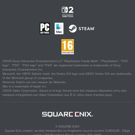
©2026 Sony Interactive Entertainment LLC."PlayStation Family Mark", "PlayStation", "PS5
logo", "PS5", "PS4 logo" and "PS4" are registered trademarks or trademarks of Sony
Interactive Entertainment Inc.
Microsoft, the XBOX Sphere mark, the Series X|S logo and XBOX Series X|S are trademarks
of the Microsoft group of companies.
Nintendo Switch est une marque de Nintendo.
Mac is a trademark of Apple Inc.
©2026 Valve Corporation. Steam et le logo Steam sont des marques déposées et/ou des
marques enregistrées par Valve Corporation aux É.U. et/ou dans d'autres pays.
© SQUARE ENIX
Square Enix Limited, société immatriculée en Angleterre sous le numéro 01804186 - Siège
social : 240 Blackfriars Road, London, SE1 8NW.