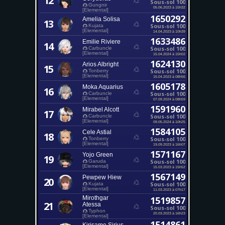
12
Sous-sol 100
Gungnir
05.06.2023 à 15h32
[Elemental]
1650292
Amelia Solisa
13
Sous-sol 100
Kujata
[Elemental]
14.04.2023 à 10h39
1633486
Emilie Riviere
14
Sous-sol 100
Carbuncle
[Elemental]
15.04.2024 à 15h02
1624130
Arios Albright
15
Sous-sol 100
Tonberry
[Elemental]
15.04.2023 à 08h56
1605178
Moka Aquarius
16
Sous-sol 100
Carbuncle
[Elemental]
07.09.2024 à 08h59
1591960
Mirabel Alcott
17
Sous-sol 100
Carbuncle
[Elemental]
09.05.2024 à 10h25
1584105
Cele Astial
18
Sous-sol 100
Tonberry
[Elemental]
19.09.2023 à 16h07
1571167
Yojo Green
19
Sous-sol 100
Garuda
[Elemental]
15.03.2023 à 15h52
1567149
Pewpew Hiew
20
Sous-sol 100
Kujata
[Elemental]
11.03.2023 à 07h17
Mirothgar
1519857
21
Atessa
Sous-sol 100
Typhon
20.03.2023 à 16h23
[Elemental]
1514861