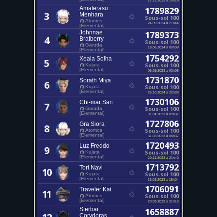
Amaterasu
1789829
3
Menhara
Sous-sol 100
Atomos
24.09.2024 à 21h44
[Elemental]
Johnnae
1789373
4
Bratberry
Sous-sol 100
Garuda
18.06.2024 à 00h09
[Elemental]
1754292
Xeala Solha
5
Sous-sol 100
Kujata
[Elemental]
05.09.2023 à 03h08
1731870
Sorath Miya
6
Sous-sol 100
Kujata
[Elemental]
26.10.2024 à 22h33
1730106
Chi-mar San
7
Sous-sol 100
Garuda
[Elemental]
01.04.2023 à 09h37
1727806
Gra Siora
8
Sous-sol 100
Atomos
[Elemental]
31.03.2023 à 08h37
1720493
Luz Freddo
9
Sous-sol 100
Kujata
[Elemental]
20.12.2023 à 21h43
1713792
Tori Navi
10
Sous-sol 100
Kujata
[Elemental]
15.03.2023 à 15h04
1706091
Traveler Kai
11
Sous-sol 100
Atomos
[Elemental]
20.03.2023 à 21h13
Sterbai
1658887
Corydoras