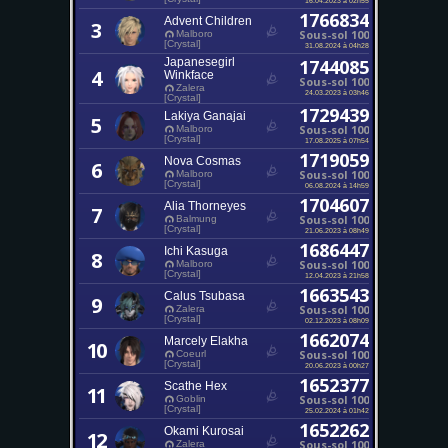
1766834
Advent Children
3
Sous-sol 100
Malboro
[Crystal]
31.08.2024 à 04h28
Japanesegirl
1744085
4
Winkface
Sous-sol 100
Zalera
24.03.2023 à 03h46
[Crystal]
1729439
Lakiya Ganajai
5
Sous-sol 100
Malboro
[Crystal]
17.08.2025 à 07h54
1719059
Nova Cosmas
6
Sous-sol 100
Malboro
[Crystal]
06.08.2024 à 14h59
1704607
Alia Thorneyes
7
Sous-sol 100
Balmung
[Crystal]
21.06.2023 à 08h49
1686447
Ichi Kasuga
8
Sous-sol 100
Malboro
[Crystal]
12.04.2023 à 21h58
1663543
Calus Tsubasa
9
Sous-sol 100
Zalera
[Crystal]
02.12.2023 à 08h09
1662074
Marcely Elakha
10
Sous-sol 100
Coeurl
[Crystal]
20.06.2023 à 00h27
1652377
Scathe Hex
11
Sous-sol 100
Goblin
[Crystal]
25.02.2024 à 01h42
1652262
Okami Kurosai
12
Sous-sol 100
Zalera