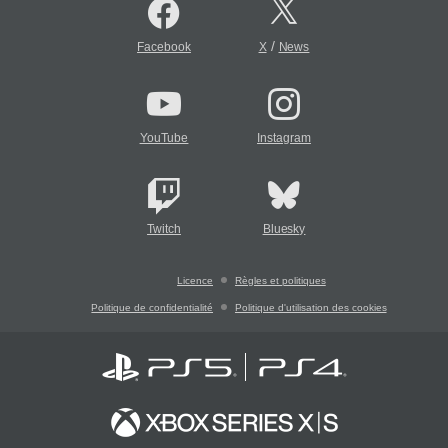
/
Facebook
X
News
YouTube
Instagram
Twitch
Bluesky
Licence
Règles et politiques
Politique de confidentialité
Politique d'utilisation des cookies