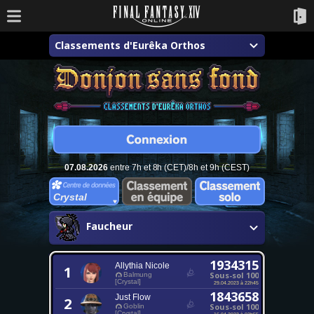
Classements d'Eurêka Orthos
07.08.2026
entre 7h et 8h (CET)/8h et 9h (CEST)
Crystal
Faucheur
1934315
Allythia Nicole
1
Sous-sol 100
Balmung
[Crystal]
29.04.2023 à 22h45
1843658
Just Flow
2
Sous-sol 100
Goblin
[Crystal]
16.04.2023 à 02h55