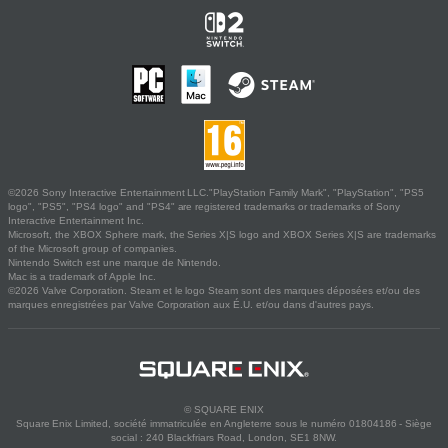
©2026 Sony Interactive Entertainment LLC."PlayStation Family Mark", "PlayStation", "PS5
logo", "PS5", "PS4 logo" and "PS4" are registered trademarks or trademarks of Sony
Interactive Entertainment Inc.
Microsoft, the XBOX Sphere mark, the Series X|S logo and XBOX Series X|S are trademarks
of the Microsoft group of companies.
Nintendo Switch est une marque de Nintendo.
Mac is a trademark of Apple Inc.
©2026 Valve Corporation. Steam et le logo Steam sont des marques déposées et/ou des
marques enregistrées par Valve Corporation aux É.U. et/ou dans d'autres pays.
© SQUARE ENIX
Square Enix Limited, société immatriculée en Angleterre sous le numéro 01804186 - Siège
social : 240 Blackfriars Road, London, SE1 8NW.