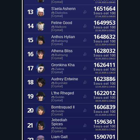
[Crystal]
17.04.2023 à 00h40
1651664
S'aela Ashenn
13
Sous-sol 100
Diabolos
[Crystal]
27.04.2023 à 04h30
1649953
Feline Good
14
Sous-sol 100
Malboro
[Crystal]
22.06.2024 à 02h51
1648632
Anthos Hylian
15
Sous-sol 100
Balmung
[Crystal]
12.11.2024 à 01h20
1628032
Athena Bliss
16
Sous-sol 100
Balmung
[Crystal]
02.05.2023 à 20h22
1626411
Gronkina Kha
17
Sous-sol 100
Zalera
[Crystal]
04.12.2025 à 13h19
1623886
Audrey Entwine
18
Sous-sol 100
Brynhildr
[Crystal]
12.04.2024 à 14h36
1622012
L'the Rheged
19
Sous-sol 100
Goblin
[Crystal]
18.04.2023 à 22h12
1606839
Bombsquad Il
20
Sous-sol 100
Goblin
[Crystal]
23.10.2025 à 03h10
Jebediah
1596361
21
Spices
Sous-sol 100
Malboro
16.05.2023 à 17h06
[Crystal]
1590701
Liam Galt
22