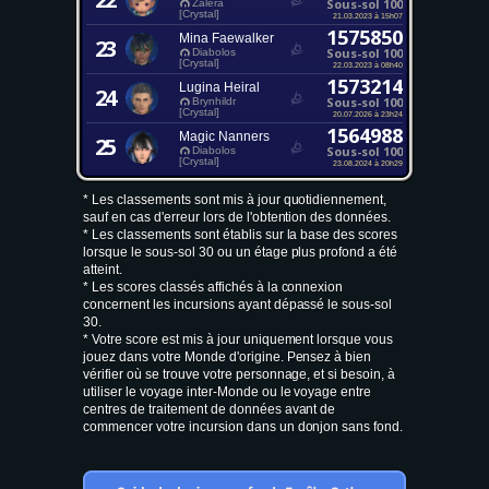
Sous-sol 100
Zalera
[Crystal]
21.03.2023 à 15h07
1575850
Mina Faewalker
23
Sous-sol 100
Diabolos
[Crystal]
22.03.2023 à 08h40
1573214
Lugina Heiral
24
Sous-sol 100
Brynhildr
[Crystal]
20.07.2026 à 23h24
1564988
Magic Nanners
25
Sous-sol 100
Diabolos
[Crystal]
23.08.2024 à 20h29
* Les classements sont mis à jour quotidiennement,
sauf en cas d'erreur lors de l'obtention des données.
* Les classements sont établis sur la base des scores
lorsque le sous-sol 30 ou un étage plus profond a été
atteint.
* Les scores classés affichés à la connexion
concernent les incursions ayant dépassé le sous-sol
30.
* Votre score est mis à jour uniquement lorsque vous
jouez dans votre Monde d'origine. Pensez à bien
vérifier où se trouve votre personnage, et si besoin, à
utiliser le voyage inter-Monde ou le voyage entre
centres de traitement de données avant de
commencer votre incursion dans un donjon sans fond.