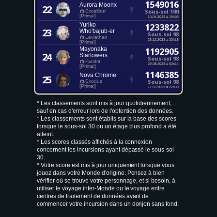
1549016
Aurora Moonx
22
Sous-sol 100
Excalibur
[Primal]
10.04.2023 à 19h03
Yuriko
1233822
23
Who'bajub-er
Sous-sol 98
Leviathan
25.12.2023 à 23h15
[Primal]
Mayonaka
1192905
24
Startowers
Sous-sol 98
Famfrit
29.08.2023 à 03h14
[Primal]
1146385
Nova Chrome
25
Sous-sol 98
Exodus
[Primal]
17.03.2023 à 22h39
* Les classements sont mis à jour quotidiennement,
sauf en cas d'erreur lors de l'obtention des données.
* Les classements sont établis sur la base des scores
lorsque le sous-sol 30 ou un étage plus profond a été
atteint.
* Les scores classés affichés à la connexion
concernent les incursions ayant dépassé le sous-sol
30.
* Votre score est mis à jour uniquement lorsque vous
jouez dans votre Monde d'origine. Pensez à bien
vérifier où se trouve votre personnage, et si besoin, à
utiliser le voyage inter-Monde ou le voyage entre
centres de traitement de données avant de
commencer votre incursion dans un donjon sans fond.