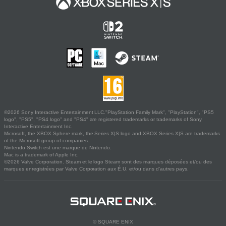
©2026 Sony Interactive Entertainment LLC."PlayStation Family Mark", "PlayStation", "PS5
logo", "PS5", "PS4 logo" and "PS4" are registered trademarks or trademarks of Sony
Interactive Entertainment Inc.
Microsoft, the XBOX Sphere mark, the Series X|S logo and XBOX Series X|S are trademarks
of the Microsoft group of companies.
Nintendo Switch est une marque de Nintendo.
Mac is a trademark of Apple Inc.
©2026 Valve Corporation. Steam et le logo Steam sont des marques déposées et/ou des
marques enregistrées par Valve Corporation aux É.U. et/ou dans d'autres pays.
© SQUARE ENIX