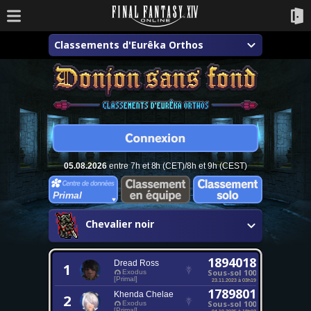
Classements d'Eurêka Orthos
05.08.2026
entre 7h et 8h (CET)/8h et 9h (CEST)
Primal
Chevalier noir
1894018
Dread Ross
1
Sous-sol 100
Exodus
[Primal]
23.11.2023 à 03h19
1789801
Khenda Chelae
2
Sous-sol 100
Exodus
[Primal]
04.10.2025 à 18h03