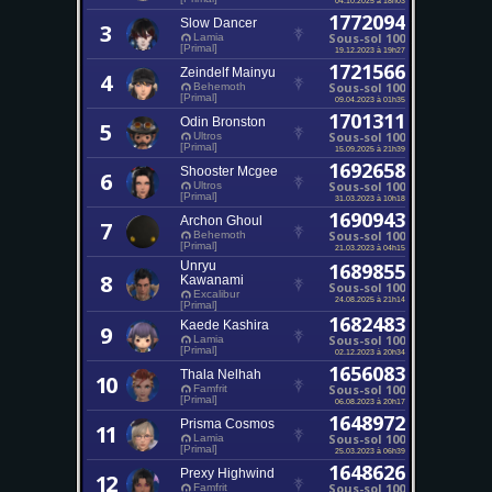
1772094
Slow Dancer
3
Sous-sol 100
Lamia
[Primal]
19.12.2023 à 19h27
1721566
Zeindelf Mainyu
4
Sous-sol 100
Behemoth
[Primal]
09.04.2023 à 01h35
1701311
Odin Bronston
5
Sous-sol 100
Ultros
[Primal]
15.09.2025 à 21h39
1692658
Shooster Mcgee
6
Sous-sol 100
Ultros
[Primal]
31.03.2023 à 10h18
1690943
Archon Ghoul
7
Sous-sol 100
Behemoth
[Primal]
21.03.2023 à 04h15
Unryu
1689855
8
Kawanami
Sous-sol 100
Excalibur
24.08.2025 à 21h14
[Primal]
1682483
Kaede Kashira
9
Sous-sol 100
Lamia
[Primal]
02.12.2023 à 20h34
1656083
Thala Nelhah
10
Sous-sol 100
Famfrit
[Primal]
06.08.2023 à 20h17
1648972
Prisma Cosmos
11
Sous-sol 100
Lamia
[Primal]
25.03.2023 à 06h39
1648626
Prexy Highwind
12
Sous-sol 100
Famfrit