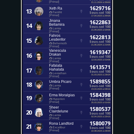
[Primal]
21.11.2024 à 20h00
1629716
Xeth Ra
13
Sous-sol 100
Famfrit
[Primal]
17.04.2023 à 20h26
Jinana
1622863
14
Bellamira
Sous-sol 100
Lamia
21.09.2023 à 02h06
[Primal]
Fahros
1622813
15
Lesdenfor
Sous-sol 100
Behemoth
21.06.2024 à 21h05
[Primal]
Vanescula
1619347
16
Drakan
Sous-sol 100
Lamia
12.03.2023 à 01h06
[Primal]
Fafalata
1613571
17
Hahalata
Sous-sol 100
Leviathan
31.03.2023 à 23h24
[Primal]
1589855
Umbra Picaro
18
Sous-sol 100
Lamia
[Primal]
23.03.2023 à 03h16
1584398
Erma Moralgias
19
Sous-sol 100
Hyperion
[Primal]
25.03.2023 à 01h30
Sheer
1580537
20
Clairdelune
Sous-sol 100
Lamia
02.04.2023 à 22h15
[Primal]
1580079
Rona Landford
21
Sous-sol 100
Excalibur
[Primal]
22.08.2024 à 23h49