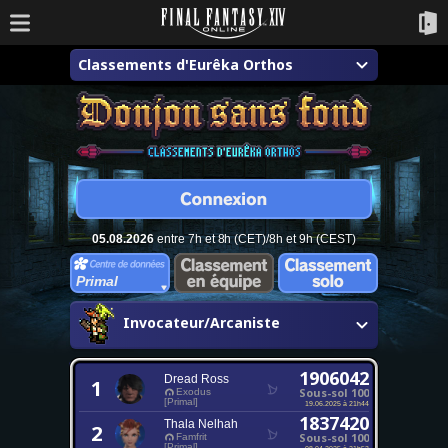
Classements d'Eurêka Orthos
05.08.2026
entre 7h et 8h (CET)/8h et 9h (CEST)
Primal
Invocateur/Arcaniste
1906042
Dread Ross
1
Sous-sol 100
Exodus
[Primal]
19.06.2025 à 21h44
1837420
Thala Nelhah
2
Sous-sol 100
Famfrit
[Primal]
08.04.2025 à 21h53