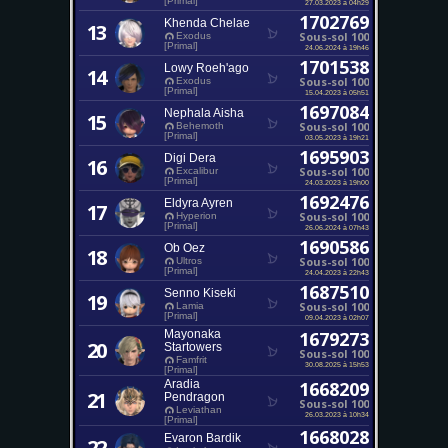
[Primal]
27.03.2023 à 04h29
1702769
Khenda Chelae
13
Sous-sol 100
Exodus
[Primal]
24.06.2024 à 19h46
1701538
Lowy Roeh'ago
14
Sous-sol 100
Exodus
[Primal]
15.04.2023 à 05h51
1697084
Nephala Aisha
15
Sous-sol 100
Behemoth
[Primal]
03.05.2023 à 19h21
1695903
Digi Dera
16
Sous-sol 100
Excalibur
[Primal]
24.03.2023 à 19h00
1692476
Eldyra Ayren
17
Sous-sol 100
Hyperion
[Primal]
26.06.2024 à 07h43
1690586
Ob Oez
18
Sous-sol 100
Ultros
[Primal]
24.04.2023 à 22h43
1687510
Senno Kiseki
19
Sous-sol 100
Lamia
[Primal]
09.04.2023 à 02h07
Mayonaka
1679273
20
Startowers
Sous-sol 100
Famfrit
30.08.2025 à 15h53
[Primal]
Aradia
1668209
21
Pendragon
Sous-sol 100
Leviathan
26.03.2023 à 10h34
[Primal]
1668028
Evaron Bardik
22