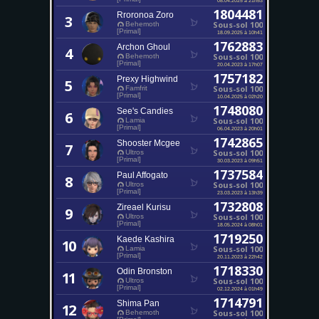
1804481
Rroronoa Zoro
3
Sous-sol 100
Behemoth
[Primal]
18.09.2025 à 10h41
1762883
Archon Ghoul
4
Sous-sol 100
Behemoth
[Primal]
20.04.2023 à 17h07
1757182
Prexy Highwind
5
Sous-sol 100
Famfrit
[Primal]
10.04.2025 à 02h20
1748080
See's Candies
6
Sous-sol 100
Lamia
[Primal]
06.04.2023 à 20h01
1742865
Shooster Mcgee
7
Sous-sol 100
Ultros
[Primal]
30.03.2023 à 09h51
1737584
Paul Affogato
8
Sous-sol 100
Ultros
[Primal]
23.03.2023 à 13h39
1732808
Zireael Kurisu
9
Sous-sol 100
Ultros
[Primal]
18.05.2024 à 08h01
1719250
Kaede Kashira
10
Sous-sol 100
Lamia
[Primal]
20.11.2023 à 22h42
1718330
Odin Bronston
11
Sous-sol 100
Ultros
[Primal]
02.12.2024 à 01h49
1714791
Shima Pan
12
Sous-sol 100
Behemoth