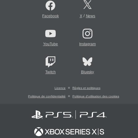
/
Facebook
X
News
YouTube
Instagram
Twitch
Bluesky
Licence
Règles et politiques
Politique de confidentialité
Politique d'utilisation des cookies