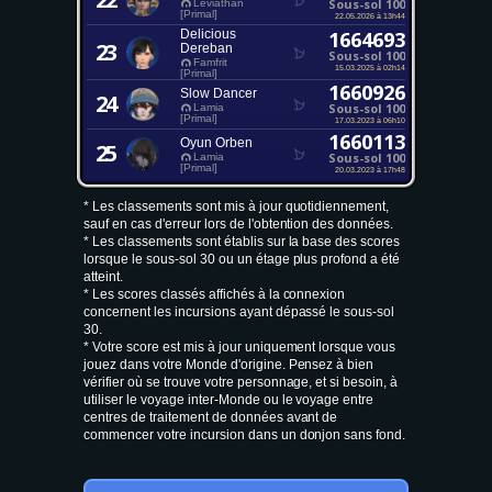
Sous-sol 100
Leviathan
[Primal]
22.05.2026 à 13h44
Delicious
1664693
23
Dereban
Sous-sol 100
Famfrit
15.03.2025 à 02h14
[Primal]
1660926
Slow Dancer
24
Sous-sol 100
Lamia
[Primal]
17.03.2023 à 06h10
1660113
Oyun Orben
25
Sous-sol 100
Lamia
[Primal]
20.03.2023 à 17h48
* Les classements sont mis à jour quotidiennement,
sauf en cas d'erreur lors de l'obtention des données.
* Les classements sont établis sur la base des scores
lorsque le sous-sol 30 ou un étage plus profond a été
atteint.
* Les scores classés affichés à la connexion
concernent les incursions ayant dépassé le sous-sol
30.
* Votre score est mis à jour uniquement lorsque vous
jouez dans votre Monde d'origine. Pensez à bien
vérifier où se trouve votre personnage, et si besoin, à
utiliser le voyage inter-Monde ou le voyage entre
centres de traitement de données avant de
commencer votre incursion dans un donjon sans fond.