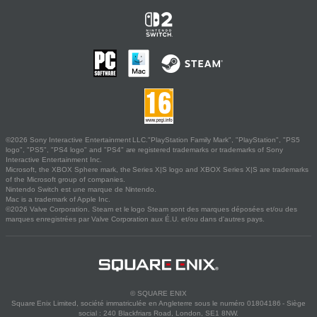
©2026 Sony Interactive Entertainment LLC."PlayStation Family Mark", "PlayStation", "PS5
logo", "PS5", "PS4 logo" and "PS4" are registered trademarks or trademarks of Sony
Interactive Entertainment Inc.
Microsoft, the XBOX Sphere mark, the Series X|S logo and XBOX Series X|S are trademarks
of the Microsoft group of companies.
Nintendo Switch est une marque de Nintendo.
Mac is a trademark of Apple Inc.
©2026 Valve Corporation. Steam et le logo Steam sont des marques déposées et/ou des
marques enregistrées par Valve Corporation aux É.U. et/ou dans d'autres pays.
© SQUARE ENIX
Square Enix Limited, société immatriculée en Angleterre sous le numéro 01804186 - Siège
social : 240 Blackfriars Road, London, SE1 8NW.