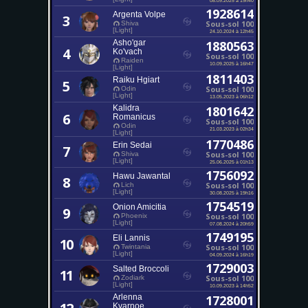
1928614
Argenta Volpe
3
Sous-sol 100
Shiva
[Light]
24.10.2024 à 12h45
Asho'gar
1880563
4
Ko'vach
Sous-sol 100
Raiden
10.09.2025 à 16h47
[Light]
1811403
Raiku Hgiart
5
Sous-sol 100
Odin
[Light]
13.05.2023 à 06h12
Kalidra
1801642
6
Romanicus
Sous-sol 100
Odin
21.03.2023 à 02h34
[Light]
1770486
Erin Sedai
7
Sous-sol 100
Shiva
[Light]
25.06.2025 à 01h13
1756092
Hawu Jawantal
8
Sous-sol 100
Lich
[Light]
30.08.2025 à 19h16
1754519
Onion Amicitia
9
Sous-sol 100
Phoenix
[Light]
07.08.2024 à 20h59
1749195
Eli Lannis
10
Sous-sol 100
Twintania
[Light]
04.09.2024 à 16h19
1729003
Salted Broccoli
11
Sous-sol 100
Zodiark
[Light]
10.09.2023 à 14h52
Arlenna
1728001
Kvarnoe