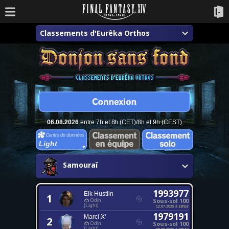
Classements d'Eurêka Orthos
06.08.2026
entre 7h et 8h (CET)/8h et 9h (CEST)
Light
Samouraï
1993977
Elk Hustlin
1
Sous-sol 100
Odin
[Light]
12.07.2025 à 13h52
1979191
Marci X'
2
Sous-sol 100
Odin
[Light]
08.09.2025 à 19h40