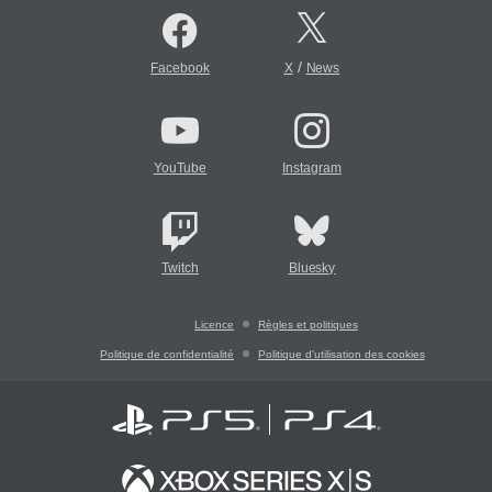
/
Facebook
X
News
YouTube
Instagram
Twitch
Bluesky
Licence
Règles et politiques
Politique de confidentialité
Politique d'utilisation des cookies