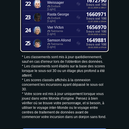
1672790
22
Weissager
Sous-sol 100
Zodiark
10.11.2024 à 19h17
[Light]
1660971
Rasta George
23
Sous-sol 100
Zodiark
[Light]
11.07.2026 à 22h34
1656970
Vae Victus
24
Sous-sol 100
Twintania
[Light]
23.09.2025 à 21h51
1649881
Samson Allond
25
Sous-sol 100
Twintania
[Light]
18.02.2025 à 07h18
* Les classements sont mis à jour quotidiennement,
sauf en cas d'erreur lors de l'obtention des données.
* Les classements sont établis sur la base des scores
lorsque le sous-sol 30 ou un étage plus profond a été
atteint.
* Les scores classés affichés à la connexion
concernent les incursions ayant dépassé le sous-sol
30.
* Votre score est mis à jour uniquement lorsque vous
jouez dans votre Monde d'origine. Pensez à bien
vérifier où se trouve votre personnage, et si besoin, à
utiliser le voyage inter-Monde ou le voyage entre
centres de traitement de données avant de
commencer votre incursion dans un donjon sans fond.