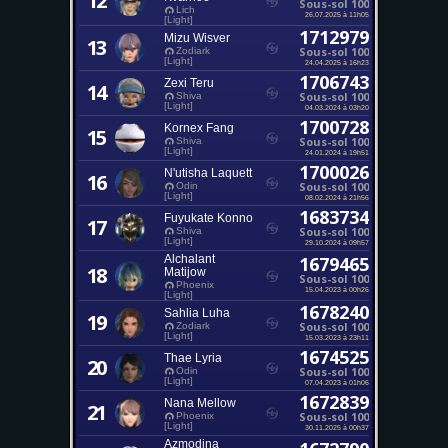
12
Sous-sol 100
Lich
26.07.2025 à 11h05
[Light]
1712979
Mizu Wisver
13
Sous-sol 100
Zodiark
[Light]
24.04.2025 à 16h23
1706743
Zexi Teru
14
Sous-sol 100
Shiva
[Light]
04.03.2024 à 03h20
1700728
Kornex Fang
15
Sous-sol 100
Shiva
[Light]
24.01.2024 à 19h51
1700026
N'utisha Laquett
16
Sous-sol 100
Odin
[Light]
08.02.2024 à 21h56
1683734
Fuyukate Konno
17
Sous-sol 100
Shiva
[Light]
29.10.2024 à 09h57
Alchalant
1679465
18
Matijow
Sous-sol 100
Phoenix
15.04.2023 à 00h26
[Light]
1678240
Sahlia Luha
19
Sous-sol 100
Zodiark
[Light]
15.03.2023 à 23h11
1674525
Thae Lyria
20
Sous-sol 100
Odin
[Light]
07.04.2023 à 01h06
1672839
Nana Mellow
21
Sous-sol 100
Phoenix
[Light]
30.11.2025 à 00h37
Azmodina