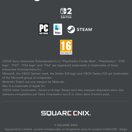
©2026 Sony Interactive Entertainment LLC."PlayStation Family Mark", "PlayStation", "PS5
logo", "PS5", "PS4 logo" and "PS4" are registered trademarks or trademarks of Sony
Interactive Entertainment Inc.
Microsoft, the XBOX Sphere mark, the Series X|S logo and XBOX Series X|S are trademarks
of the Microsoft group of companies.
Nintendo Switch est une marque de Nintendo.
Mac is a trademark of Apple Inc.
©2026 Valve Corporation. Steam et le logo Steam sont des marques déposées et/ou des
marques enregistrées par Valve Corporation aux É.U. et/ou dans d'autres pays.
© SQUARE ENIX
Square Enix Limited, société immatriculée en Angleterre sous le numéro 01804186 - Siège