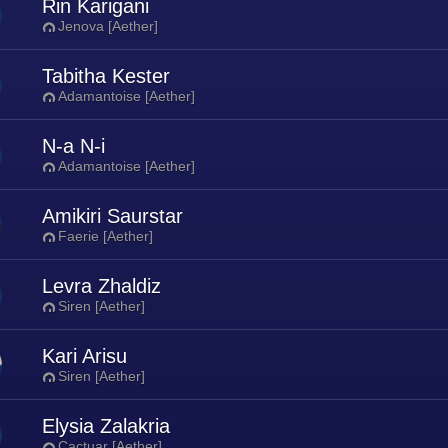
Rin Karigani
Jenova [Aether]
Tabitha Kester
Adamantoise [Aether]
N-a N-i
Adamantoise [Aether]
Amikiri Saurstar
Faerie [Aether]
Levra Zhaldiz
Siren [Aether]
Kari Arisu
Siren [Aether]
Elysia Zalakria
Cactuar [Aether]