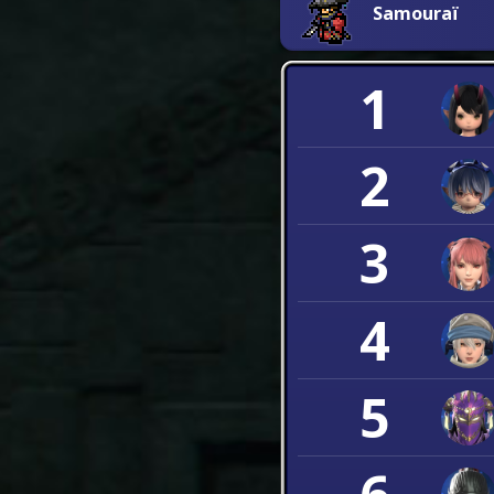
Samouraï
1
2
3
4
5