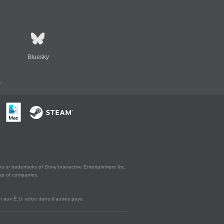
Bluesky
s
s or trademarks of Sony Interactive Entertainment Inc.
up of companies.
 aux É.U. et/ou dans d'autres pays.