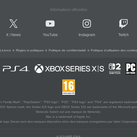
Informations officielles
X
/
News
YouTube
Instagram
Twitch
Licence
Règles et politiques
Politique de confidentialité
Politique d'utilisation des cookie
 Family Mark", "PlayStation", "PS5 logo", "PS5", "PS4 logo" and "PS4" are registered trademark
XBOX Sphere mark, the Series X|S logo and XBOX Series X|S are trademarks of the Microsoft gro
Nintendo Switch est une marque de Nintendo.
Mac is a trademark of Apple Inc.
le logo Steam sont des marques déposées et/ou des marques enregistrées par Valve Corporation
© SQUARE ENIX