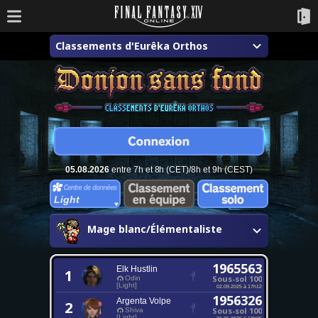
Classements d'Eurêka Orthos
05.08.2026
entre 7h et 8h (CET)/8h et 9h (CEST)
Light
Mage blanc/Élémentaliste
1965563
Elk Hustlin
1
Sous-sol 100
Odin
[Light]
02.09.2025 à 17h12
1956326
Argenta Volpe
2
Sous-sol 100
Shiva
[Light]
21.05.2025 à 13h05