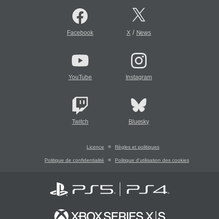
/
Facebook
X
News
YouTube
Instagram
Twitch
Bluesky
Licence
Règles et politiques
Politique de confidentialité
Politique d'utilisation des cookies