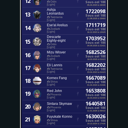
12
Sous-sol 100
Odin
[Light]
05.04.2023 à 16h30
Ashja
1722098
13
Leonardus
Sous-sol 100
Twintania
11.08.2025 à 15h50
[Light]
1711719
Ese'al Arelius
14
Sous-sol 100
Zodiark
[Light]
16.12.2023 à 12h29
Descarte
1703952
15
Eighty-eight
Sous-sol 100
Odin
04.09.2025 à 21h31
[Light]
1682526
Mizu Wisver
16
Sous-sol 100
Zodiark
[Light]
18.03.2025 à 01h23
1682202
Eli Lannis
17
Sous-sol 100
Twintania
[Light]
23.04.2023 à 01h23
1667089
Kornex Fang
18
Sous-sol 100
Shiva
[Light]
01.04.2024 à 21h06
1653808
Red John
19
Sous-sol 100
Phoenix
[Light]
16.03.2023 à 01h46
1640581
Sintara Skymaw
20
Sous-sol 100
Phoenix
[Light]
11.01.2026 à 05h32
1630026
Fuyukate Konno
21
Sous-sol 100
Shiva
[Light]
19.10.2024 à 17h35