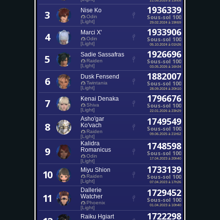
1936339
Nise Ko
3
Sous-sol 100
Odin
[Light]
29.02.2024 à 19h59
1933906
Marci X'
4
Sous-sol 100
Odin
[Light]
05.10.2024 à 01h26
1926696
Sadie Sassafras
5
Sous-sol 100
Raiden
[Light]
03.05.2026 à 16h34
1882007
Dusk Fensend
6
Sous-sol 100
Twintania
[Light]
28.09.2024 à 20h10
1796676
Kenai Denaka
7
Sous-sol 100
Shiva
[Light]
22.01.2026 à 23h29
Asho'gar
1749549
8
Ko'vach
Sous-sol 100
Raiden
09.06.2025 à 21h52
[Light]
Kalidra
1748598
9
Romanicus
Sous-sol 100
Odin
17.04.2023 à 20h40
[Light]
1733139
Miyu Shion
10
Sous-sol 100
Raiden
[Light]
07.04.2023 à 17h26
Dallerie
1729452
11
Watcher
Sous-sol 100
Phoenix
01.04.2023 à 10h40
[Light]
1722298
Raiku Hgiart