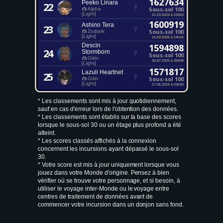
1627634
Peeko Linara
22
Sous-sol 100
Alpha
[Light]
21.03.2023 à 23h53
1600919
Ashino Tera
23
Sous-sol 100
Zodiark
[Light]
14.03.2026 à 14h16
Descin
1594898
24
Stormborn
Sous-sol 100
Odin
30.07.2025 à 20h08
[Light]
1571817
Lazuli Heartnet
25
Sous-sol 100
Odin
[Light]
17.06.2024 à 03h59
* Les classements sont mis à jour quotidiennement,
sauf en cas d'erreur lors de l'obtention des données.
* Les classements sont établis sur la base des scores
lorsque le sous-sol 30 ou un étage plus profond a été
atteint.
* Les scores classés affichés à la connexion
concernent les incursions ayant dépassé le sous-sol
30.
* Votre score est mis à jour uniquement lorsque vous
jouez dans votre Monde d'origine. Pensez à bien
vérifier où se trouve votre personnage, et si besoin, à
utiliser le voyage inter-Monde ou le voyage entre
centres de traitement de données avant de
commencer votre incursion dans un donjon sans fond.