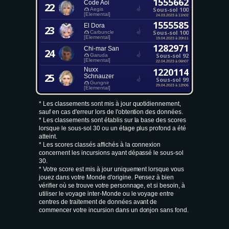
1555662
Code Aoi
22
Sous-sol 100
Aegis
[Elemental]
24.03.2023 à 11h02
1555585
El Dora
23
Sous-sol 100
Carbuncle
[Elemental]
19.04.2023 à 20h11
1282971
Chi-mar San
24
Sous-sol 92
Garuda
[Elemental]
22.04.2023 à 06h07
Nuxx
1220114
25
Schnauzer
Sous-sol 99
Gungnir
29.04.2023 à 12h06
[Elemental]
* Les classements sont mis à jour quotidiennement,
sauf en cas d'erreur lors de l'obtention des données.
* Les classements sont établis sur la base des scores
lorsque le sous-sol 30 ou un étage plus profond a été
atteint.
* Les scores classés affichés à la connexion
concernent les incursions ayant dépassé le sous-sol
30.
* Votre score est mis à jour uniquement lorsque vous
jouez dans votre Monde d'origine. Pensez à bien
vérifier où se trouve votre personnage, et si besoin, à
utiliser le voyage inter-Monde ou le voyage entre
centres de traitement de données avant de
commencer votre incursion dans un donjon sans fond.