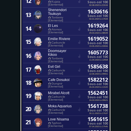
12
Sous-sol 100
Kujata
[Elemental]
02.08.2023 à 21h16
Shenendori
1630616
13
Tsukuyo
Sous-sol 100
Tonberry
02.01.2024 à 17h34
[Elemental]
1619264
El Les
14
Sous-sol 100
Atomos
[Elemental]
29.03.2023 à 08h49
1619052
Emilie Riviere
15
Sous-sol 100
Carbuncle
[Elemental]
19.05.2023 à 03h56
Doomsayer
1605773
16
Kikoo
Sous-sol 100
Tonberry
11.04.2023 à 12h58
[Elemental]
1585638
Evil Girl
17
Sous-sol 100
Carbuncle
[Elemental]
12.06.2023 à 09h51
1582212
Cafe Dosukoi
18
Sous-sol 100
Gungnir
[Elemental]
26.04.2023 à 11h20
1562451
Mirabel Alcott
19
Sous-sol 100
Carbuncle
[Elemental]
24.03.2024 à 09h21
1561738
Moka Aquarius
20
Sous-sol 100
Carbuncle
[Elemental]
30.11.2023 à 17h37
1561615
Love Nisama
21
Sous-sol 100
Typhon
[Elemental]
07.04.2023 à 17h45