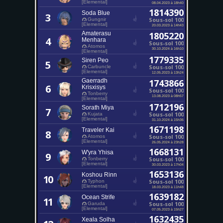
[Elemental]
08.04.2023 à 18h40
1814390
Soda Blue
3
Sous-sol 100
Gungnir
[Elemental]
20.03.2023 à 14h43
Amaterasu
1805220
4
Menhara
Sous-sol 100
Atomos
30.10.2024 à 16h10
[Elemental]
1779335
Siren Peo
5
Sous-sol 100
Carbuncle
[Elemental]
12.05.2023 à 13h24
Gaerradh
1743866
6
Krisxisys
Sous-sol 100
Tonberry
13.08.2023 à 08h57
[Elemental]
1712196
Sorath Miya
7
Sous-sol 100
Kujata
[Elemental]
31.10.2024 à 15h36
1671198
Traveler Kai
8
Sous-sol 100
Atomos
[Elemental]
26.05.2024 à 23h28
1668131
W'yra Yhisa
9
Sous-sol 100
Tonberry
[Elemental]
30.03.2023 à 17h04
1653136
Koshou Rinn
10
Sous-sol 100
Typhon
[Elemental]
18.03.2023 à 11h48
1639182
Ocean Strife
11
Sous-sol 100
Garuda
[Elemental]
07.05.2023 à 15h27
1632435
Xeala Solha