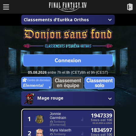
Classements d'Eurêka Orthos
05.08.2026
entre 7h et 8h (CET)/8h et 9h (CEST)
Elemental
Mage rouge
Jonnie
1947339
1
Garmtrain
Sous-sol 100
Tonberry
03.10.2024 à 12h04
[Elemental]
1834597
Myra Valaeth
2
Sous-sol 100
Tonberry