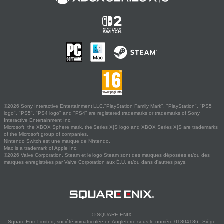
©2026 Sony Interactive Entertainment LLC."PlayStation Family Mark", "PlayStation", "PS5
logo", "PS5", "PS4 logo" and "PS4" are registered trademarks or trademarks of Sony
Interactive Entertainment Inc.
Microsoft, the XBOX Sphere mark, the Series X|S logo and XBOX Series X|S are trademarks
of the Microsoft group of companies.
Nintendo Switch est une marque de Nintendo.
Mac is a trademark of Apple Inc.
©2026 Valve Corporation. Steam et le logo Steam sont des marques déposées et/ou des
marques enregistrées par Valve Corporation aux É.U. et/ou dans d'autres pays.
© SQUARE ENIX
Square Enix Limited, société immatriculée en Angleterre sous le numéro 01804186 - Siège