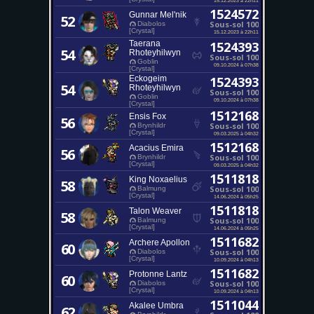
1524572
Gunnar Mel'nik
52
Sous-sol 100
Diabolos
[Crystal]
15.12.2023 à 22h11
Taerana
1524393
54
Rhoteyhilwyn
Sous-sol 100
Goblin
09.10.2024 à 07h38
[Crystal]
Eckogeim
1524393
54
Rhoteyhilwyn
Sous-sol 100
Goblin
09.10.2024 à 07h38
[Crystal]
1512168
Ensis Fox
56
Sous-sol 100
Brynhildr
[Crystal]
09.03.2025 à 04h32
1512168
Acacius Emira
56
Sous-sol 100
Brynhildr
[Crystal]
09.03.2025 à 04h32
1511818
King Noxaelius
58
Sous-sol 100
Balmung
[Crystal]
14.06.2024 à 05h25
1511818
Talon Weaver
58
Sous-sol 100
Balmung
[Crystal]
14.06.2024 à 05h25
1511682
Archere Apollon
60
Sous-sol 100
Diabolos
[Crystal]
10.09.2024 à 04h13
1511682
Protonne Lantz
60
Sous-sol 100
Diabolos
[Crystal]
10.09.2024 à 04h13
1511044
Akalee Umbra
62