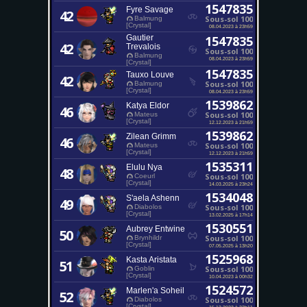
1547835
Fyre Savage
42
Sous-sol 100
Balmung
[Crystal]
08.04.2023 à 23h59
Gautier
1547835
42
Trevalois
Sous-sol 100
Balmung
08.04.2023 à 23h59
[Crystal]
1547835
Tauxo Louve
42
Sous-sol 100
Balmung
[Crystal]
08.04.2023 à 23h59
1539862
Katya Eldor
46
Sous-sol 100
Mateus
[Crystal]
12.12.2023 à 21h59
1539862
Zilean Grimm
46
Sous-sol 100
Mateus
[Crystal]
12.12.2023 à 21h59
1535311
Elulu Nya
48
Sous-sol 100
Coeurl
[Crystal]
14.03.2025 à 23h24
1534048
S'aela Ashenn
49
Sous-sol 100
Diabolos
[Crystal]
13.02.2025 à 17h14
1530551
Aubrey Entwine
50
Sous-sol 100
Brynhildr
[Crystal]
07.05.2025 à 13h20
1525968
Kasta Aristata
51
Sous-sol 100
Goblin
[Crystal]
10.04.2023 à 00h32
1524572
Marlen'a Soheil
52
Sous-sol 100
Diabolos
[Crystal]
15.12.2023 à 22h11