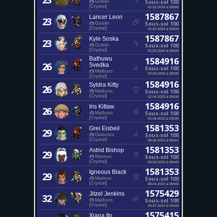
Sous-sol 100
Goblin
[Crystal]
02.02.2024 à 02h05
1587867
Lancer Leon
23
Sous-sol 100
Goblin
[Crystal]
02.02.2024 à 02h04
1587867
Kyle Soska
23
Sous-sol 100
Goblin
[Crystal]
02.02.2024 à 02h04
Bathuwu
1584916
26
Svedka
Sous-sol 100
Malboro
02.04.2023 à 20h30
[Crystal]
1584916
Syldra Kitty
26
Sous-sol 100
Malboro
[Crystal]
02.04.2023 à 20h30
1584916
Iris Kittaw
26
Sous-sol 100
Malboro
[Crystal]
02.04.2023 à 20h30
1581353
Grei Eisbeil
29
Sous-sol 100
Diabolos
[Crystal]
08.04.2023 à 05h41
1581353
Astrid Bishop
29
Sous-sol 100
Mateus
[Crystal]
08.04.2023 à 05h40
1581353
Igneous Black
29
Sous-sol 100
Mateus
[Crystal]
08.04.2023 à 05h40
1575429
Jitzel Jenkins
32
Sous-sol 100
Malboro
[Crystal]
29.07.2024 à 01h33
1575415
Xiana Ito