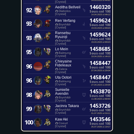
14.03.2023 à 04h51
[Crystal]
1460320
Aeditha Bellveil
92
Sous-sol 100
Diabolos
[Crystal]
14.04.2023 à 04h12
1459624
Ren Verfang
93
Sous-sol 100
Brynhildr
[Crystal]
19.03.2023 à 00h23
Ransetsu
1459624
93
Ryuzoji
Sous-sol 100
Brynhildr
19.03.2023 à 00h23
[Crystal]
1458685
Lo Mein
95
Sous-sol 100
Balmung
[Crystal]
19.04.2025 à 14h10
Chieyaine
1458447
96
Fideleaux
Sous-sol 100
Zalera
27.04.2023 à 22h34
[Crystal]
1458447
Uta Ootori
96
Sous-sol 100
Balmung
[Crystal]
27.04.2023 à 22h34
Sumielle
1453870
98
Avendin
Sous-sol 100
Brynhildr
11.08.2023 à 06h40
[Crystal]
1453726
Jacinra Takara
99
Sous-sol 100
Brynhildr
[Crystal]
01.07.2025 à 01h11
1453546
Kaw Aki
100
Sous-sol 100
Coeurl
[Crystal]
25.07.2026 à 11h17