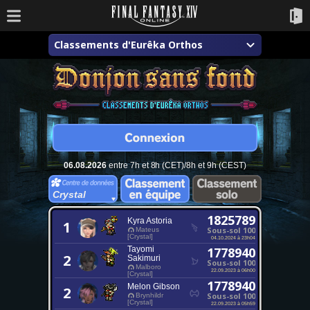
Classements d'Eurêka Orthos
06.08.2026
entre 7h et 8h (CET)/8h et 9h (CEST)
Crystal
1825789
Kyra Astoria
1
Sous-sol 100
Mateus
[Crystal]
04.10.2024 à 23h04
Tayomi
1778940
2
Sakimuri
Sous-sol 100
Malboro
22.09.2023 à 06h00
[Crystal]
1778940
Melon Gibson
2
Sous-sol 100
Brynhildr
[Crystal]
22.09.2023 à 05h59