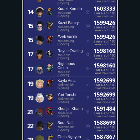
29.07.2024 à 01h32
[Crystal]
1603333
Kuraki Kororin
14
Sous-sol 100
Coeurl
[Crystal]
22.07.2025 à 03h00
1599426
Xazel Farcry
15
Sous-sol 100
Balmung
[Crystal]
04.03.2024 à 22h20
1599426
Ezek Var'rik
15
Sous-sol 100
Balmung
[Crystal]
04.03.2024 à 22h19
1598160
Rayne Owning
17
Sous-sol 100
Goblin
[Crystal]
06.06.2024 à 03h50
Righteous
1598160
17
Omen
Sous-sol 100
Goblin
06.06.2024 à 03h50
[Crystal]
1592699
Kayla Amai
19
Sous-sol 100
Brynhildr
[Crystal]
23.03.2023 à 21h21
1592699
Yuri Tenshi
19
Sous-sol 100
Brynhildr
[Crystal]
23.03.2023 à 21h21
1591484
Khorijin Kharlu
21
Sous-sol 100
Mateus
[Crystal]
21.08.2024 à 19h46
1588699
Sora Naii
22
Sous-sol 100
Brynhildr
[Crystal]
23.03.2023 à 21h22
1587867
Chris Nguyen
23