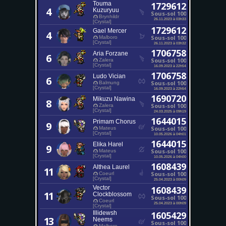
Touma
1729612
4
Kuzuryuu
Sous-sol 100
Brynhildr
26.11.2023 à 03h33
[Crystal]
1729612
Gael Mercer
4
Sous-sol 100
Malboro
[Crystal]
26.11.2023 à 03h32
1706758
Aria Forzane
6
Sous-sol 100
Zalera
[Crystal]
16.09.2023 à 22h54
1706758
Ludo Vician
6
Sous-sol 100
Balmung
[Crystal]
16.09.2023 à 22h54
1690720
Mikuzu Nawina
8
Sous-sol 100
Zalera
[Crystal]
24.03.2025 à 09h19
1644015
Primam Chorus
9
Sous-sol 100
Mateus
[Crystal]
10.05.2026 à 04h01
1644015
Elika Harel
9
Sous-sol 100
Mateus
[Crystal]
10.05.2026 à 04h00
1608439
Althea Laurel
11
Sous-sol 100
Coeurl
[Crystal]
25.04.2023 à 00h09
Vector
1608439
11
Clockblossom
Sous-sol 100
Coeurl
25.04.2023 à 00h09
[Crystal]
Illidewsh
1605429
13
Neems
Sous-sol 100
Malboro