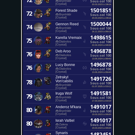
Sous-sol 100
Brynhildr
[Crystal]
20.03.2023 à 19h16
1501851
Forest Shade
72
Sous-sol 100
Brynhildr
[Crystal]
20.03.2023 à 19h16
1500044
Gennon Reed
74
Sous-sol 100
Brynhildr
[Crystal]
16.11.2023 à 05h14
1498615
Karella Vremaix
75
Sous-sol 100
Diabolos
[Crystal]
22.04.2024 à 04h32
1496878
Deb Aroo
76
Sous-sol 100
Diabolos
[Crystal]
13.05.2024 à 05h43
1496878
Lucy Bonne
76
Sous-sol 100
Diabolos
[Crystal]
13.05.2024 à 05h43
Zetrakyl
1491726
78
Von'cabilis
Sous-sol 100
Brynhildr
01.07.2025 à 01h11
[Crystal]
1491581
Iruga Wolf
79
Sous-sol 100
Brynhildr
[Crystal]
17.03.2023 à 01h19
1491017
Anderoz M'kara
80
Sous-sol 100
Brynhildr
[Crystal]
19.03.2023 à 00h20
1491017
Israh Valtiel
80
Sous-sol 100
Zalera
[Crystal]
19.03.2023 à 00h20
Synaris
1482451