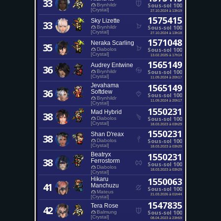
33
Sous-sol 100
Brynhildr
[Crystal]
27.10.2024 à 13h19
1575415
Sky Lizette
33
Sous-sol 100
Brynhildr
[Crystal]
27.10.2024 à 13h18
1571048
Neraka Scarling
35
Sous-sol 100
Diabolos
[Crystal]
13.02.2025 à 17h14
1565149
Audrey Entwine
36
Sous-sol 100
Brynhildr
[Crystal]
11.09.2024 à 20h17
Jevahama
1565149
36
Softdew
Sous-sol 100
Brynhildr
11.09.2024 à 20h17
[Crystal]
1550231
Mad Hybrid
38
Sous-sol 100
Diabolos
[Crystal]
18.03.2023 à 03h29
1550231
Shan D'reax
38
Sous-sol 100
Diabolos
[Crystal]
18.03.2023 à 03h29
Beatryx
1550231
38
Ferrostorm
Sous-sol 100
Diabolos
18.03.2023 à 03h29
[Crystal]
Hikaru
1550063
41
Manchuzu
Sous-sol 100
Mateus
21.03.2026 à 01h44
[Crystal]
1547835
Tera Rose
42
Sous-sol 100
Balmung
[Crystal]
08.04.2023 à 23h59