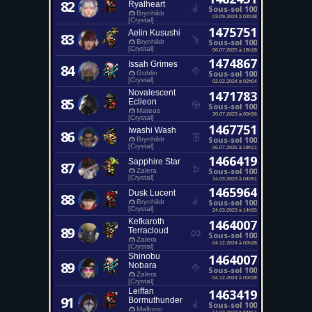
82
Ryalheart
Sous-sol 100
Brynhildr
03.09.2024 à 03h38
[Crystal]
1475751
Aelin Kusushi
83
Sous-sol 100
Brynhildr
[Crystal]
06.07.2025 à 18h18
1474867
Issah Grimes
84
Sous-sol 100
Goblin
[Crystal]
02.02.2024 à 02h04
Novalescent
1471783
85
Eclieon
Sous-sol 100
Mateus
20.07.2023 à 00h56
[Crystal]
1467751
Iwashi Wash
86
Sous-sol 100
Brynhildr
[Crystal]
06.07.2025 à 18h11
1466419
Sapphire Star
87
Sous-sol 100
Zalera
[Crystal]
14.03.2023 à 04h51
1465964
Dusk Lucent
88
Sous-sol 100
Brynhildr
[Crystal]
24.03.2023 à 14h55
Kefkaroth
1464007
89
Terracloud
Sous-sol 100
Zalera
04.12.2024 à 00h28
[Crystal]
Shinobu
1464007
89
Nobara
Sous-sol 100
Zalera
04.12.2024 à 00h28
[Crystal]
Leiffan
1463419
91
Bormuthunder
Sous-sol 100
Malboro