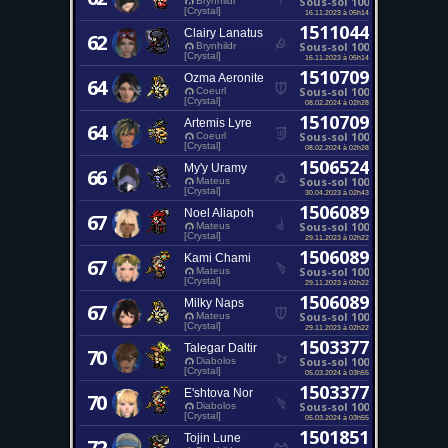
Sous-sol 100
Brynhildr
[Crystal]
16.11.2023 à 05h14
1511044
Clairy Lanatus
62
Sous-sol 100
Brynhildr
[Crystal]
16.11.2023 à 05h14
1510709
Ozma Aeronite
64
Sous-sol 100
Coeurl
[Crystal]
08.02.2024 à 02h28
1510709
Artemis Lyre
64
Sous-sol 100
Coeurl
[Crystal]
08.02.2024 à 02h28
1506524
My'y Uramy
66
Sous-sol 100
Mateus
[Crystal]
30.04.2023 à 02h43
1506089
Noel Aliapoh
67
Sous-sol 100
Mateus
[Crystal]
29.11.2023 à 02h22
1506089
Kami Chami
67
Sous-sol 100
Mateus
[Crystal]
29.11.2023 à 02h22
1506089
Milky Naps
67
Sous-sol 100
Mateus
[Crystal]
29.11.2023 à 02h22
1503377
Talegar Daltir
70
Sous-sol 100
Diabolos
[Crystal]
05.03.2024 à 03h55
1503377
E'shtova Nor
70
Sous-sol 100
Diabolos
[Crystal]
05.03.2024 à 03h55
1501851
Tojin Lune
72