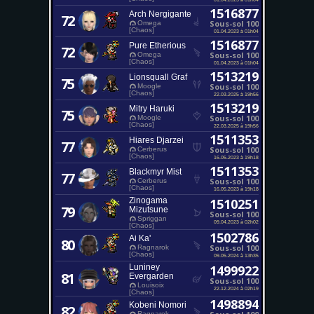
1516877
Arch Nergigante
72
Sous-sol 100
Omega
[Chaos]
01.04.2023 à 01h04
1516877
Pure Etherious
72
Sous-sol 100
Omega
[Chaos]
01.04.2023 à 01h04
1513219
Lionsquall Graf
75
Sous-sol 100
Moogle
[Chaos]
22.03.2025 à 19h56
1513219
Mitry Haruki
75
Sous-sol 100
Moogle
[Chaos]
22.03.2025 à 19h56
1511353
Hiares Djarzei
77
Sous-sol 100
Cerberus
[Chaos]
16.05.2023 à 19h18
1511353
Blackmyr Mist
77
Sous-sol 100
Cerberus
[Chaos]
16.05.2023 à 19h18
Zinogama
1510251
79
Mizutsune
Sous-sol 100
Spriggan
09.04.2023 à 02h02
[Chaos]
1502786
Ai Ka'
80
Sous-sol 100
Ragnarok
[Chaos]
09.05.2024 à 13h35
Luniney
1499922
81
Evergarden
Sous-sol 100
Louisoix
22.12.2024 à 02h19
[Chaos]
1498894
Kobeni Nomori
82
Ragnarok