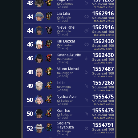
43
Sous-sol 100
Cerberus
[Chaos]
02.05.2023 à 12h42
1562916
Lia Lilia
44
Sous-sol 100
Moogle
[Chaos]
18.04.2025 à 20h43
1562916
Nieve Rhel
44
Sous-sol 100
Moogle
[Chaos]
18.04.2025 à 20h43
1562430
Kiri Dazkar
46
Sous-sol 100
Phantom
[Chaos]
02.08.2025 à 23h57
1562430
Katana Azurite
46
Sous-sol 100
Phantom
[Chaos]
02.08.2025 à 23h57
1557487
Miuna Matsui
48
Sous-sol 100
Spriggan
[Chaos]
27.08.2023 à 21h51
1557260
Iei Iei
49
Sous-sol 100
Omega
[Chaos]
17.03.2023 à 04h14
1555475
Nyctea Aves
50
Sous-sol 100
Spriggan
[Chaos]
20.04.2023 à 03h24
1555475
Kuri Tsu
50
Sous-sol 100
Spriggan
[Chaos]
20.04.2023 à 03h24
Seglarn
1554791
52
Hayabuza
Sous-sol 100
Omega
01.03.2025 à 20h18
[Chaos]