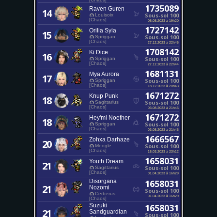
1735089
Raven Guren
14
Sous-sol 100
Louisoix
[Chaos]
08.08.2023 à 19h20
1727142
Orilia Syla
15
Sous-sol 100
Spriggan
[Chaos]
27.12.2023 à 22h45
1708142
Ki Dice
16
Sous-sol 100
Spriggan
[Chaos]
27.12.2023 à 22h44
1681131
Mya Aurora
17
Sous-sol 100
Spriggan
[Chaos]
18.12.2023 à 20h43
1671272
Knup Punk
18
Sous-sol 100
Sagittarius
[Chaos]
03.08.2023 à 21h45
1671272
Hey'mi Noether
18
Sous-sol 100
Spriggan
[Chaos]
03.08.2023 à 21h45
1666567
Zohxa Darhaze
20
Sous-sol 100
Moogle
[Chaos]
18.03.2023 à 23h12
1658031
Youth Dream
21
Sous-sol 100
Sagittarius
[Chaos]
01.04.2023 à 16h29
Disorgana
1658031
21
Nozomi
Sous-sol 100
Cerberus
01.04.2023 à 16h29
[Chaos]
Suzuki
1658031
21
Sandguardian
Sous-sol 100