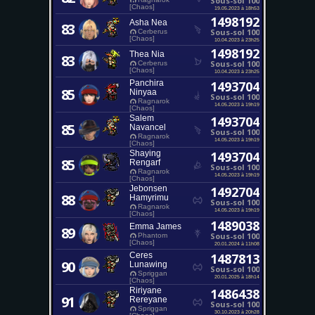
Sous-sol 100
[Chaos]
19.05.2023 à 18h53
1498192
Asha Nea
83
Sous-sol 100
Cerberus
[Chaos]
10.04.2023 à 23h25
1498192
Thea Nia
83
Sous-sol 100
Cerberus
[Chaos]
10.04.2023 à 23h25
Panchira
1493704
85
Ninyaa
Sous-sol 100
Ragnarok
14.05.2023 à 19h19
[Chaos]
Salem
1493704
85
Navancel
Sous-sol 100
Ragnarok
14.05.2023 à 19h19
[Chaos]
Shaying
1493704
85
Rengarf
Sous-sol 100
Ragnarok
14.05.2023 à 19h19
[Chaos]
Jebonsen
1492704
88
Hamyrimu
Sous-sol 100
Ragnarok
14.05.2023 à 19h19
[Chaos]
1489038
Emma James
89
Sous-sol 100
Phantom
[Chaos]
20.01.2024 à 11h08
Ceres
1487813
90
Lunawing
Sous-sol 100
Spriggan
20.01.2025 à 18h14
[Chaos]
Ririyane
1486438
91
Rereyane
Sous-sol 100
Spriggan
30.10.2023 à 20h28