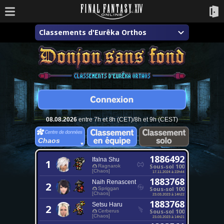
Classements d'Eurêka Orthos
08.08.2026
entre 7h et 8h (CET)/8h et 9h (CEST)
Chaos
1886492
Ifalna Shu
1
Sous-sol 100
Ragnarok
[Chaos]
17.11.2024 à 22h44
1883768
Naih Renascent
2
Sous-sol 100
Spriggan
[Chaos]
23.03.2023 à 14h22
1883768
Setsu Haru
2
Sous-sol 100
Cerberus
[Chaos]
23.03.2023 à 14h21