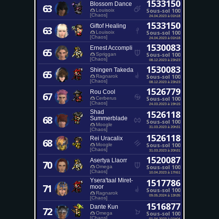
1533150
Blossom Dance
63
Sous-sol 100
Louisoix
[Chaos]
24.04.2023 à 01h18
1533150
Giftof Healing
63
Sous-sol 100
Louisoix
[Chaos]
24.04.2023 à 01h18
1530083
Ernest Accompli
65
Sous-sol 100
Spriggan
[Chaos]
08.12.2023 à 23h23
1530083
Shingen Takeda
65
Sous-sol 100
Ragnarok
[Chaos]
08.12.2023 à 23h23
1526779
Rou Cool
67
Sous-sol 100
Cerberus
[Chaos]
24.03.2023 à 19h15
Shad
1526118
68
Summerblade
Sous-sol 100
Moogle
31.03.2023 à 20h31
[Chaos]
1526118
Rei Uracalix
68
Sous-sol 100
Moogle
[Chaos]
31.03.2023 à 20h31
1520087
Asertya Llaorr
70
Sous-sol 100
Omega
[Chaos]
10.04.2023 à 17h51
Ysera'taal Miret-
1517786
71
moor
Sous-sol 100
Ragnarok
09.05.2024 à 13h35
[Chaos]
1516877
Dante Kun
72
Sous-sol 100
Omega
[Chaos]
01.04.2023 à 01h04