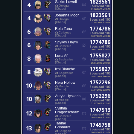
1823561
Saxim Lowell
4
Sous-sol 100
Omega
[Chaos]
21.08.2025 à 23h38
1823561
Johanna Moon
4
Sous-sol 100
Omega
[Chaos]
21.08.2025 à 23h38
1774786
Rola Zana
6
Sous-sol 100
Cerberus
[Chaos]
10.07.2025 à 20h22
1774786
Spykey Flaym
6
Sous-sol 100
Cerberus
[Chaos]
10.07.2025 à 20h21
1755827
Luna Ai'
8
Sous-sol 100
Sagittarius
[Chaos]
25.01.2025 à 00h59
1755827
Ichi Blanche
8
Sous-sol 100
Sagittarius
[Chaos]
25.01.2025 à 00h58
1752296
Nera Hollow
10
Sous-sol 100
Moogle
[Chaos]
11.07.2026 à 22h48
1752296
Auryia Hyskaris
10
Sous-sol 100
Moogle
[Chaos]
11.07.2026 à 22h47
Sylithia
1747513
12
Dragonscream
Sous-sol 100
Cerberus
26.03.2023 à 13h57
[Chaos]
Tanine
1745758
13
Grinnaux
Sous-sol 100
Spriggan
20.03.2023 à 21h36
[Chaos]