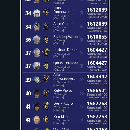
Sous-sol 100
[Chaos]
20.09.2023 à 19h18
Lilith
1612089
34
Rocheworth
Sous-sol 100
Phantom
15.12.2023 à 17h20
[Chaos]
1612089
Alice Caelid
34
Sous-sol 100
Phantom
[Chaos]
15.12.2023 à 17h20
1610855
Scalding Waters
36
Sous-sol 100
Omega
[Chaos]
02.05.2024 à 17h34
1604427
Lextrum Darien
37
Sous-sol 100
Ragnarok
[Chaos]
18.02.2024 à 16h16
1604427
Qmas Cerulean
37
Sous-sol 100
Ragnarok
[Chaos]
18.02.2024 à 16h16
Axlat
1603442
39
Schwergewicht
Sous-sol 100
Ragnarok
06.09.2023 à 17h27
[Chaos]
1586501
Ruby Violet
40
Sous-sol 100
Moogle
[Chaos]
01.04.2024 à 19h57
1582263
Desix Kaero
41
Sous-sol 100
Cerberus
[Chaos]
02.05.2023 à 12h42
1582263
Riru Mimi
41
Sous-sol 100
Cerberus
[Chaos]
02.05.2023 à 12h42
1571263
Vega Void