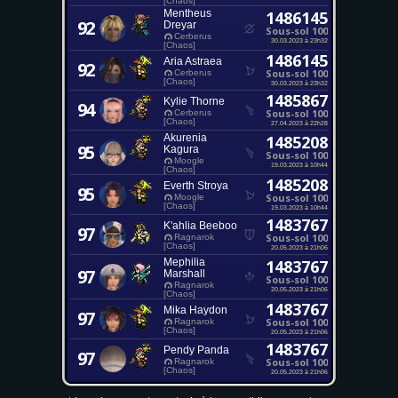
[Chaos]
Mentheus
1486145
92
Dreyar
Sous-sol 100
Cerberus
30.03.2023 à 23h32
[Chaos]
1486145
Aria Astraea
92
Sous-sol 100
Cerberus
[Chaos]
30.03.2023 à 23h32
1485867
Kylie Thorne
94
Sous-sol 100
Cerberus
[Chaos]
27.04.2023 à 22h28
Akurenia
1485208
95
Kagura
Sous-sol 100
Moogle
19.03.2023 à 10h44
[Chaos]
1485208
Everth Stroya
95
Sous-sol 100
Moogle
[Chaos]
19.03.2023 à 10h44
1483767
K'ahlia Beeboo
97
Sous-sol 100
Ragnarok
[Chaos]
20.05.2023 à 21h06
Mephilia
1483767
97
Marshall
Sous-sol 100
Ragnarok
20.05.2023 à 21h06
[Chaos]
1483767
Mika Haydon
97
Sous-sol 100
Ragnarok
[Chaos]
20.05.2023 à 21h06
1483767
Pendy Panda
97
Sous-sol 100
Ragnarok
[Chaos]
20.05.2023 à 21h06