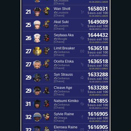
Louisoix
01.04.2023 à 16h29
[Chaos]
1658031
Wan Shott
21
Sous-sol 100
Louisoix
[Chaos]
01.04.2023 à 16h29
1649089
Akat Suki
25
Sous-sol 100
Louisoix
[Chaos]
08.08.2023 à 19h20
1644432
Seytaaa Aka
26
Sous-sol 100
Moogle
[Chaos]
23.10.2023 à 21h06
1636518
Limit Breaker
27
Sous-sol 100
Cerberus
[Chaos]
02.05.2023 à 03h52
1636518
Ocella Elska
27
Sous-sol 100
Cerberus
[Chaos]
02.05.2023 à 03h52
1633288
Syn Strauss
29
Sous-sol 100
Cerberus
[Chaos]
15.09.2024 à 11h28
1633288
Cleave Age
29
Sous-sol 100
Cerberus
[Chaos]
15.09.2024 à 11h28
1621855
Natsumi Kimiko
31
Sous-sol 100
Cerberus
[Chaos]
02.05.2024 à 17h34
1616905
Sylvie Raine
32
Sous-sol 100
Omega
[Chaos]
20.09.2023 à 19h18
1616905
Elensea Raine
32
Omega