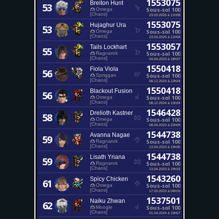
1553075
Breiton Hunt
53
Sous-sol 100
Omega
[Chaos]
23.03.2025 à 11h58
1553075
Hujaghur Ura
53
Sous-sol 100
Omega
[Chaos]
23.03.2025 à 11h58
1553057
Tails Lockhart
55
Sous-sol 100
Ragnarok
[Chaos]
04.04.2023 à 18h37
1550418
Fiola Viola
56
Sous-sol 100
Spriggan
[Chaos]
08.12.2024 à 13h34
1550418
Blackout Fusion
56
Sous-sol 100
Omega
[Chaos]
08.12.2024 à 13h34
1546428
Drelioth Kastner
58
Sous-sol 100
Omega
[Chaos]
08.04.2023 à 22h09
1544738
Avanna Nagae
59
Sous-sol 100
Ragnarok
[Chaos]
13.04.2023 à 19h35
1544738
Lisath Yriana
59
Sous-sol 100
Ragnarok
[Chaos]
13.04.2023 à 19h32
1543260
Spicy Chicken
61
Sous-sol 100
Omega
[Chaos]
17.03.2023 à 04h15
1537501
Naiku Zhwan
62
Sous-sol 100
Moogle
[Chaos]
01.04.2024 à 19h57