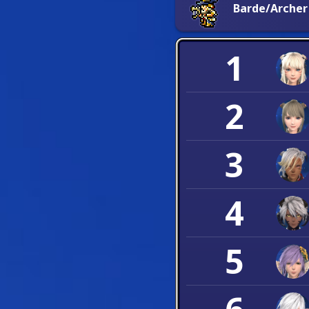
Barde/Archer
1
2
3
4
5