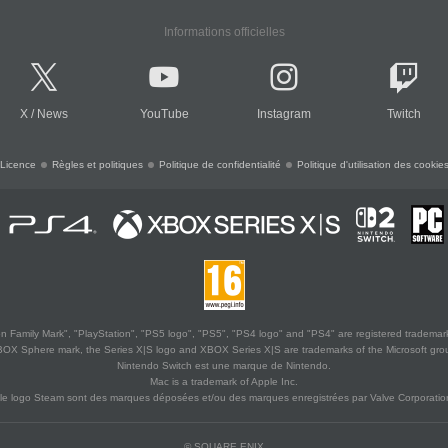
Informations officielles
X
/
News
YouTube
Instagram
Twitch
Licence
Règles et politiques
Politique de confidentialité
Politique d'utilisation des cookie
 Family Mark", "PlayStation", "PS5 logo", "PS5", "PS4 logo" and "PS4" are registered trademark
XBOX Sphere mark, the Series X|S logo and XBOX Series X|S are trademarks of the Microsoft gro
Nintendo Switch est une marque de Nintendo.
Mac is a trademark of Apple Inc.
le logo Steam sont des marques déposées et/ou des marques enregistrées par Valve Corporation
© SQUARE ENIX