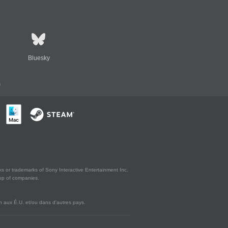
Bluesky
s
s or trademarks of Sony Interactive Entertainment Inc.
up of companies.
 aux É.U. et/ou dans d'autres pays.