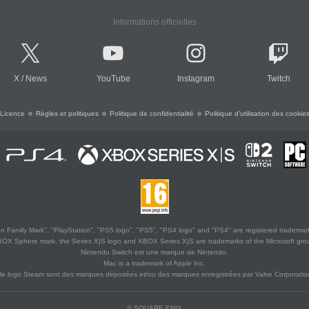
Informations officielles
X
/
News
YouTube
Instagram
Twitch
Licence
Règles et politiques
Politique de confidentialité
Politique d'utilisation des cookie
 Family Mark", "PlayStation", "PS5 logo", "PS5", "PS4 logo" and "PS4" are registered trademark
XBOX Sphere mark, the Series X|S logo and XBOX Series X|S are trademarks of the Microsoft gro
Nintendo Switch est une marque de Nintendo.
Mac is a trademark of Apple Inc.
le logo Steam sont des marques déposées et/ou des marques enregistrées par Valve Corporation
© SQUARE ENIX