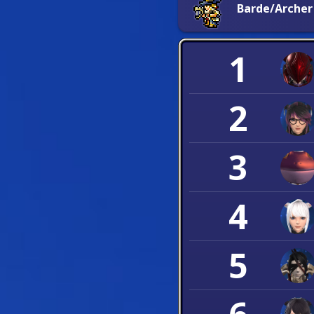
Barde/Archer
1
2
3
4
5