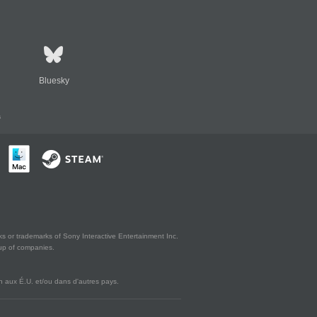
Bluesky
s
s or trademarks of Sony Interactive Entertainment Inc.
up of companies.
 aux É.U. et/ou dans d'autres pays.