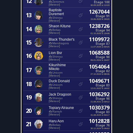
12
Étage 100
Zeromus
[Meteor]
30.09.2023 à 11h33
Baptiste
1267044
13
Duremert
Étage 91
Shinryu
15.06.2025 à 19h20
[Meteor]
1238726
Shaon Kitune
14
Étage 94
Belias
[Meteor]
01.10.2025 à 12h08
1109972
Black Thunder's
15
Étage 87
Mandragora
[Meteor]
11.07.2025 à 06h25
1068588
Lion Bsr
16
Étage 90
Shinryu
[Meteor]
05.01.2024 à 15h37
Kikurihime
1054064
17
Mikoto
Étage 82
Unicorn
27.10.2024 à 08h36
[Meteor]
1049671
Duck Donald
18
Étage 83
Unicorn
[Meteor]
12.01.2022 à 14h02
1036292
Jack Dragoon
19
Étage 90
Shinryu
[Meteor]
21.08.2021 à 03h12
1030379
Topiary Alraune
20
Étage 83
Ramuh
[Meteor]
31.08.2025 à 05h17
1012828
Haru Aon
21
Étage 76
Belias
[Meteor]
30.12.2024 à 04h53