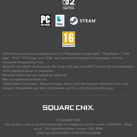
©2026 Sony Interactive Entertainment LLC."PlayStation Family Mark", "PlayStation", "PS5
logo", "PS5", "PS4 logo" and "PS4" are registered trademarks or trademarks of Sony
Interactive Entertainment Inc.
Microsoft, the XBOX Sphere mark, the Series X|S logo and XBOX Series X|S are trademarks
of the Microsoft group of companies.
Nintendo Switch est une marque de Nintendo.
Mac is a trademark of Apple Inc.
©2026 Valve Corporation. Steam et le logo Steam sont des marques déposées et/ou des
marques enregistrées par Valve Corporation aux É.U. et/ou dans d'autres pays.
© SQUARE ENIX
Square Enix Limited, société immatriculée en Angleterre sous le numéro 01804186 - Siège
social : 240 Blackfriars Road, London, SE1 8NW.
LOGO ILLUSTRATION:© YOSHITAKA AMANO