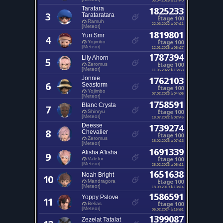
Taratara
1825233
3
Tarataratara
Étage 100
Ramuh
22.03.2022 à 07h11
[Meteor]
1819801
Yuri Smr
4
Étage 100
Yojimbo
[Meteor]
12.01.2025 à 06h27
1787394
Lily Ahorn
5
Étage 100
Zeromus
[Meteor]
11.05.2022 à 15h53
Jonnie
1762103
6
Seastorm
Étage 100
Yojimbo
07.02.2023 à 04h06
[Meteor]
1758591
Blanc Crysta
7
Étage 100
Shinryu
[Meteor]
18.07.2022 à 02h45
Deesse
1739274
8
Chevalier
Étage 100
Zeromus
18.02.2026 à 07h13
[Meteor]
1691339
Alisha A'lisha
9
Étage 100
Valefor
[Meteor]
25.02.2023 à 06h11
1651638
Noah Bright
10
Étage 100
Mandragora
[Meteor]
18.09.2019 à 13h14
1586591
Yoppy Pslove
11
Étage 100
Belias
[Meteor]
05.02.2024 à 15h51
1399087
Zezelat Tatalat