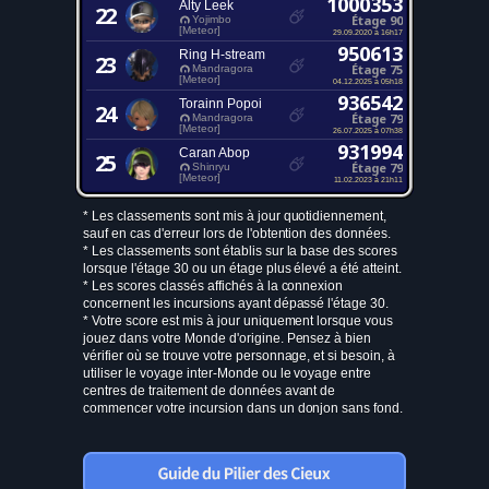
1000353
Alty Leek
22
Étage 90
Yojimbo
[Meteor]
29.09.2020 à 16h17
950613
Ring H-stream
23
Étage 75
Mandragora
[Meteor]
04.12.2025 à 05h18
936542
Torainn Popoi
24
Étage 79
Mandragora
[Meteor]
26.07.2025 à 07h38
931994
Caran Abop
25
Étage 79
Shinryu
[Meteor]
11.02.2023 à 21h11
* Les classements sont mis à jour quotidiennement,
sauf en cas d'erreur lors de l'obtention des données.
* Les classements sont établis sur la base des scores
lorsque l'étage 30 ou un étage plus élevé a été atteint.
* Les scores classés affichés à la connexion
concernent les incursions ayant dépassé l'étage 30.
* Votre score est mis à jour uniquement lorsque vous
jouez dans votre Monde d'origine. Pensez à bien
vérifier où se trouve votre personnage, et si besoin, à
utiliser le voyage inter-Monde ou le voyage entre
centres de traitement de données avant de
commencer votre incursion dans un donjon sans fond.