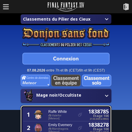
Classements du Pilier des Cieux
07.08.2026
entre 7h et 8h (CET)/8h et 9h (CEST)
Meteor
Mage noir/Occultiste
1838785
Raffe White
1
Étage 100
Valefor
[Meteor]
27.02.2023 à 09h41
1838278
Emily Evemery
2
Étage 100
Mandragora
[Meteor]
03.04.2025 à 17h40