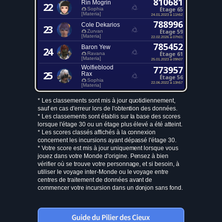
810681
Rin Mogrin
22
Étage 65
Sophia
[Materia]
24.01.2023 à 11h52
788996
Cole Dekarios
23
Étage 59
Zurvan
[Materia]
22.02.2026 à 07h01
785452
Baron Yew
24
Étage 61
Ravana
[Materia]
25.01.2023 à 09h07
Wolfieblood
773957
25
Rax
Étage 56
Sophia
22.06.2022 à 13h57
[Materia]
* Les classements sont mis à jour quotidiennement,
sauf en cas d'erreur lors de l'obtention des données.
* Les classements sont établis sur la base des scores
lorsque l'étage 30 ou un étage plus élevé a été atteint.
* Les scores classés affichés à la connexion
concernent les incursions ayant dépassé l'étage 30.
* Votre score est mis à jour uniquement lorsque vous
jouez dans votre Monde d'origine. Pensez à bien
vérifier où se trouve votre personnage, et si besoin, à
utiliser le voyage inter-Monde ou le voyage entre
centres de traitement de données avant de
commencer votre incursion dans un donjon sans fond.