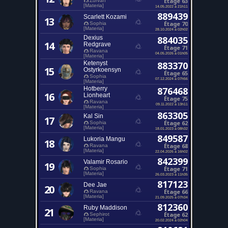
Étage 63
Zurvan
[Materia]
14.05.2022 à 21h11
889439
Scarlett Kozami
13
Étage 70
Sophia
[Materia]
28.10.2024 à 02h02
Dexius
884035
14
Redgrave
Étage 71
Ravana
04.05.2026 à 01h05
[Materia]
Ketenyst
883370
15
Ostyrkoensyn
Étage 65
Sophia
07.12.2024 à 07h56
[Materia]
Hotberry
876468
16
Lionheart
Étage 75
Ravana
09.11.2022 à 13h11
[Materia]
863305
Kal Sin
17
Étage 62
Sophia
[Materia]
18.01.2023 à 08h32
849587
Lukoria Mangu
18
Étage 68
Ravana
[Materia]
22.04.2026 à 16h02
842399
Valamir Rosario
19
Étage 71
Sophia
[Materia]
26.03.2023 à 11h35
817123
Dee Jae
20
Étage 66
Ravana
[Materia]
21.09.2025 à 07h34
812360
Ruby Maddison
21
Étage 62
Sephirot
[Materia]
20.02.2024 à 02h04