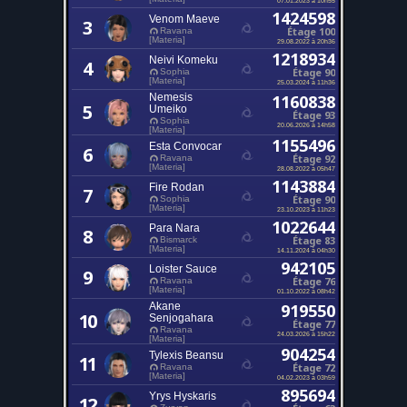
1424598
Venom Maeve
3
Étage 100
Ravana
[Materia]
29.08.2022 à 20h36
1218934
Neivi Komeku
4
Étage 90
Sophia
[Materia]
25.03.2024 à 11h36
Nemesis
1160838
5
Umeiko
Étage 93
Sophia
20.06.2026 à 14h58
[Materia]
1155496
Esta Convocar
6
Étage 92
Ravana
[Materia]
28.08.2022 à 05h47
1143884
Fire Rodan
7
Étage 90
Sophia
[Materia]
23.10.2023 à 11h23
1022644
Para Nara
8
Étage 83
Bismarck
[Materia]
14.11.2024 à 04h30
942105
Loister Sauce
9
Étage 76
Ravana
[Materia]
01.10.2022 à 08h42
Akane
919550
10
Senjogahara
Étage 77
Ravana
24.03.2026 à 15h22
[Materia]
904254
Tylexis Beansu
11
Étage 72
Ravana
[Materia]
04.02.2023 à 03h59
895694
Yrys Hyskaris
12