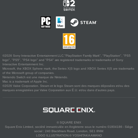
©2026 Sony Interactive Entertainment LLC."PlayStation Family Mark", "PlayStation", "PS5
logo", "PS5", "PS4 logo" and "PS4" are registered trademarks or trademarks of Sony
Interactive Entertainment Inc.
Microsoft, the XBOX Sphere mark, the Series X|S logo and XBOX Series X|S are trademarks
of the Microsoft group of companies.
Nintendo Switch est une marque de Nintendo.
Mac is a trademark of Apple Inc.
©2026 Valve Corporation. Steam et le logo Steam sont des marques déposées et/ou des
marques enregistrées par Valve Corporation aux É.U. et/ou dans d'autres pays.
© SQUARE ENIX
Square Enix Limited, société immatriculée en Angleterre sous le numéro 01804186 - Siège
social : 240 Blackfriars Road, London, SE1 8NW.
LOGO ILLUSTRATION:© YOSHITAKA AMANO