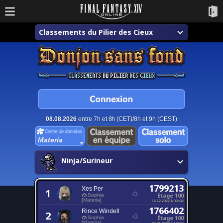
Classements du Pilier des Cieux
08.08.2026
entre 7h et 8h (CET)/8h et 9h (CEST)
Materia
Ninja/Surineur
1799213
Xes Per
1
Étage 100
Sophia
[Materia]
16.12.2022 à 06h02
1766402
Rince Windell
2
Étage 100
Sophia
[Materia]
07.01.2023 à 10h55