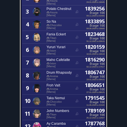
Asura
24.01.2025 à 16h45
[Mana]
1839256
Potato Chestnut
3
Étage 100
Asura
[Mana]
04.11.2024 à 01h55
1833895
So Na
4
Étage 100
Chocobo
[Mana]
04.05.2024 à 15h00
1823468
Fania Eckert
5
Étage 100
Titan
[Mana]
31.12.2021 à 03h15
1820159
Yururi Yurari
6
Étage 100
Ixion
[Mana]
10.01.2024 à 16h18
1816290
Maho Cafelatte
7
Étage 100
Ixion
[Mana]
02.12.2023 à 17h17
1806747
Drum Rhapsody
8
Étage 100
Anima
[Mana]
19.01.2023 à 05h15
1806651
Froh Valt
9
Étage 100
Anima
[Mana]
27.01.2024 à 08h25
1791545
Taka Nemui
10
Étage 100
Chocobo
[Mana]
11.05.2024 à 21h40
1789109
John Numbers
11
Étage 100
Titan
[Mana]
25.12.2021 à 12h07
1787768
Ay Caramba
12