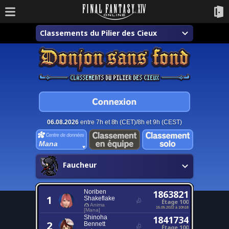
Classements du Pilier des Cieux
06.08.2026
entre 7h et 8h (CET)/8h et 9h (CEST)
Mana
Faucheur
Noriben
1863821
1
Shakeflake
Étage 100
Anima
15.05.2022 à 10h18
[Mana]
Shinoha
1841734
2
Bennett
Étage 100