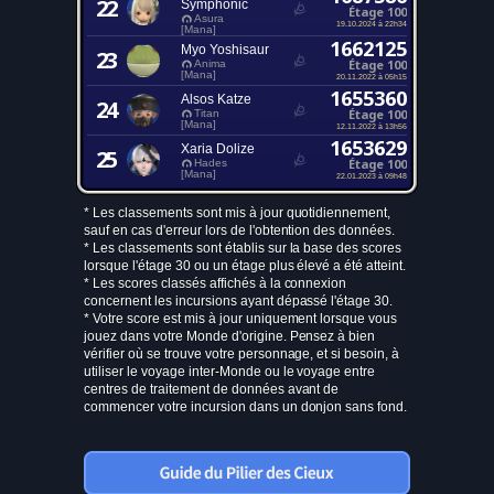
22
Symphonic
Étage 100
Asura
19.10.2024 à 22h34
[Mana]
1662125
Myo Yoshisaur
23
Étage 100
Anima
[Mana]
20.11.2022 à 05h15
1655360
Alsos Katze
24
Étage 100
Titan
[Mana]
12.11.2022 à 13h56
1653629
Xaria Dolize
25
Étage 100
Hades
[Mana]
22.01.2023 à 09h48
* Les classements sont mis à jour quotidiennement,
sauf en cas d'erreur lors de l'obtention des données.
* Les classements sont établis sur la base des scores
lorsque l'étage 30 ou un étage plus élevé a été atteint.
* Les scores classés affichés à la connexion
concernent les incursions ayant dépassé l'étage 30.
* Votre score est mis à jour uniquement lorsque vous
jouez dans votre Monde d'origine. Pensez à bien
vérifier où se trouve votre personnage, et si besoin, à
utiliser le voyage inter-Monde ou le voyage entre
centres de traitement de données avant de
commencer votre incursion dans un donjon sans fond.