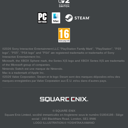
©2026 Sony Interactive Entertainment LLC."PlayStation Family Mark", "PlayStation", "PS5
logo", "PS5", "PS4 logo" and "PS4" are registered trademarks or trademarks of Sony
Interactive Entertainment Inc.
Microsoft, the XBOX Sphere mark, the Series X|S logo and XBOX Series X|S are trademarks
of the Microsoft group of companies.
Nintendo Switch est une marque de Nintendo.
Mac is a trademark of Apple Inc.
©2026 Valve Corporation. Steam et le logo Steam sont des marques déposées et/ou des
marques enregistrées par Valve Corporation aux É.U. et/ou dans d'autres pays.
© SQUARE ENIX
Square Enix Limited, société immatriculée en Angleterre sous le numéro 01804186 - Siège
social : 240 Blackfriars Road, London, SE1 8NW.
LOGO ILLUSTRATION:© YOSHITAKA AMANO