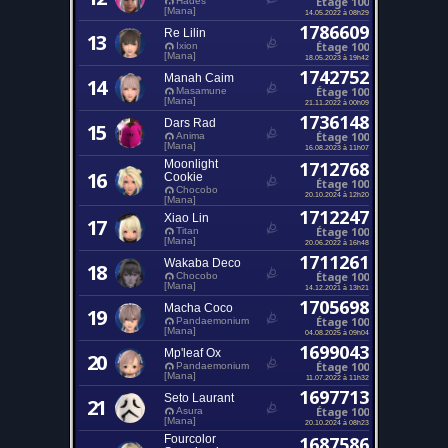
Étage 100
Hades
[Mana]
14.05.2022 à 08h29
1786609
Re Lilin
13
Étage 100
Ixion
[Mana]
18.05.2023 à 19h42
1742752
Manah Caim
14
Étage 100
Masamune
[Mana]
21.11.2022 à 00h09
1736148
Dars Rad
15
Étage 100
Anima
[Mana]
16.08.2023 à 11h07
Moonlight
1712768
16
Cookie
Étage 100
Chocobo
20.10.2024 à 12h20
[Mana]
1712247
Xiao Lin
17
Étage 100
Titan
[Mana]
20.06.2022 à 16h48
1711261
Wakaba Deco
18
Étage 100
Chocobo
[Mana]
14.12.2021 à 13h21
1705698
Macha Coco
19
Étage 100
Pandaemonium
[Mana]
04.08.2025 à 09h04
1699043
Mp'leaf Ox
20
Étage 100
Pandaemonium
[Mana]
11.07.2022 à 11h32
1697713
Seto Laurant
21
Étage 100
Asura
[Mana]
20.10.2024 à 08h23
Fourcolor
1687586