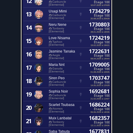
12
Étage 100
Carbuncle
[Elemental]
10.07.2022 à 07h09
1734279
Usagi Mimi
13
Étage 100
Carbuncle
[Elemental]
20.08.2019 à 20h39
1730803
Neru Nene
14
Étage 100
Tonberry
[Elemental]
28.01.2023 à 13h45
1724219
Love Nisama
15
Étage 100
Typhon
[Elemental]
19.02.2022 à 19h31
1722631
Jasmine Tanaka
16
Étage 100
Aegis
[Elemental]
08.04.2024 à 14h44
1709005
Maria Nnt
17
Étage 100
Garuda
[Elemental]
01.08.2020 à 10h05
1703747
Siren Peo
18
Étage 100
Carbuncle
[Elemental]
14.05.2023 à 12h28
1692681
Sophia Noir
19
Étage 100
Carbuncle
[Elemental]
21.02.2025 à 11h07
1686224
Scarlet Tsubasa
20
Étage 100
Atomos
[Elemental]
06.06.2024 à 14h36
1682357
Muix Lanbatal
21
Étage 100
Tonberry
[Elemental]
13.11.2022 à 13h36
1677831
Saba Tatsuta