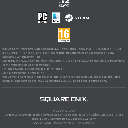
©2026 Sony Interactive Entertainment LLC."PlayStation Family Mark", "PlayStation", "PS5
logo", "PS5", "PS4 logo" and "PS4" are registered trademarks or trademarks of Sony
Interactive Entertainment Inc.
Microsoft, the XBOX Sphere mark, the Series X|S logo and XBOX Series X|S are trademarks
of the Microsoft group of companies.
Nintendo Switch est une marque de Nintendo.
Mac is a trademark of Apple Inc.
©2026 Valve Corporation. Steam et le logo Steam sont des marques déposées et/ou des
marques enregistrées par Valve Corporation aux É.U. et/ou dans d'autres pays.
© SQUARE ENIX
Square Enix Limited, société immatriculée en Angleterre sous le numéro 01804186 - Siège
social : 240 Blackfriars Road, London, SE1 8NW.
LOGO ILLUSTRATION:© YOSHITAKA AMANO