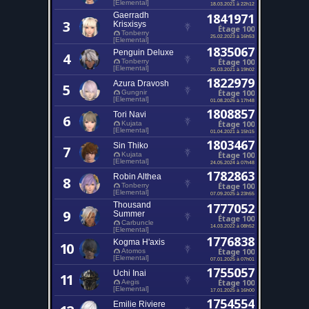
[Elemental]
18.03.2021 à 22h12
Gaerradh
1841971
3
Krisxisys
Étage 100
Tonberry
25.02.2023 à 16h53
[Elemental]
1835067
Penguin Deluxe
4
Étage 100
Tonberry
[Elemental]
25.03.2021 à 19h02
1822979
Azura Dravosh
5
Étage 100
Gungnir
[Elemental]
01.08.2026 à 17h48
1808857
Tori Navi
6
Étage 100
Kujata
[Elemental]
01.04.2021 à 15h15
1803467
Sin Thiko
7
Étage 100
Kujata
[Elemental]
24.05.2024 à 07h48
1782863
Robin Althea
8
Étage 100
Tonberry
[Elemental]
07.09.2025 à 23h55
Thousand
1777052
9
Summer
Étage 100
Carbuncle
14.03.2022 à 08h52
[Elemental]
1776838
Kogma H'axis
10
Étage 100
Atomos
[Elemental]
07.01.2025 à 07h01
1755057
Uchi Inai
11
Étage 100
Aegis
[Elemental]
17.01.2025 à 16h00
1754554
Emilie Riviere