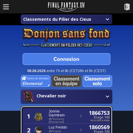
Classements du Pilier des Cieux
08.08.2026
entre 7h et 8h (CET)/8h et 9h (CEST)
Elemental
Chevalier noir
Jonnie
1866753
1
Garmtrain
Étage 100
Tonberry
09.12.2023 à 22h54
[Elemental]
1860569
Luz Freddo
2
Étage 100
Kujata