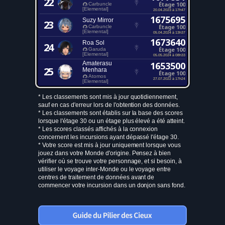
22
Étage 100
Carbuncle
[Elemental]
20.04.2023 à 17h47
1675695
Suzy Mirror
23
Étage 100
Carbuncle
[Elemental]
05.04.2024 à 13h37
1673640
Roa Sol
24
Étage 100
Garuda
[Elemental]
05.05.2024 à 08h33
Amaterasu
1653500
25
Menhara
Étage 100
Atomos
27.07.2022 à 17h24
[Elemental]
* Les classements sont mis à jour quotidiennement,
sauf en cas d'erreur lors de l'obtention des données.
* Les classements sont établis sur la base des scores
lorsque l'étage 30 ou un étage plus élevé a été atteint.
* Les scores classés affichés à la connexion
concernent les incursions ayant dépassé l'étage 30.
* Votre score est mis à jour uniquement lorsque vous
jouez dans votre Monde d'origine. Pensez à bien
vérifier où se trouve votre personnage, et si besoin, à
utiliser le voyage inter-Monde ou le voyage entre
centres de traitement de données avant de
commencer votre incursion dans un donjon sans fond.