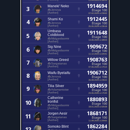
1914694
Maneki' Neko
3
Étage 100
Jenova
[Aether]
07.02.2024 à 23h52
1912445
Shami Ko
4
Étage 100
Jenova
[Aether]
25.05.2024 à 23h18
Umbasa
1911648
5
Coldblood
Étage 100
Midgardsormr
13.06.2024 à 18h03
[Aether]
1909672
Sig Nine
6
Étage 100
Midgardsormr
[Aether]
11.12.2023 à 22h41
1908763
Willow Greed
7
Étage 100
Sargatanas
[Aether]
07.06.2025 à 17h14
1906712
Waifu Byelaifu
8
Étage 100
Jenova
[Aether]
26.08.2023 à 23h22
1894959
Tilia Silver
9
Étage 100
Adamantoise
[Aether]
24.06.2026 à 17h49
Catherine
1880893
10
Ironfist
Étage 100
Midgardsormr
18.01.2023 à 02h28
[Aether]
1868171
Jorgen Aesir
11
Étage 100
Sargatanas
[Aether]
11.08.2025 à 20h55
1862284
Somoko Blint
12