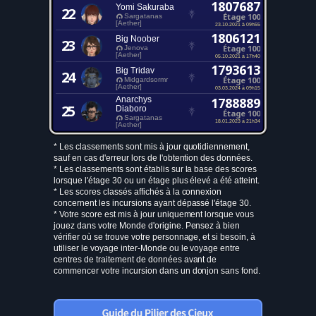
1807687
Yomi Sakuraba
22
Étage 100
Sargatanas
[Aether]
23.10.2021 à 09h55
1806121
Big Noober
23
Étage 100
Jenova
[Aether]
05.10.2021 à 17h40
1793613
Big Tridav
24
Étage 100
Midgardsormr
[Aether]
03.03.2024 à 09h15
Anarchys
1788889
25
Diaboro
Étage 100
Sargatanas
18.01.2023 à 21h34
[Aether]
* Les classements sont mis à jour quotidiennement,
sauf en cas d'erreur lors de l'obtention des données.
* Les classements sont établis sur la base des scores
lorsque l'étage 30 ou un étage plus élevé a été atteint.
* Les scores classés affichés à la connexion
concernent les incursions ayant dépassé l'étage 30.
* Votre score est mis à jour uniquement lorsque vous
jouez dans votre Monde d'origine. Pensez à bien
vérifier où se trouve votre personnage, et si besoin, à
utiliser le voyage inter-Monde ou le voyage entre
centres de traitement de données avant de
commencer votre incursion dans un donjon sans fond.