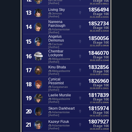
Étage 100
Cactuar
[Aether]
25.10.2023 à 05h11
1856494
Living Sky
13
Étage 100
Jenova
[Aether]
21.01.2025 à 01h31
Nareena
1852734
14
Fairclough
Étage 100
Adamantoise
26.12.2022 à 21h16
[Aether]
Angelus
1850056
15
Demonus
Étage 100
Cactuar
22.01.2024 à 09h38
[Aether]
Chembar
1846070
16
Lockyore
Étage 100
Midgardsormr
20.02.2023 à 11h48
[Aether]
1832856
Kinu Bhata
17
Étage 100
Midgardsormr
[Aether]
13.03.2024 à 03h50
Cynical
1826960
18
Pessimist
Étage 100
Sargatanas
22.09.2024 à 15h31
[Aether]
1817839
Laelie Murslie
19
Étage 100
Midgardsormr
[Aether]
17.09.2023 à 20h06
1815974
Skorn Darkheart
20
Étage 100
Adamantoise
[Aether]
04.01.2022 à 12h51
1807927
Kazeyr Fizuk
21
Étage 100
Adamantoise
[Aether]
24.03.2024 à 23h08