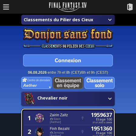
Classements du Pilier des Cieux
06.08.2026
entre 7h et 8h (CET)/8h et 9h (CEST)
Aether
Chevalier noir
1959637
Zairin Zaltz
1
Étage 100
Siren
[Aether]
27.07.2022 à 16h58
1951360
Finh Bezahl
2
Étage 100
Jenova
[Aether]
21.04.2023 à 18h15