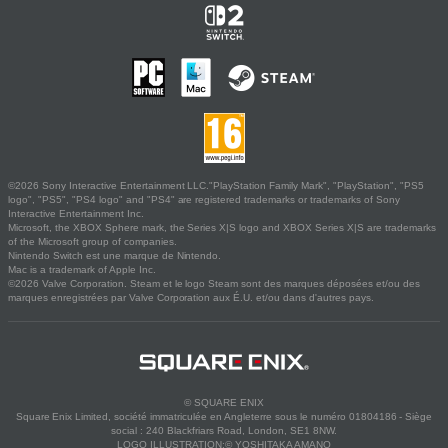
©2026 Sony Interactive Entertainment LLC."PlayStation Family Mark", "PlayStation", "PS5
logo", "PS5", "PS4 logo" and "PS4" are registered trademarks or trademarks of Sony
Interactive Entertainment Inc.
Microsoft, the XBOX Sphere mark, the Series X|S logo and XBOX Series X|S are trademarks
of the Microsoft group of companies.
Nintendo Switch est une marque de Nintendo.
Mac is a trademark of Apple Inc.
©2026 Valve Corporation. Steam et le logo Steam sont des marques déposées et/ou des
marques enregistrées par Valve Corporation aux É.U. et/ou dans d'autres pays.
© SQUARE ENIX
Square Enix Limited, société immatriculée en Angleterre sous le numéro 01804186 - Siège
social : 240 Blackfriars Road, London, SE1 8NW.
LOGO ILLUSTRATION:© YOSHITAKA AMANO