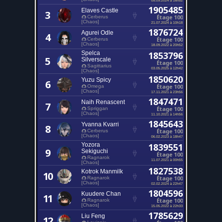
1905485
Elaves Castle
3
Étage 100
Cerberus
[Chaos]
21.07.2024 à 10h18
1876724
Agurei Odle
4
Étage 100
Cerberus
[Chaos]
18.09.2022 à 20h52
Spelca
1853796
5
Silverscale
Étage 100
Sagittarius
03.05.2025 à 12h42
[Chaos]
1850620
Yuzu Spicy
6
Étage 100
Omega
[Chaos]
17.11.2021 à 23h56
1847471
Naih Renascent
7
Étage 100
Spriggan
[Chaos]
11.10.2021 à 14h56
1845643
Yvanna Kvarri
8
Étage 100
Cerberus
[Chaos]
06.02.2023 à 18h47
Yozora
1839551
9
Sekiguchi
Étage 100
Ragnarok
11.07.2021 à 00h55
[Chaos]
1827538
Kotrok Manmilk
10
Étage 100
Ragnarok
[Chaos]
02.02.2024 à 22h47
1804596
Kuudere Chan
11
Étage 100
Ragnarok
[Chaos]
15.05.2022 à 22h33
1785629
Liu Feng
12