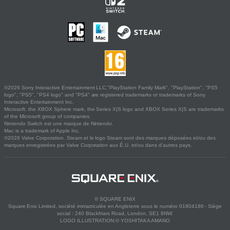
©2026 Sony Interactive Entertainment LLC."PlayStation Family Mark", "PlayStation", "PS5
logo", "PS5", "PS4 logo" and "PS4" are registered trademarks or trademarks of Sony
Interactive Entertainment Inc.
Microsoft, the XBOX Sphere mark, the Series X|S logo and XBOX Series X|S are trademarks
of the Microsoft group of companies.
Nintendo Switch est une marque de Nintendo.
Mac is a trademark of Apple Inc.
©2026 Valve Corporation. Steam et le logo Steam sont des marques déposées et/ou des
marques enregistrées par Valve Corporation aux É.U. et/ou dans d'autres pays.
© SQUARE ENIX
Square Enix Limited, société immatriculée en Angleterre sous le numéro 01804186 - Siège
social : 240 Blackfriars Road, London, SE1 8NW.
LOGO ILLUSTRATION:© YOSHITAKA AMANO