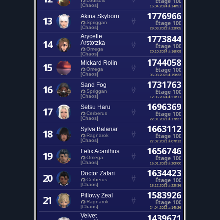
Étage 100
Louisoix
[Chaos]
15.04.2024 à 14h51
1776966
Akina Skyborn
13
Étage 100
Spriggan
[Chaos]
29.03.2022 à 22h05
Arycelle
1773844
14
Arstotzka
Étage 100
Omega
20.10.2024 à 16h08
[Chaos]
1744058
Mickard Rolin
15
Étage 100
Omega
[Chaos]
06.03.2023 à 19h33
1731763
Sand Fog
16
Étage 100
Spriggan
[Chaos]
12.06.2024 à 21h11
1696369
Setsu Haru
17
Étage 100
Cerberus
[Chaos]
22.01.2021 à 17h37
1663112
Sylva Balanar
18
Étage 100
Ragnarok
[Chaos]
27.07.2021 à 07h13
1656746
Felix Acanthus
19
Étage 100
Omega
[Chaos]
16.01.2023 à 20h00
1634423
Doctor Zafari
20
Étage 100
Cerberus
[Chaos]
18.12.2023 à 22h36
1583926
Pillowy Zeal
21
Étage 100
Ragnarok
[Chaos]
24.04.2022 à 14h26
Velvet
1439671