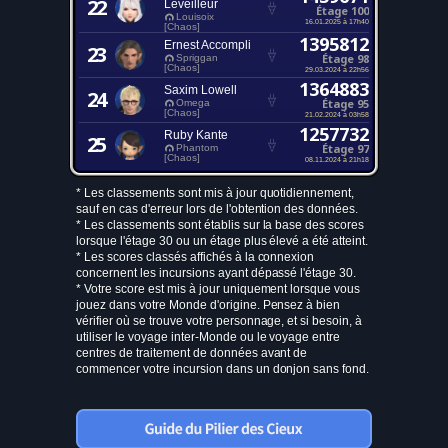
22
Leveilleur
Étage 100
Louisoix
16.01.2025 à 17h40
[Chaos]
1395812
Ernest Accompli
23
Étage 98
Spriggan
[Chaos]
29.03.2024 à 22h56
1364883
Saxim Lowell
24
Étage 95
Omega
[Chaos]
21.02.2024 à 03h58
1257732
Ruby Kante
25
Étage 97
Phantom
[Chaos]
08.11.2024 à 21h18
* Les classements sont mis à jour quotidiennement,
sauf en cas d'erreur lors de l'obtention des données.
* Les classements sont établis sur la base des scores
lorsque l'étage 30 ou un étage plus élevé a été atteint.
* Les scores classés affichés à la connexion
concernent les incursions ayant dépassé l'étage 30.
* Votre score est mis à jour uniquement lorsque vous
jouez dans votre Monde d'origine. Pensez à bien
vérifier où se trouve votre personnage, et si besoin, à
utiliser le voyage inter-Monde ou le voyage entre
centres de traitement de données avant de
commencer votre incursion dans un donjon sans fond.