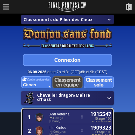
Classements du Pilier des Cieux
06.08.2026
entre 7h et 8h (CET)/8h et 9h (CEST)
Chaos
Chevalier dragon/Maître
d'hast
1915547
Ahri Aeterna
1
Étage 100
Omega
[Chaos]
31.05.2026 à 14h36
1909323
Lin Kreiss
2
Étage 100
Cerberus
[Chaos]
05.09.2024 à 16h52