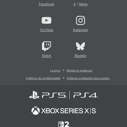
/
Facebook
X
News
YouTube
Instagram
Twitch
Bluesky
Licence
Règles et politiques
Politique de confidentialité
Politique d'utilisation des cookies