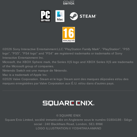
©2026 Sony Interactive Entertainment LLC."PlayStation Family Mark", "PlayStation", "PS5
logo", "PS5", "PS4 logo" and "PS4" are registered trademarks or trademarks of Sony
Interactive Entertainment Inc.
Microsoft, the XBOX Sphere mark, the Series X|S logo and XBOX Series X|S are trademarks
of the Microsoft group of companies.
Nintendo Switch est une marque de Nintendo.
Mac is a trademark of Apple Inc.
©2026 Valve Corporation. Steam et le logo Steam sont des marques déposées et/ou des
marques enregistrées par Valve Corporation aux É.U. et/ou dans d'autres pays.
© SQUARE ENIX
Square Enix Limited, société immatriculée en Angleterre sous le numéro 01804186 - Siège
social : 240 Blackfriars Road, London, SE1 8NW.
LOGO ILLUSTRATION:© YOSHITAKA AMANO