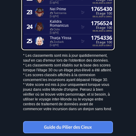
[Light]
04.06.2023 à 23h37
1765430
Nei Prime
23
Étage 100
Twintania
[Light]
08.01.2024 à 16h51
Kalidra
1756524
24
Romanicus
Étage 100
Odin
08.06.2023 à 18h56
[Light]
1754336
Tharja Ylissa
25
Étage 100
Zodiark
[Light]
03.02.2024 à 03h17
* Les classements sont mis à jour quotidiennement,
sauf en cas d'erreur lors de l'obtention des données.
* Les classements sont établis sur la base des scores
lorsque l'étage 30 ou un étage plus élevé a été atteint.
* Les scores classés affichés à la connexion
concernent les incursions ayant dépassé l'étage 30.
* Votre score est mis à jour uniquement lorsque vous
jouez dans votre Monde d'origine. Pensez à bien
vérifier où se trouve votre personnage, et si besoin, à
utiliser le voyage inter-Monde ou le voyage entre
centres de traitement de données avant de
commencer votre incursion dans un donjon sans fond.