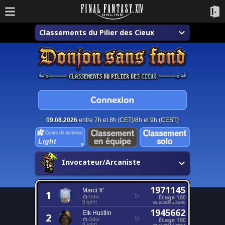
Classements du Pilier des Cieux
09.08.2026
entre 7h et 8h (CET)/8h et 9h (CEST)
Light
Invocateur/Arcaniste
1971145
Marci X'
1
Étage 100
Odin
[Light]
06.10.2025 à 21h50
1945662
Elk Hustlin
2
Étage 100
Odin
[Light]
08.11.2024 à 18h57