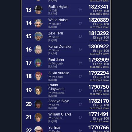
[Light]
28.07.2022 à 10h31
1823341
Raiku Hgiart
13
Étage 100
Odin
[Light]
06.01.2023 à 23h58
1820889
White Noise'
14
Étage 100
Raiden
[Light]
17.03.2024 à 16h02
1813292
Zexi Teru
15
Étage 100
Shiva
[Light]
07.07.2026 à 12h01
1800922
Kenai Denaka
16
Étage 100
Shiva
[Light]
12.01.2025 à 21h00
1798909
Red John
17
Étage 100
Phoenix
[Light]
24.12.2021 à 15h35
1792294
Alixia Aurelie
18
Étage 100
Phoenix
[Light]
25.06.2024 à 22h00
Ranni
1790750
19
Clayworth
Étage 100
Twintania
21.12.2022 à 14h39
[Light]
1782170
Aosaya Skye
20
Étage 100
Shiva
[Light]
02.08.2020 à 13h09
1771491
William Clarke
21
Étage 100
Zodiark
[Light]
30.04.2024 à 15h04
1770766
Yui Inai
22
Étage 100
Raiden