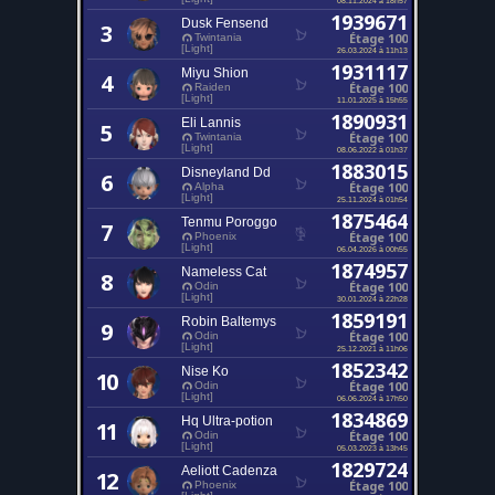
1939671
Dusk Fensend
3
Étage 100
Twintania
[Light]
26.03.2024 à 11h13
1931117
Miyu Shion
4
Étage 100
Raiden
[Light]
11.01.2025 à 15h55
1890931
Eli Lannis
5
Étage 100
Twintania
[Light]
08.06.2022 à 01h37
1883015
Disneyland Dd
6
Étage 100
Alpha
[Light]
25.11.2024 à 01h54
1875464
Tenmu Poroggo
7
Étage 100
Phoenix
[Light]
06.04.2026 à 00h55
1874957
Nameless Cat
8
Étage 100
Odin
[Light]
30.01.2024 à 22h28
1859191
Robin Baltemys
9
Étage 100
Odin
[Light]
25.12.2021 à 11h06
1852342
Nise Ko
10
Étage 100
Odin
[Light]
06.06.2024 à 17h50
1834869
Hq Ultra-potion
11
Étage 100
Odin
[Light]
05.03.2023 à 13h45
1829724
Aeliott Cadenza
12
Étage 100
Phoenix