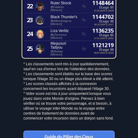
1148464
Ruler Shock
22
Étage 91
Valefor
[Meteor]
21.05.2024 à 12h25
1144702
Black Thunder's
23
Étage 90
Mandragora
[Meteor]
06.11.2024 à 11h17
1136235
Liza Verlitz
24
Étage 85
Zeromus
[Meteor]
17.01.2020 à 13h52
Megusuri
1121219
25
Taityou
Étage 88
Belias
29.07.2020 à 12h04
[Meteor]
* Les classements sont mis à jour quotidiennement,
sauf en cas d'erreur lors de l'obtention des données.
* Les classements sont établis sur la base des scores
lorsque l'étage 30 ou un étage plus élevé a été atteint.
* Les scores classés affichés à la connexion
concernent les incursions ayant dépassé l'étage 30.
* Votre score est mis à jour uniquement lorsque vous
jouez dans votre Monde d'origine. Pensez à bien
vérifier où se trouve votre personnage, et si besoin, à
utiliser le voyage inter-Monde ou le voyage entre
centres de traitement de données avant de
commencer votre incursion dans un donjon sans fond.