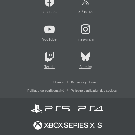
/
Facebook
X
News
YouTube
Instagram
Twitch
Bluesky
Licence
Règles et politiques
Politique de confidentialité
Politique d'utilisation des cookies