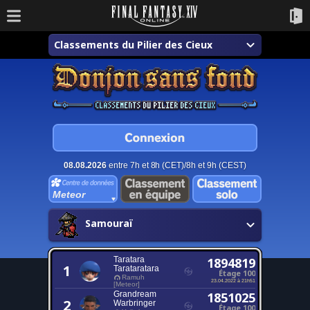
Classements du Pilier des Cieux
08.08.2026
entre 7h et 8h (CET)/8h et 9h (CEST)
Meteor
Samouraï
Taratara
1894819
1
Tarataratara
Étage 100
Ramuh
23.04.2022 à 21h51
[Meteor]
Grandream
1851025
2
Warbringer
Étage 100