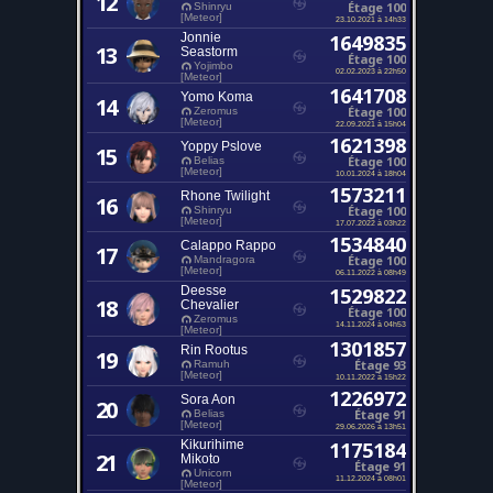
12
Étage 100
Shinryu
[Meteor]
23.10.2021 à 14h33
Jonnie
1649835
13
Seastorm
Étage 100
Yojimbo
02.02.2023 à 22h50
[Meteor]
1641708
Yomo Koma
14
Étage 100
Zeromus
[Meteor]
22.09.2021 à 15h04
1621398
Yoppy Pslove
15
Étage 100
Belias
[Meteor]
10.01.2024 à 18h04
1573211
Rhone Twilight
16
Étage 100
Shinryu
[Meteor]
17.07.2022 à 03h22
1534840
Calappo Rappo
17
Étage 100
Mandragora
[Meteor]
06.11.2022 à 08h49
Deesse
1529822
18
Chevalier
Étage 100
Zeromus
14.11.2024 à 04h53
[Meteor]
1301857
Rin Rootus
19
Étage 93
Ramuh
[Meteor]
10.11.2022 à 15h22
1226972
Sora Aon
20
Étage 91
Belias
[Meteor]
29.06.2026 à 13h51
Kikurihime
1175184
21
Mikoto
Étage 91
Unicorn
11.12.2024 à 08h01
[Meteor]