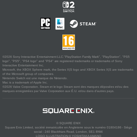
©2026 Sony Interactive Entertainment LLC."PlayStation Family Mark", "PlayStation", "PS5
logo", "PS5", "PS4 logo" and "PS4" are registered trademarks or trademarks of Sony
Interactive Entertainment Inc.
Microsoft, the XBOX Sphere mark, the Series X|S logo and XBOX Series X|S are trademarks
of the Microsoft group of companies.
Nintendo Switch est une marque de Nintendo.
Mac is a trademark of Apple Inc.
©2026 Valve Corporation. Steam et le logo Steam sont des marques déposées et/ou des
marques enregistrées par Valve Corporation aux É.U. et/ou dans d'autres pays.
© SQUARE ENIX
Square Enix Limited, société immatriculée en Angleterre sous le numéro 01804186 - Siège
social : 240 Blackfriars Road, London, SE1 8NW.
LOGO ILLUSTRATION:© YOSHITAKA AMANO