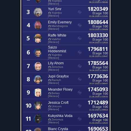
Yojimbo
06.10.2025 à 06h46
[Meteor]
1820349
Yuri Smr
3
Étage 100
Yojimbo
[Meteor]
01.06.2026 à 11h45
1808644
Emily Evemery
4
Étage 100
Mandragora
[Meteor]
19.03.2025 à 05h08
1803330
Raffe White
5
Étage 100
Valefor
[Meteor]
03.04.2022 à 12h16
Saizo
1796811
6
Hiddenmist
Étage 100
Yojimbo
31.05.2024 à 10h47
[Meteor]
1785564
Lily Ahorn
7
Étage 100
Zeromus
[Meteor]
16.06.2021 à 16h23
1773636
Jupii Grayfox
8
Étage 100
Ramuh
[Meteor]
24.07.2022 à 06h47
1745093
Meander Flowy
9
Étage 100
Belias
[Meteor]
21.06.2026 à 03h33
1712489
Jessica Croft
10
Étage 100
Unicorn
[Meteor]
21.02.2024 à 09h53
1697634
Kukyshka Voda
11
Étage 100
Zeromus
[Meteor]
21.03.2024 à 12h22
1690653
Blanc Crysta