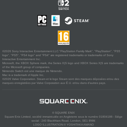
©2026 Sony Interactive Entertainment LLC."PlayStation Family Mark", "PlayStation", "PS5
logo", "PS5", "PS4 logo" and "PS4" are registered trademarks or trademarks of Sony
Interactive Entertainment Inc.
Microsoft, the XBOX Sphere mark, the Series X|S logo and XBOX Series X|S are trademarks
of the Microsoft group of companies.
Nintendo Switch est une marque de Nintendo.
Mac is a trademark of Apple Inc.
©2026 Valve Corporation. Steam et le logo Steam sont des marques déposées et/ou des
marques enregistrées par Valve Corporation aux É.U. et/ou dans d'autres pays.
© SQUARE ENIX
Square Enix Limited, société immatriculée en Angleterre sous le numéro 01804186 - Siège
social : 240 Blackfriars Road, London, SE1 8NW.
LOGO ILLUSTRATION:© YOSHITAKA AMANO