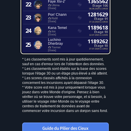
1365562
Faye Xiv-z'
22
Étage 100
Ultima
[Gaia]
06.06.2024 à 14h33
1281629
Pon' Chann
23
Étage 91
Ridill
[Gaia]
27.10.2023 à 13h32
1189618
Kana Temel
24
Étage 93
Ifrit
[Gaia]
12.07.2021 à 11h05
Luchino
1189262
25
Dherbray
Étage 93
Tiamat
27.07.2020 à 13h52
[Gaia]
* Les classements sont mis à jour quotidiennement,
sauf en cas d'erreur lors de l'obtention des données.
* Les classements sont établis sur la base des scores
lorsque l'étage 30 ou un étage plus élevé a été atteint.
* Les scores classés affichés à la connexion
concernent les incursions ayant dépassé l'étage 30.
* Votre score est mis à jour uniquement lorsque vous
jouez dans votre Monde d'origine. Pensez à bien
vérifier où se trouve votre personnage, et si besoin, à
utiliser le voyage inter-Monde ou le voyage entre
centres de traitement de données avant de
commencer votre incursion dans un donjon sans fond.