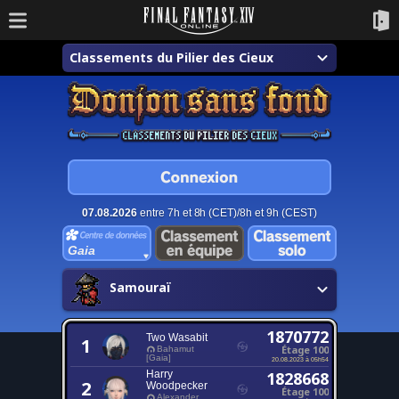
Classements du Pilier des Cieux
07.08.2026
entre 7h et 8h (CET)/8h et 9h (CEST)
Gaia
Samouraï
1870772
Two Wasabit
1
Étage 100
Bahamut
[Gaia]
20.08.2023 à 05h54
Harry
1828668
2
Woodpecker
Étage 100
Alexander