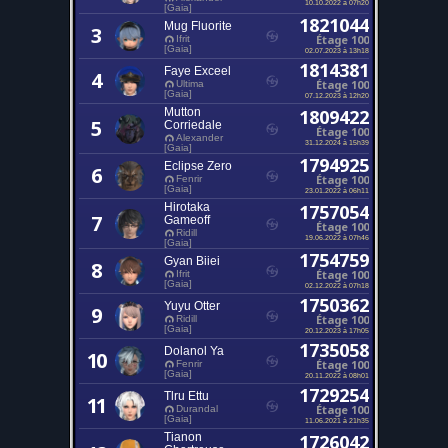
10.10.2022 à 07h20
[Gaia]
1821044
Mug Fluorite
3
Étage 100
Ifrit
[Gaia]
02.07.2023 à 13h18
1814381
Faye Exceel
4
Étage 100
Ultima
[Gaia]
07.12.2023 à 12h20
Mutton
1809422
5
Corriedale
Étage 100
Alexander
31.12.2024 à 15h39
[Gaia]
1794925
Eclipse Zero
6
Étage 100
Fenrir
[Gaia]
23.01.2022 à 06h11
Hirotaka
1757054
7
Gameoff
Étage 100
Ridill
19.06.2022 à 07h46
[Gaia]
1754759
Gyan Biiei
8
Étage 100
Ifrit
[Gaia]
02.12.2022 à 07h18
1750362
Yuyu Otter
9
Étage 100
Ridill
[Gaia]
20.12.2023 à 17h05
1735058
Dolanol Ya
10
Étage 100
Fenrir
[Gaia]
20.11.2022 à 08h01
1729254
Tlru Ettu
11
Étage 100
Durandal
[Gaia]
11.06.2021 à 21h35
Tianon
1726042