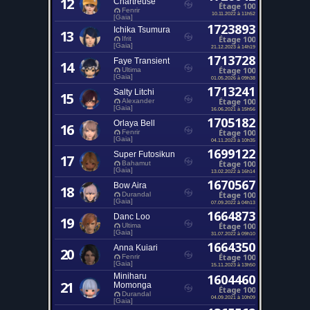
12
Chartreuse
Étage 100
Fenrir
10.11.2022 à 11h52
[Gaia]
1723893
Ichika Tsumura
13
Étage 100
Ifrit
[Gaia]
21.12.2023 à 14h19
1713728
Faye Transient
14
Étage 100
Ultima
[Gaia]
01.05.2026 à 09h38
1713241
Salty Litchi
15
Étage 100
Alexander
[Gaia]
16.06.2021 à 15h56
1705182
Orlaya Bell
16
Étage 100
Fenrir
[Gaia]
04.11.2023 à 10h35
1699122
Super Futosikun
17
Étage 100
Bahamut
[Gaia]
13.02.2022 à 16h14
1670567
Bow Aira
18
Étage 100
Durandal
[Gaia]
07.09.2022 à 04h13
1664873
Danc Loo
19
Étage 100
Ultima
[Gaia]
31.07.2022 à 09h10
1664350
Anna Kuiari
20
Étage 100
Fenrir
[Gaia]
15.11.2023 à 13h50
Miniharu
1604460
21
Momonga
Étage 100
Durandal
04.09.2021 à 10h09
[Gaia]