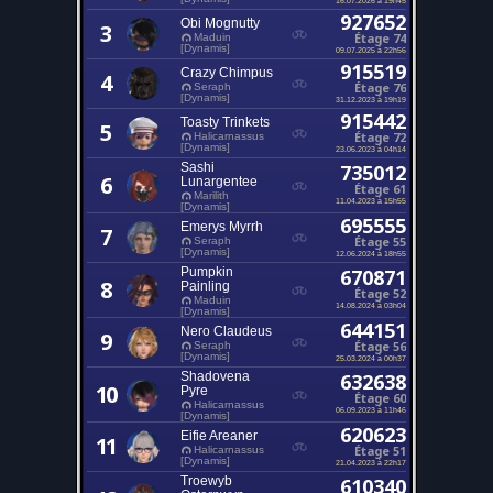
927652
Obi Mognutty
3
Étage 74
Maduin
[Dynamis]
09.07.2025 à 22h56
915519
Crazy Chimpus
4
Étage 76
Seraph
[Dynamis]
31.12.2023 à 19h19
915442
Toasty Trinkets
5
Étage 72
Halicarnassus
[Dynamis]
23.06.2023 à 04h14
Sashi
735012
6
Lunargentee
Étage 61
Marilith
11.04.2023 à 15h55
[Dynamis]
695555
Emerys Myrrh
7
Étage 55
Seraph
[Dynamis]
12.06.2024 à 18h55
Pumpkin
670871
8
Painling
Étage 52
Maduin
14.08.2024 à 03h04
[Dynamis]
644151
Nero Claudeus
9
Étage 56
Seraph
[Dynamis]
25.03.2024 à 00h37
Shadovena
632638
10
Pyre
Étage 60
Halicarnassus
06.09.2023 à 11h46
[Dynamis]
620623
Eifie Areaner
11
Étage 51
Halicarnassus
[Dynamis]
21.04.2023 à 22h17
Troewyb
610340