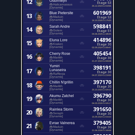
12
Ostornwyn
Étage 53
Halicarnassus
26.12.2023 à 01h56
[Dynamis]
601969
Blue Pietersite
13
Étage 53
Maduin
[Dynamis]
16.10.2025 à 17h25
598841
Sarah Andre
14
Étage 51
Golem
[Dynamis]
04.06.2025 à 18h25
414896
Eluna Lore
15
Étage 30
Kraken
[Dynamis]
02.09.2024 à 00h47
405454
Cherry Rose
16
Étage 30
Marilith
[Dynamis]
21.07.2024 à 00h08
Yumiri
398191
17
Lunaseira
Étage 30
Rafflesia
04.07.2024 à 21h59
[Dynamis]
397170
Chillin N'grillin
18
Étage 30
Marilith
[Dynamis]
25.10.2023 à 02h10
396790
Akumu Zatchel
19
Étage 30
Marilith
[Dynamis]
04.03.2026 à 02h17
391650
Rainlea Storm
20
Étage 30
Seraph
[Dynamis]
15.09.2024 à 01h23
379405
Evrae Valnerea
21
Étage 30
Maduin
[Dynamis]
21.06.2026 à 16h58