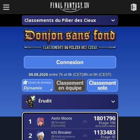
Classements du Pilier des Cieux
08.08.2026
entre 7h et 8h (CET)/8h et 9h (CEST)
Dynamis
Érudit
1801790
Aerin Moore
1
Étage 100
Seraph
[Dynamis]
30.01.2024 à 08h49
1133483
Ichi Breaker
2
Étage 93
Halicarnassus
[Dynamis]
16.07.2026 à 19h45