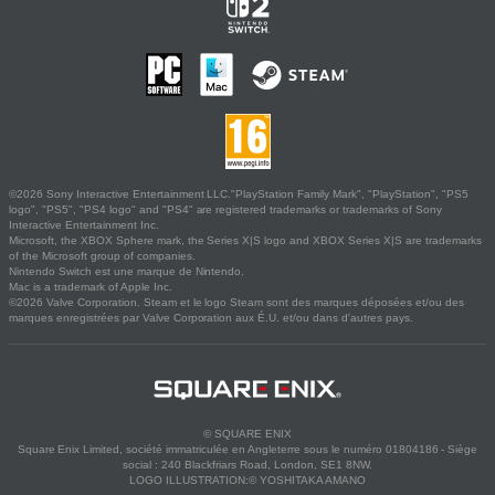
©2026 Sony Interactive Entertainment LLC."PlayStation Family Mark", "PlayStation", "PS5
logo", "PS5", "PS4 logo" and "PS4" are registered trademarks or trademarks of Sony
Interactive Entertainment Inc.
Microsoft, the XBOX Sphere mark, the Series X|S logo and XBOX Series X|S are trademarks
of the Microsoft group of companies.
Nintendo Switch est une marque de Nintendo.
Mac is a trademark of Apple Inc.
©2026 Valve Corporation. Steam et le logo Steam sont des marques déposées et/ou des
marques enregistrées par Valve Corporation aux É.U. et/ou dans d'autres pays.
© SQUARE ENIX
Square Enix Limited, société immatriculée en Angleterre sous le numéro 01804186 - Siège
social : 240 Blackfriars Road, London, SE1 8NW.
LOGO ILLUSTRATION:© YOSHITAKA AMANO