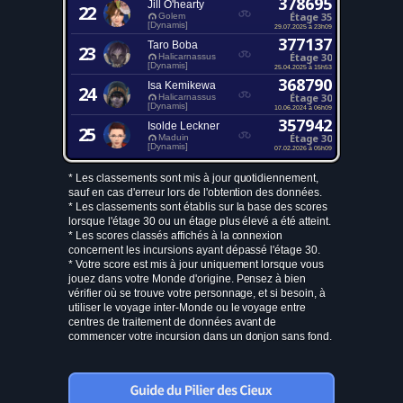
378695
Jill O'hearty
22
Étage 35
Golem
[Dynamis]
29.07.2025 à 23h09
377137
Taro Boba
23
Étage 30
Halicarnassus
[Dynamis]
25.04.2025 à 15h53
368790
Isa Kemikewa
24
Étage 30
Halicarnassus
[Dynamis]
10.06.2024 à 06h09
357942
Isolde Leckner
25
Étage 30
Maduin
[Dynamis]
07.02.2026 à 05h09
* Les classements sont mis à jour quotidiennement,
sauf en cas d'erreur lors de l'obtention des données.
* Les classements sont établis sur la base des scores
lorsque l'étage 30 ou un étage plus élevé a été atteint.
* Les scores classés affichés à la connexion
concernent les incursions ayant dépassé l'étage 30.
* Votre score est mis à jour uniquement lorsque vous
jouez dans votre Monde d'origine. Pensez à bien
vérifier où se trouve votre personnage, et si besoin, à
utiliser le voyage inter-Monde ou le voyage entre
centres de traitement de données avant de
commencer votre incursion dans un donjon sans fond.