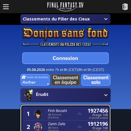
Classements du Pilier des Cieux
05.08.2026
entre 7h et 8h (CET)/8h et 9h (CEST)
Aether
Érudit
1927456
Finh Bezahl
1
Étage 100
Jenova
[Aether]
07.06.2024 à 20h34
1912196
Zairin Zaltz
2
Étage 100
Siren
[Aether]
20.10.2024 à 16h37