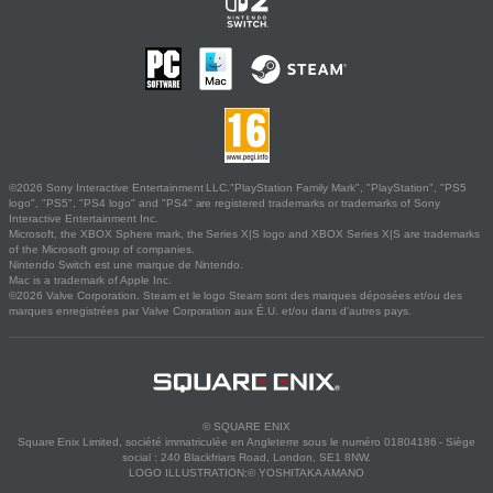
©2026 Sony Interactive Entertainment LLC."PlayStation Family Mark", "PlayStation", "PS5
logo", "PS5", "PS4 logo" and "PS4" are registered trademarks or trademarks of Sony
Interactive Entertainment Inc.
Microsoft, the XBOX Sphere mark, the Series X|S logo and XBOX Series X|S are trademarks
of the Microsoft group of companies.
Nintendo Switch est une marque de Nintendo.
Mac is a trademark of Apple Inc.
©2026 Valve Corporation. Steam et le logo Steam sont des marques déposées et/ou des
marques enregistrées par Valve Corporation aux É.U. et/ou dans d'autres pays.
© SQUARE ENIX
Square Enix Limited, société immatriculée en Angleterre sous le numéro 01804186 - Siège
social : 240 Blackfriars Road, London, SE1 8NW.
LOGO ILLUSTRATION:© YOSHITAKA AMANO