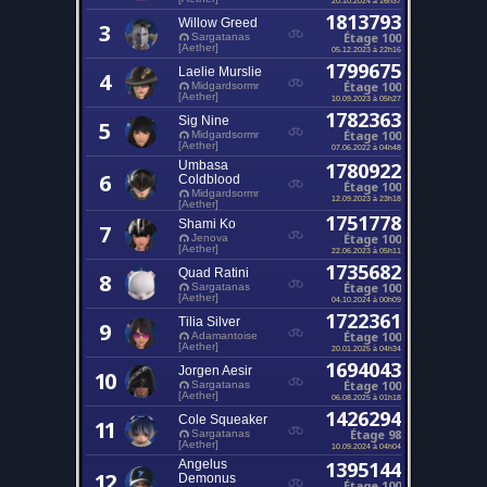
1813793
Willow Greed
3
Étage 100
Sargatanas
[Aether]
05.12.2023 à 22h16
1799675
Laelie Murslie
4
Étage 100
Midgardsormr
[Aether]
10.09.2023 à 05h27
1782363
Sig Nine
5
Étage 100
Midgardsormr
[Aether]
07.06.2022 à 04h48
Umbasa
1780922
6
Coldblood
Étage 100
Midgardsormr
12.09.2023 à 23h18
[Aether]
1751778
Shami Ko
7
Étage 100
Jenova
[Aether]
22.06.2023 à 05h11
1735682
Quad Ratini
8
Étage 100
Sargatanas
[Aether]
04.10.2024 à 00h09
1722361
Tilia Silver
9
Étage 100
Adamantoise
[Aether]
20.01.2025 à 04h34
1694043
Jorgen Aesir
10
Étage 100
Sargatanas
[Aether]
06.08.2025 à 01h18
1426294
Cole Squeaker
11
Étage 98
Sargatanas
[Aether]
10.09.2024 à 04h04
Angelus
1395144
12
Demonus
Étage 100