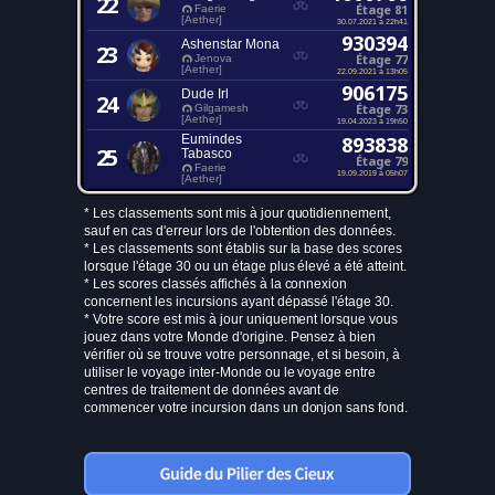
22
Étage 81
Faerie
[Aether]
30.07.2021 à 22h41
930394
Ashenstar Mona
23
Étage 77
Jenova
[Aether]
22.09.2021 à 13h05
906175
Dude Irl
24
Étage 73
Gilgamesh
[Aether]
19.04.2023 à 19h50
Eumindes
893838
25
Tabasco
Étage 79
Faerie
19.09.2019 à 05h07
[Aether]
* Les classements sont mis à jour quotidiennement,
sauf en cas d'erreur lors de l'obtention des données.
* Les classements sont établis sur la base des scores
lorsque l'étage 30 ou un étage plus élevé a été atteint.
* Les scores classés affichés à la connexion
concernent les incursions ayant dépassé l'étage 30.
* Votre score est mis à jour uniquement lorsque vous
jouez dans votre Monde d'origine. Pensez à bien
vérifier où se trouve votre personnage, et si besoin, à
utiliser le voyage inter-Monde ou le voyage entre
centres de traitement de données avant de
commencer votre incursion dans un donjon sans fond.