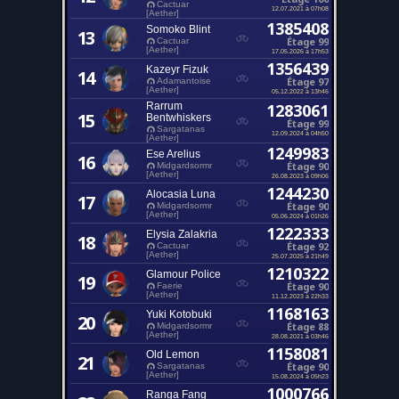
Cactuar
12.07.2021 à 07h08
[Aether]
1385408
Somoko Blint
13
Étage 99
Cactuar
[Aether]
17.05.2026 à 17h53
1356439
Kazeyr Fizuk
14
Étage 97
Adamantoise
[Aether]
05.12.2022 à 13h46
Rarrum
1283061
15
Bentwhiskers
Étage 99
Sargatanas
12.09.2024 à 04h50
[Aether]
1249983
Ese Arelius
16
Étage 90
Midgardsormr
[Aether]
26.08.2023 à 09h06
1244230
Alocasia Luna
17
Étage 90
Midgardsormr
[Aether]
05.06.2024 à 01h26
1222333
Elysia Zalakria
18
Étage 92
Cactuar
[Aether]
25.07.2025 à 21h49
1210322
Glamour Police
19
Étage 90
Faerie
[Aether]
11.12.2023 à 22h33
1168163
Yuki Kotobuki
20
Étage 88
Midgardsormr
[Aether]
28.08.2021 à 03h46
1158081
Old Lemon
21
Étage 90
Sargatanas
[Aether]
15.08.2024 à 05h23
1000766
Ranga Fang