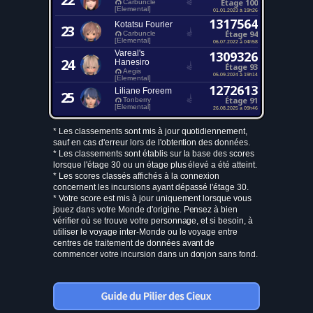
Étage 100
Carbuncle
[Elemental]
01.01.2023 à 19h26
1317564
Kotatsu Fourier
23
Étage 94
Carbuncle
[Elemental]
06.07.2022 à 04h58
Vareal's
1309326
24
Hanesiro
Étage 93
Aegis
05.09.2024 à 19h14
[Elemental]
1272613
Liliane Foreem
25
Étage 91
Tonberry
[Elemental]
26.08.2025 à 09h46
* Les classements sont mis à jour quotidiennement,
sauf en cas d'erreur lors de l'obtention des données.
* Les classements sont établis sur la base des scores
lorsque l'étage 30 ou un étage plus élevé a été atteint.
* Les scores classés affichés à la connexion
concernent les incursions ayant dépassé l'étage 30.
* Votre score est mis à jour uniquement lorsque vous
jouez dans votre Monde d'origine. Pensez à bien
vérifier où se trouve votre personnage, et si besoin, à
utiliser le voyage inter-Monde ou le voyage entre
centres de traitement de données avant de
commencer votre incursion dans un donjon sans fond.