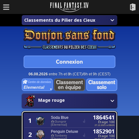
Classements du Pilier des Cieux
06.08.2026
entre 7h et 8h (CET)/8h et 9h (CEST)
Elemental
Mage rouge
1864541
Soda Blue
1
Étage 100
Gungnir
[Elemental]
27.12.2021 à 09h09
1852901
Penguin Deluxe
2
Étage 100
Tonberry
[Elemental]
09.05.2021 à 14h39