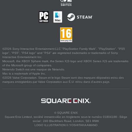
©2026 Sony Interactive Entertainment LLC."PlayStation Family Mark", "PlayStation", "PS5
logo", "PS5", "PS4 logo" and "PS4" are registered trademarks or trademarks of Sony
Interactive Entertainment Inc.
Microsoft, the XBOX Sphere mark, the Series X|S logo and XBOX Series X|S are trademarks
of the Microsoft group of companies.
Nintendo Switch est une marque de Nintendo.
Mac is a trademark of Apple Inc.
©2026 Valve Corporation. Steam et le logo Steam sont des marques déposées et/ou des
marques enregistrées par Valve Corporation aux É.U. et/ou dans d'autres pays.
© SQUARE ENIX
Square Enix Limited, société immatriculée en Angleterre sous le numéro 01804186 - Siège
social : 240 Blackfriars Road, London, SE1 8NW.
LOGO ILLUSTRATION:© YOSHITAKA AMANO