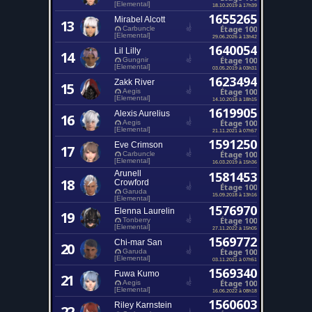
[Elemental]
18.10.2019 à 17h39
1655265
Mirabel Alcott
13
Étage 100
Carbuncle
[Elemental]
29.06.2026 à 13h42
1640054
Lil Lilly
14
Étage 100
Gungnir
[Elemental]
03.05.2019 à 03h31
1623494
Zakk River
15
Étage 100
Aegis
[Elemental]
14.10.2018 à 18h15
1619905
Alexis Aurelius
16
Étage 100
Aegis
[Elemental]
21.11.2021 à 07h57
1591250
Eve Crimson
17
Étage 100
Carbuncle
[Elemental]
16.03.2019 à 15h36
Arunell
1581453
18
Crowford
Étage 100
Garuda
15.09.2018 à 13h16
[Elemental]
1576970
Elenna Laurelin
19
Étage 100
Tonberry
[Elemental]
27.11.2022 à 15h05
1569772
Chi-mar San
20
Étage 100
Garuda
[Elemental]
03.11.2021 à 07h51
1569340
Fuwa Kumo
21
Étage 100
Aegis
[Elemental]
16.06.2022 à 08h18
1560603
Riley Karnstein
22