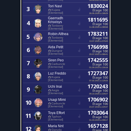
1830024
Tori Navi
3
Étage 100
Kujata
[Elemental]
26.05.2026 à 18h29
Gaerradh
1811695
4
Krisxisys
Étage 100
Tonberry
11.08.2025 à 08h58
[Elemental]
1783211
Robin Althea
5
Étage 100
Tonberry
[Elemental]
13.07.2025 à 07h43
1766998
Aida Petit
6
Étage 100
Gungnir
[Elemental]
20.07.2022 à 08h41
1742555
Siren Peo
7
Étage 100
Carbuncle
[Elemental]
01.09.2019 à 15h18
1727347
Luz Freddo
8
Étage 100
Kujata
[Elemental]
07.02.2021 à 12h15
1720243
Uchi Inai
9
Étage 100
Aegis
[Elemental]
09.10.2025 à 22h27
1706902
Usagi Mimi
10
Étage 100
Carbuncle
[Elemental]
23.07.2018 à 22h47
1703064
Toya Effort
11
Étage 100
Typhon
[Elemental]
01.03.2019 à 09h17
1657128
Maria Nnt
12
Étage 100
Garuda