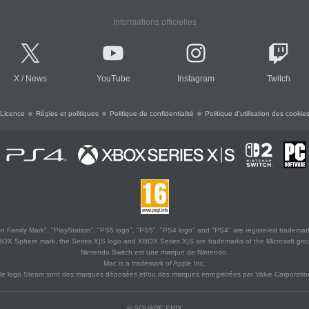
Informations officielles
X
/
News
YouTube
Instagram
Twitch
Licence
Règles et politiques
Politique de confidentialité
Politique d'utilisation des cookie
 Family Mark", "PlayStation", "PS5 logo", "PS5", "PS4 logo" and "PS4" are registered trademark
XBOX Sphere mark, the Series X|S logo and XBOX Series X|S are trademarks of the Microsoft gro
Nintendo Switch est une marque de Nintendo.
Mac is a trademark of Apple Inc.
le logo Steam sont des marques déposées et/ou des marques enregistrées par Valve Corporation
© SQUARE ENIX