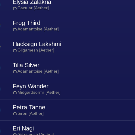
Elysia Zalakria
Cactuar [Aether]
Frog Third
Adamantoise [Aether]
Hacksign Lakshmi
Gilgamesh [Aether]
Tilia Silver
Adamantoise [Aether]
Feyn Wander
Midgardsormr [Aether]
Petra Tanne
Siren [Aether]
Eri Nagi
Gilgamesh [Aether]