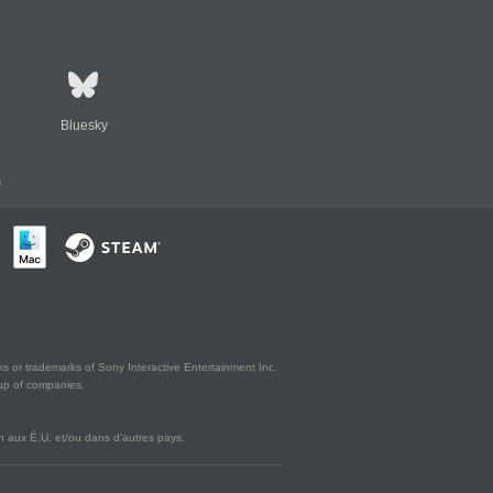
Bluesky
s
s or trademarks of Sony Interactive Entertainment Inc.
up of companies.
 aux É.U. et/ou dans d'autres pays.