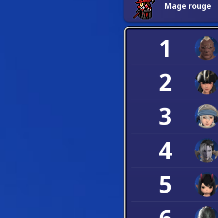
Mage rouge
1
2
3
4
5