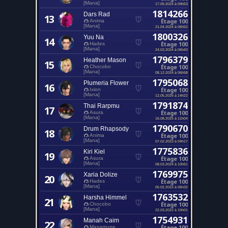
[Mana]
17.05.2024 à 09h53
1814266
Dars Rad
13
Étage 100
Anima
[Mana]
21.04.2024 à 06h52
1800326
Yuu Na
14
Étage 100
Hades
[Mana]
24.02.2024 à 06h43
1796379
Heather Mason
15
Étage 100
Chocobo
[Mana]
08.12.2024 à 06h58
1795068
Plumeria Flower
16
Étage 100
Ixion
[Mana]
12.05.2026 à 14h22
1791874
Thai Rarpmu
17
Étage 100
Asura
[Mana]
16.08.2025 à 11h04
1790670
Drum Rhapsody
18
Étage 100
Anima
[Mana]
07.02.2023 à 04h17
1775836
Kiri Kiel
19
Étage 100
Asura
[Mana]
08.03.2024 à 10h51
1769975
Xaria Dolize
20
Étage 100
Hades
[Mana]
05.02.2023 à 06h32
1763532
Harsha Himmel
21
Étage 100
Chocobo
[Mana]
22.03.2022 à 10h01
1754931
Manah Caim
22
Étage 100
Masamune