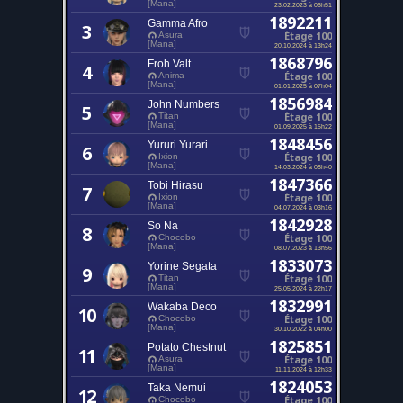
[Mana]
23.02.2023 à 06h51
1892211
Gamma Afro
3
Étage 100
Asura
[Mana]
20.10.2024 à 13h24
1868796
Froh Valt
4
Étage 100
Anima
[Mana]
01.01.2025 à 07h04
1856984
John Numbers
5
Étage 100
Titan
[Mana]
01.09.2025 à 15h22
1848456
Yururi Yurari
6
Étage 100
Ixion
[Mana]
14.03.2024 à 08h40
1847366
Tobi Hirasu
7
Étage 100
Ixion
[Mana]
04.07.2024 à 03h16
1842928
So Na
8
Étage 100
Chocobo
[Mana]
08.07.2023 à 13h56
1833073
Yorine Segata
9
Étage 100
Titan
[Mana]
25.05.2024 à 22h17
1832991
Wakaba Deco
10
Étage 100
Chocobo
[Mana]
30.10.2022 à 04h00
1825851
Potato Chestnut
11
Étage 100
Asura
[Mana]
11.11.2024 à 12h33
1824053
Taka Nemui
12
Étage 100
Chocobo