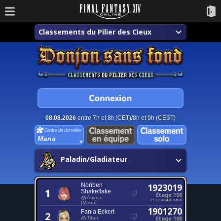
Classements du Pilier des Cieux
08.08.2026
entre 7h et 8h (CET)/8h et 9h (CEST)
Mana
Paladin/Gladiateur
Noriben
1923019
1
Shakeflake
Étage 100
Anima
27.11.2024 à 15h10
[Mana]
1901270
Fania Eckert
2
Étage 100
Titan