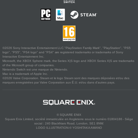
©2026 Sony Interactive Entertainment LLC."PlayStation Family Mark", "PlayStation", "PS5
logo", "PS5", "PS4 logo" and "PS4" are registered trademarks or trademarks of Sony
Interactive Entertainment Inc.
Microsoft, the XBOX Sphere mark, the Series X|S logo and XBOX Series X|S are trademarks
of the Microsoft group of companies.
Nintendo Switch est une marque de Nintendo.
Mac is a trademark of Apple Inc.
©2026 Valve Corporation. Steam et le logo Steam sont des marques déposées et/ou des
marques enregistrées par Valve Corporation aux É.U. et/ou dans d'autres pays.
© SQUARE ENIX
Square Enix Limited, société immatriculée en Angleterre sous le numéro 01804186 - Siège
social : 240 Blackfriars Road, London, SE1 8NW.
LOGO ILLUSTRATION:© YOSHITAKA AMANO