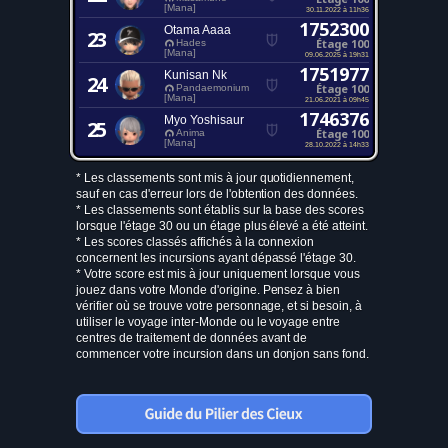
[Mana]
30.11.2022 à 11h36
1752300
Otama Aaaa
23
Étage 100
Hades
[Mana]
09.06.2025 à 19h31
1751977
Kunisan Nk
24
Étage 100
Pandaemonium
[Mana]
21.06.2021 à 09h45
1746376
Myo Yoshisaur
25
Étage 100
Anima
[Mana]
28.10.2022 à 14h33
* Les classements sont mis à jour quotidiennement,
sauf en cas d'erreur lors de l'obtention des données.
* Les classements sont établis sur la base des scores
lorsque l'étage 30 ou un étage plus élevé a été atteint.
* Les scores classés affichés à la connexion
concernent les incursions ayant dépassé l'étage 30.
* Votre score est mis à jour uniquement lorsque vous
jouez dans votre Monde d'origine. Pensez à bien
vérifier où se trouve votre personnage, et si besoin, à
utiliser le voyage inter-Monde ou le voyage entre
centres de traitement de données avant de
commencer votre incursion dans un donjon sans fond.