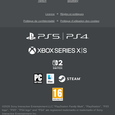
Twitch
Bluesky
Licence
Règles et politiques
Politique de confidentialité
Politique d'utilisation des cookies
©2026 Sony Interactive Entertainment LLC."PlayStation Family Mark", "PlayStation", "PS5
logo", "PS5", "PS4 logo" and "PS4" are registered trademarks or trademarks of Sony
Interactive Entertainment Inc.