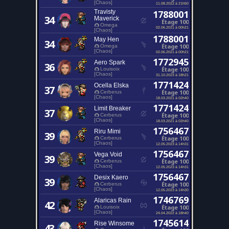
[Chaos]
11.08.2022 à 21h50
Travisty
1788001
34
Maverick
Étage 100
Omega
02.06.2021 à 00h21
[Chaos]
1788001
May Hen
34
Étage 100
Omega
[Chaos]
02.06.2021 à 00h21
1772945
Aero Spark
36
Étage 100
Louisoix
[Chaos]
31.10.2023 à 18h21
1771424
Ocella Elska
37
Étage 100
Cerberus
[Chaos]
18.03.2021 à 02h40
1771424
Limit Breaker
37
Étage 100
Cerberus
[Chaos]
18.03.2021 à 02h40
1756467
Riru Mimi
39
Étage 100
Cerberus
[Chaos]
12.05.2023 à 14h31
1756467
Vega Void
39
Étage 100
Cerberus
[Chaos]
12.05.2023 à 14h31
1756467
Desix Kaero
39
Étage 100
Cerberus
[Chaos]
12.05.2023 à 14h30
1746769
Alaricas Rain
42
Étage 100
Louisoix
[Chaos]
24.04.2022 à 18h40
1745614
Rise Winsome
43