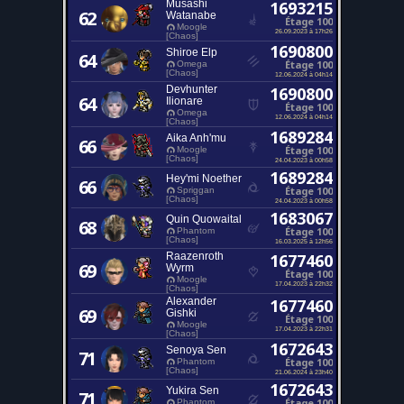
Musashi
1693215
62
Watanabe
Étage 100
Moogle
26.09.2023 à 17h26
[Chaos]
1690800
Shiroe Elp
64
Étage 100
Omega
[Chaos]
12.06.2024 à 04h14
Devhunter
1690800
64
Ilionare
Étage 100
Omega
12.06.2024 à 04h14
[Chaos]
1689284
Aika Anh'mu
66
Étage 100
Moogle
[Chaos]
24.04.2023 à 00h58
1689284
Hey'mi Noether
66
Étage 100
Spriggan
[Chaos]
24.04.2023 à 00h58
1683067
Quin Quowaital
68
Étage 100
Phantom
[Chaos]
16.03.2025 à 12h56
Raazenroth
1677460
69
Wyrm
Étage 100
Moogle
17.04.2023 à 22h32
[Chaos]
Alexander
1677460
69
Gishki
Étage 100
Moogle
17.04.2023 à 22h31
[Chaos]
1672643
Senoya Sen
71
Étage 100
Phantom
[Chaos]
21.06.2024 à 23h40
1672643
Yukira Sen
71
Étage 100
Phantom