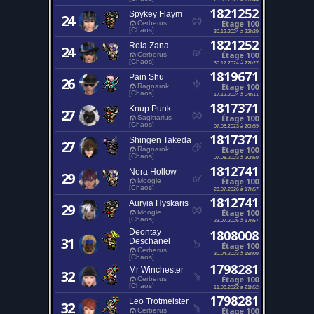
1821252
Spykey Flaym
24
Étage 100
Cerberus
[Chaos]
30.12.2024 à 22h29
1821252
Rola Zana
24
Étage 100
Cerberus
[Chaos]
30.12.2024 à 22h27
1819671
Pain Shu
26
Étage 100
Ragnarok
[Chaos]
17.12.2024 à 04h11
1817371
Knup Punk
27
Étage 100
Sagittarius
[Chaos]
07.08.2023 à 20h59
1817371
Shingen Takeda
27
Étage 100
Ragnarok
[Chaos]
07.08.2023 à 20h59
1812741
Nera Hollow
29
Étage 100
Moogle
[Chaos]
23.07.2026 à 17h57
1812741
Auryia Hyskaris
29
Étage 100
Moogle
[Chaos]
23.07.2026 à 17h57
Deontay
1808008
31
Deschanel
Étage 100
Cerberus
30.04.2023 à 19h09
[Chaos]
1798281
Mr Winchester
32
Étage 100
Cerberus
[Chaos]
11.08.2022 à 21h52
1798281
Leo Trotmeister
32
Étage 100
Cerberus