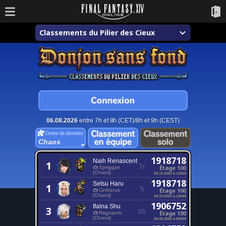
Classements du Pilier des Cieux
06.08.2026
entre 7h et 8h (CET)/8h et 9h (CEST)
Chaos
1918718
Naih Renascent
1
Étage 100
Spriggan
[Chaos]
29.10.2022 à 12h53
1918718
Setsu Haru
1
Étage 100
Cerberus
[Chaos]
29.10.2022 à 12h48
1906752
Ifalna Shu
3
Étage 100
Ragnarok
[Chaos]
26.06.2025 à 05h04