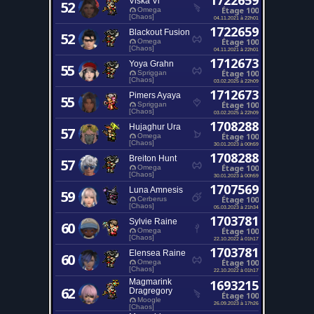
1722659
Viska Vi
52
Étage 100
Omega
[Chaos]
04.11.2021 à 22h01
1722659
Blackout Fusion
52
Étage 100
Omega
[Chaos]
04.11.2021 à 22h01
1712673
Yoya Grahn
55
Étage 100
Spriggan
[Chaos]
03.02.2025 à 22h09
1712673
Pimers Ayaya
55
Étage 100
Spriggan
[Chaos]
03.02.2025 à 22h09
1708288
Hujaghur Ura
57
Étage 100
Omega
[Chaos]
30.01.2023 à 00h59
1708288
Breiton Hunt
57
Étage 100
Omega
[Chaos]
30.01.2023 à 00h59
1707569
Luna Amnesis
59
Étage 100
Cerberus
[Chaos]
05.03.2023 à 21h34
1703781
Sylvie Raine
60
Étage 100
Omega
[Chaos]
22.10.2022 à 01h17
1703781
Elensea Raine
60
Étage 100
Omega
[Chaos]
22.10.2022 à 01h17
Magmarink
1693215
62
Dragregory
Étage 100
Moogle
26.09.2023 à 17h26
[Chaos]