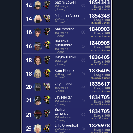
1854343
Saxim Lowell
14
Étage 100
Omega
[Chaos]
24.08.2025 à 17h25
1854343
Johanna Moon
14
Étage 100
Omega
[Chaos]
24.08.2025 à 17h25
1840903
Ahri Aeterna
16
Étage 100
Omega
[Chaos]
03.11.2023 à 15h26
Baranks
1840903
16
Nihilumbra
Étage 100
Omega
03.11.2023 à 15h26
[Chaos]
1836405
Deyka Kanku
18
Étage 100
Moogle
[Chaos]
04.12.2022 à 18h17
1836405
Kairi Phenix
18
Étage 100
Ragnarok
[Chaos]
04.12.2022 à 18h13
1835617
Zaya Corvi
20
Étage 100
Omega
[Chaos]
10.05.2025 à 23h20
1834705
Jay Nectar
21
Étage 100
Cerberus
[Chaos]
28.11.2024 à 19h58
Braham
1834705
21
Eshwald
Étage 100
Cerberus
28.11.2024 à 19h57
[Chaos]
1825978
Lilly Greenleaf
23
Étage 100
Cerberus
[Chaos]
23.09.2021 à 17h44