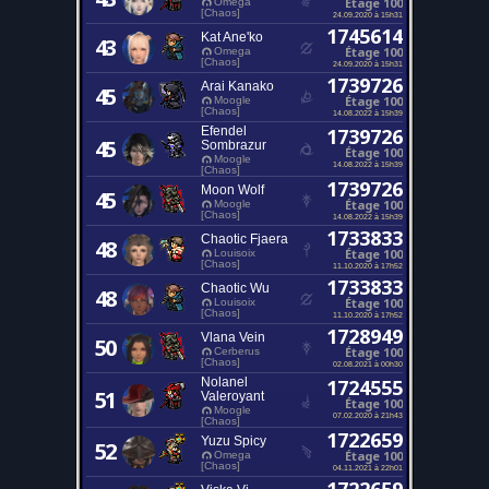
Étage 100
Omega
[Chaos]
24.09.2020 à 15h31
1745614
Kat Ane'ko
43
Étage 100
Omega
[Chaos]
24.09.2020 à 15h31
1739726
Arai Kanako
45
Étage 100
Moogle
[Chaos]
14.08.2022 à 15h39
Efendel
1739726
45
Sombrazur
Étage 100
Moogle
14.08.2022 à 15h39
[Chaos]
1739726
Moon Wolf
45
Étage 100
Moogle
[Chaos]
14.08.2022 à 15h39
1733833
Chaotic Fjaera
48
Étage 100
Louisoix
[Chaos]
11.10.2020 à 17h52
1733833
Chaotic Wu
48
Étage 100
Louisoix
[Chaos]
11.10.2020 à 17h52
1728949
Vlana Vein
50
Étage 100
Cerberus
[Chaos]
02.08.2021 à 00h30
Nolanel
1724555
51
Valeroyant
Étage 100
Moogle
07.02.2020 à 21h43
[Chaos]
1722659
Yuzu Spicy
52
Étage 100
Omega
[Chaos]
04.11.2021 à 22h01