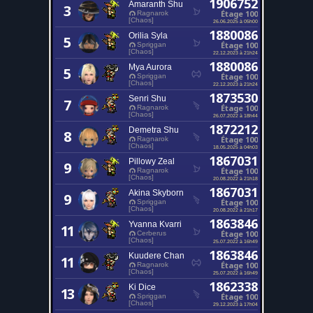
1906752
Amaranth Shu
3
Étage 100
Ragnarok
[Chaos]
26.06.2025 à 05h00
1880086
Orilia Syla
5
Étage 100
Spriggan
[Chaos]
22.12.2023 à 21h24
1880086
Mya Aurora
5
Étage 100
Spriggan
[Chaos]
22.12.2023 à 21h24
1873530
Senri Shu
7
Étage 100
Ragnarok
[Chaos]
26.07.2022 à 18h44
1872212
Demetra Shu
8
Étage 100
Ragnarok
[Chaos]
18.05.2025 à 04h03
1867031
Pillowy Zeal
9
Étage 100
Ragnarok
[Chaos]
20.08.2022 à 21h18
1867031
Akina Skyborn
9
Étage 100
Spriggan
[Chaos]
20.08.2022 à 21h17
1863846
Yvanna Kvarri
11
Étage 100
Cerberus
[Chaos]
25.07.2022 à 16h49
1863846
Kuudere Chan
11
Étage 100
Ragnarok
[Chaos]
25.07.2022 à 16h49
1862338
Ki Dice
13
Étage 100
Spriggan
[Chaos]
29.12.2023 à 17h04