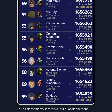
1657278
Mad Mayo
89
Étage 100
Cerberus
[Chaos]
13.06.2026 à 17h26
1656262
Mic Bay
93
Étage 100
Cerberus
[Chaos]
29.04.2022 à 18h08
1656262
K'lyhia Denma
93
Étage 100
Cerberus
[Chaos]
29.04.2022 à 18h08
Ophion
1655921
95
Scamander
Étage 100
Omega
17.11.2022 à 01h26
[Chaos]
1655490
Eremia Cebe
96
Étage 100
Louisoix
[Chaos]
07.02.2024 à 21h00
1655490
Hanabi Suoh
96
Étage 100
Louisoix
[Chaos]
07.02.2024 à 21h00
1655364
Athena Stellae
98
Étage 100
Moogle
[Chaos]
10.06.2022 à 23h13
K'enny
1654623
99
Miacormick
Étage 100
Ragnarok
19.05.2024 à 00h14
[Chaos]
Yozora
1654623
99
Sekiguchi
Étage 100
Ragnarok
19.05.2024 à 00h14
[Chaos]
* Les classements sont mis à jour quotidiennement,