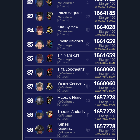
82
Étage 100
Cerberus
[Chaos]
24.06.2024 à 00h52
1664185
Pinza Sagrada
82
Étage 100
Cerberus
[Chaos]
24.06.2024 à 00h52
1664028
Kira Sylmea
84
Étage 100
Louisoix
[Chaos]
18.01.2026 à 13h30
1661659
Frosty Knickers
85
Étage 100
Omega
[Chaos]
07.02.2021 à 01h46
1661659
Tiri Namikuri
85
Étage 100
Omega
[Chaos]
07.02.2021 à 01h46
1660060
Tiffa Lockhearts'
87
Étage 100
Cerberus
[Chaos]
06.06.2022 à 23h06
1660060
Yarine Crescent
87
Étage 100
Cerberus
[Chaos]
06.06.2022 à 23h05
1657278
Maestro Hugo
89
Étage 100
Cerberus
[Chaos]
13.06.2026 à 17h27
1657278
Theone Andonly
89
Étage 100
Phantom
[Chaos]
13.06.2026 à 17h27
Kensei
1657278
89
Kusanagi
Étage 100
Ragnarok
13.06.2026 à 17h26
[Chaos]