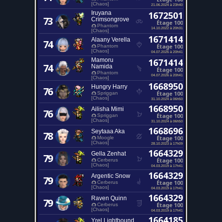
[Chaos]
21.06.2024 à 23h40
Iruyana
1672501
73
Crimsongrove
Étage 100
Phantom
14.10.2022 à 20h31
[Chaos]
1671414
Alaany Verella
74
Étage 100
Phantom
[Chaos]
04.07.2026 à 20h41
Mamoru
1671414
74
Namida
Étage 100
Phantom
04.07.2026 à 20h41
[Chaos]
1668950
Hungry Harry
76
Étage 100
Spriggan
[Chaos]
31.10.2024 à 06h50
1668950
Ailisha Mimi
76
Étage 100
Spriggan
[Chaos]
31.10.2024 à 06h50
1668696
Seytaaa Aka
78
Étage 100
Moogle
[Chaos]
28.10.2023 à 17h09
1664329
Gella Zenhat
79
Étage 100
Cerberus
[Chaos]
04.03.2019 à 17h41
1664329
Argentic Snow
79
Étage 100
Cerberus
[Chaos]
04.03.2019 à 17h41
1664329
Raven Quinn
79
Étage 100
Cerberus
[Chaos]
04.03.2019 à 17h41
1664185
Yrel Lightbound