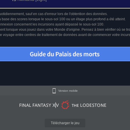
uotidiennement, sauf en cas d'erreur lors de l'obtention des données.
a base des scores lorsque le sous-sol 100 ou un étage plus profond a été atteint.
connexion concernent les incursions ayant dépassé le sous-sol 100.
ment lorsque vous jouez dans votre Monde d'origine. Pensez à bien vérifier où se tr
u le voyage entre centres de traitement de données avant de commencer votre incur
Version mobile
Télécharger le jeu