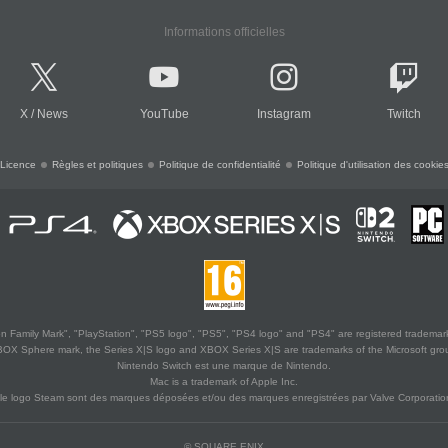
Informations officielles
X
/
News
YouTube
Instagram
Twitch
Licence
Règles et politiques
Politique de confidentialité
Politique d'utilisation des cookie
 Family Mark", "PlayStation", "PS5 logo", "PS5", "PS4 logo" and "PS4" are registered trademark
XBOX Sphere mark, the Series X|S logo and XBOX Series X|S are trademarks of the Microsoft gro
Nintendo Switch est une marque de Nintendo.
Mac is a trademark of Apple Inc.
le logo Steam sont des marques déposées et/ou des marques enregistrées par Valve Corporation
© SQUARE ENIX