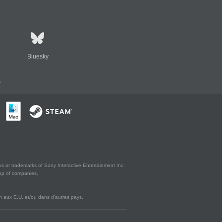
Bluesky
s
s or trademarks of Sony Interactive Entertainment Inc.
up of companies.
 aux É.U. et/ou dans d'autres pays.