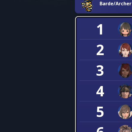
Barde/Archer
1
2
3
4
5