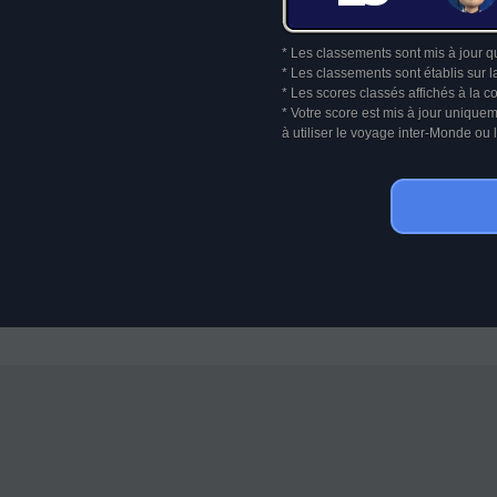
* Les classements sont mis à jour q
* Les classements sont établis sur l
* Les scores classés affichés à la 
* Votre score est mis à jour unique
à utiliser le voyage inter-Monde o