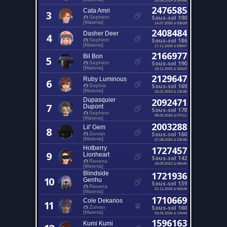
2476585
Cata Amri
3
Sous-sol 190
Sephirot
[Materia]
14.07.2025 à 03h28
2408484
Dasher Deer
4
Sous-sol 186
Sephirot
[Materia]
17.11.2025 à 03h07
2166977
Bil Bon
5
Sous-sol 190
Sephirot
[Materia]
19.11.2025 à 15h22
2129647
Ruby Luminous
6
Sous-sol 169
Sophia
[Materia]
22.01.2023 à 13h38
Dupasquier
2092471
7
Dupont
Sous-sol 178
Sephirot
08.06.2026 à 07h11
[Materia]
2003288
Lil' Gem
8
Sous-sol 160
Zurvan
[Materia]
27.08.2025 à 23h38
Hotberry
1727457
9
Lionheart
Sous-sol 142
Ravana
18.09.2022 à 05h46
[Materia]
Blindside
1721936
10
Genhu
Sous-sol 139
Ravana
22.11.2025 à 05h28
[Materia]
1710669
Cole Dekarios
11
Sous-sol 160
Zurvan
[Materia]
03.05.2026 à 12h49
1596163
Kumi Kumi