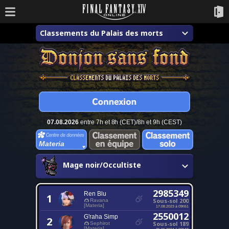
Classements du Palais des morts
07.08.2026
entre 7h et 8h (CET)/8h et 9h (CEST)
Materia
Mage noir/Occultiste
2985349
Ren Blu
1
Sous-sol 200
Ravana
[Materia]
17.08.2023 à 09h51
2550012
G'raha Simp
2
Sous-sol 189
Sephirot
[Materia]
25.06.2024 à 00h48