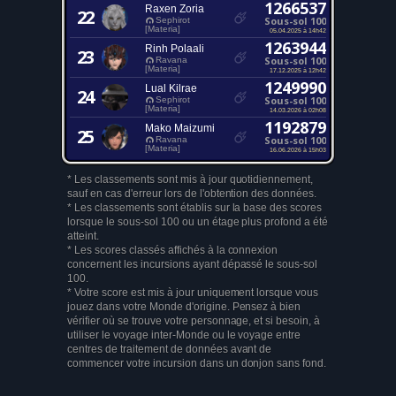
1266537
Raxen Zoria
22
Sous-sol 100
Sephirot
[Materia]
05.04.2025 à 14h42
1263944
Rinh Polaali
23
Sous-sol 100
Ravana
[Materia]
17.12.2025 à 12h42
1249990
Lual Kilrae
24
Sous-sol 100
Sephirot
[Materia]
14.03.2026 à 02h08
1192879
Mako Maizumi
25
Sous-sol 100
Ravana
[Materia]
16.06.2026 à 15h03
* Les classements sont mis à jour quotidiennement,
sauf en cas d'erreur lors de l'obtention des données.
* Les classements sont établis sur la base des scores
lorsque le sous-sol 100 ou un étage plus profond a été
atteint.
* Les scores classés affichés à la connexion
concernent les incursions ayant dépassé le sous-sol
100.
* Votre score est mis à jour uniquement lorsque vous
jouez dans votre Monde d'origine. Pensez à bien
vérifier où se trouve votre personnage, et si besoin, à
utiliser le voyage inter-Monde ou le voyage entre
centres de traitement de données avant de
commencer votre incursion dans un donjon sans fond.