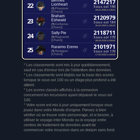
Bennett
2147217
22
Lionheart
Sous-sol 190
Phantom
28.01.2026 à 13h22
[Chaos]
Braham
2120979
23
Eshwald
Sous-sol 184
Cerberus
26.04.2025 à 16h19
[Chaos]
2118711
Salty Pie
24
Sous-sol 170
Ragnarok
[Chaos]
08.06.2026 à 00h06
2101971
Raraimo Eremo
25
Sous-sol 170
Spriggan
[Chaos]
17.02.2022 à 16h58
* Les classements sont mis à jour quotidiennement,
sauf en cas d'erreur lors de l'obtention des données.
* Les classements sont établis sur la base des scores
lorsque le sous-sol 100 ou un étage plus profond a été
atteint.
* Les scores classés affichés à la connexion
concernent les incursions ayant dépassé le sous-sol
100.
* Votre score est mis à jour uniquement lorsque vous
jouez dans votre Monde d'origine. Pensez à bien
vérifier où se trouve votre personnage, et si besoin, à
utiliser le voyage inter-Monde ou le voyage entre
centres de traitement de données avant de
commencer votre incursion dans un donjon sans fond.