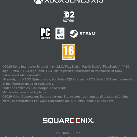
©2026 Sony Interactive Entertainment LLC."PlayStation Family Mark", "PlayStation", "PS5
logo", "PS5", "PS4 logo" and "PS4" are registered trademarks or trademarks of Sony
Interactive Entertainment Inc.
Microsoft, the XBOX Sphere mark, the Series X|S logo and XBOX Series X|S are trademarks
of the Microsoft group of companies.
Nintendo Switch est une marque de Nintendo.
Mac is a trademark of Apple Inc.
©2026 Valve Corporation. Steam et le logo Steam sont des marques déposées et/ou des
marques enregistrées par Valve Corporation aux É.U. et/ou dans d'autres pays.
© SQUARE ENIX