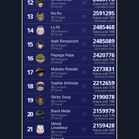
12
Sous-sol 189
Louisoix
[Chaos]
17.03.2026 à 21h43
2591295
Nu Ku
13
Sous-sol 189
Omega
[Chaos]
08.02.2026 à 22h00
2485468
Lu Ni
14
Sous-sol 199
Cerberus
[Chaos]
31.01.2026 à 01h03
2485089
Naih Renascent
15
Sous-sol 174
Spriggan
[Chaos]
14.01.2023 à 23h10
2420776
Pepega Pepe
16
Sous-sol 190
Spriggan
[Chaos]
07.05.2025 à 17h47
2273831
Mokoko Rokoko
17
Sous-sol 177
Spriggan
[Chaos]
28.02.2023 à 00h14
2212659
Sophie Ichinose
18
Sous-sol 176
Louisoix
[Chaos]
18.06.2024 à 10h29
2190078
Sticky Soup
19
Sous-sol 190
Louisoix
[Chaos]
09.12.2025 à 12h05
2159979
Black Metal
20
Sous-sol 178
Spriggan
[Chaos]
24.09.2024 à 18h44
Velvet
2159428
21
Leveilleur
Sous-sol 200
Louisoix
26.12.2024 à 20h51
[Chaos]