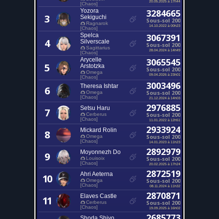
20.05.2025 à 17h44
[Chaos]
Yozora
3284665
3
Sekiguchi
Sous-sol 200
Ragnarok
14.10.2022 à 00h23
[Chaos]
Spelca
3067391
4
Silverscale
Sous-sol 200
Sagittarius
28.04.2024 à 14h49
[Chaos]
Arycelle
3065545
5
Arstotzka
Sous-sol 200
Omega
09.04.2026 à 23h01
[Chaos]
3003496
Theresa Ishtar
6
Sous-sol 200
Omega
[Chaos]
21.12.2024 à 14h03
2976885
Setsu Haru
7
Sous-sol 200
Cerberus
[Chaos]
11.01.2022 à 12h51
2933924
Mickard Rolin
8
Sous-sol 200
Omega
[Chaos]
14.01.2023 à 11h23
2892979
Moyonnezh Do
9
Sous-sol 200
Louisoix
[Chaos]
20.02.2025 à 17h24
2872519
Ahri Aeterna
10
Sous-sol 200
Omega
[Chaos]
08.11.2024 à 11h32
2870871
Elaves Castle
11
Sous-sol 200
Cerberus
[Chaos]
19.09.2025 à 16h02
2685773
Shoda Shiyo