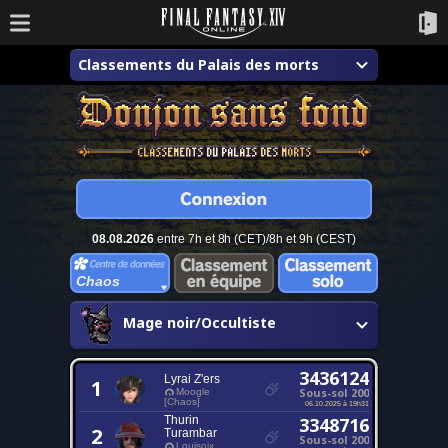
Classements du Palais des morts
08.08.2026
entre 7h et 8h (CET)/8h et 9h (CEST)
Chaos
Mage noir/Occultiste
3436124
Lyrai Z'ers
1
Sous-sol 200
Moogle
[Chaos]
06.10.2025 à 19h31
Thurin
3348716
2
Turambar
Sous-sol 200
Louisoix