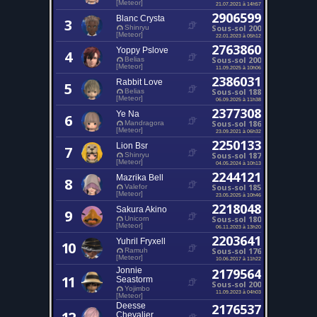
[Meteor]
21.07.2021 à 14h57
2906599
Blanc Crysta
3
Sous-sol 200
Shinryu
[Meteor]
22.01.2023 à 05h12
2763860
Yoppy Pslove
4
Sous-sol 200
Belias
[Meteor]
11.09.2025 à 10h06
2386031
Rabbit Love
5
Sous-sol 188
Belias
[Meteor]
06.09.2025 à 11h38
2377308
Ye Na
6
Sous-sol 186
Mandragora
[Meteor]
23.09.2021 à 06h32
2250133
Lion Bsr
7
Sous-sol 187
Shinryu
[Meteor]
04.05.2024 à 10h13
2244121
Mazrika Bell
8
Sous-sol 185
Valefor
[Meteor]
23.05.2025 à 10h46
2218048
Sakura Akino
9
Sous-sol 180
Unicorn
[Meteor]
06.11.2023 à 13h20
2203641
Yuhril Fryxell
10
Sous-sol 176
Ramuh
[Meteor]
10.06.2017 à 11h22
Jonnie
2179564
11
Seastorm
Sous-sol 200
Yojimbo
11.09.2023 à 04h03
[Meteor]
Deesse
2176537
Chevalier