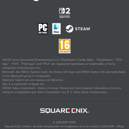
©2026 Sony Interactive Entertainment LLC."PlayStation Family Mark", "PlayStation", "PS5
logo", "PS5", "PS4 logo" and "PS4" are registered trademarks or trademarks of Sony
Interactive Entertainment Inc.
Microsoft, the XBOX Sphere mark, the Series X|S logo and XBOX Series X|S are trademarks
of the Microsoft group of companies.
Nintendo Switch est une marque de Nintendo.
Mac is a trademark of Apple Inc.
©2026 Valve Corporation. Steam et le logo Steam sont des marques déposées et/ou des
marques enregistrées par Valve Corporation aux É.U. et/ou dans d'autres pays.
© SQUARE ENIX
Square Enix Limited, société immatriculée en Angleterre sous le numéro 01804186 - Siège