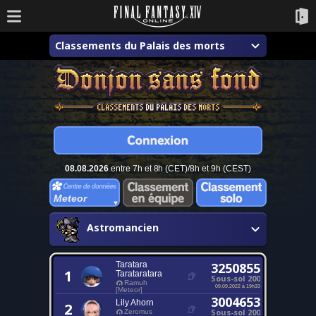
Classements du Palais des morts
08.08.2026
entre 7h et 8h (CET)/8h et 9h (CEST)
Meteor
Astromancien
Taratara
3250855
1
Tarataratara
Sous-sol 200
Ramuh
09.09.2022 à 19h33
[Meteor]
3004653
Lily Ahorn
2
Sous-sol 200
Zeromus