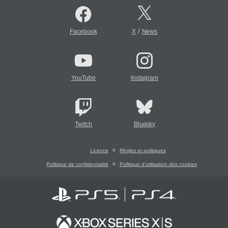
/
Facebook
X
News
YouTube
Instagram
Twitch
Bluesky
Licence
Règles et politiques
Politique de confidentialité
Politique d'utilisation des cookies