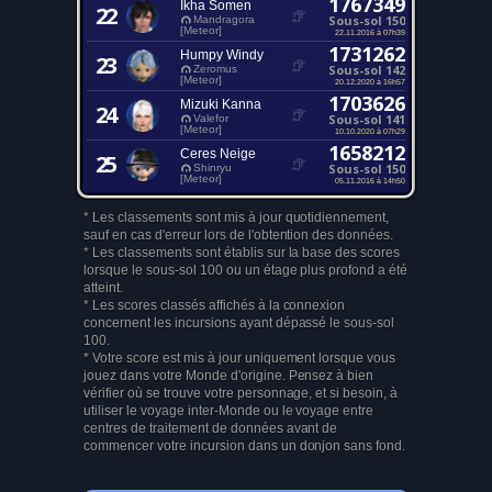
1767349
Ikha Somen
22
Sous-sol 150
Mandragora
[Meteor]
22.11.2016 à 07h39
1731262
Humpy Windy
23
Sous-sol 142
Zeromus
[Meteor]
20.12.2020 à 16h57
1703626
Mizuki Kanna
24
Sous-sol 141
Valefor
[Meteor]
10.10.2020 à 07h29
1658212
Ceres Neige
25
Sous-sol 150
Shinryu
[Meteor]
05.11.2016 à 14h50
* Les classements sont mis à jour quotidiennement,
sauf en cas d'erreur lors de l'obtention des données.
* Les classements sont établis sur la base des scores
lorsque le sous-sol 100 ou un étage plus profond a été
atteint.
* Les scores classés affichés à la connexion
concernent les incursions ayant dépassé le sous-sol
100.
* Votre score est mis à jour uniquement lorsque vous
jouez dans votre Monde d'origine. Pensez à bien
vérifier où se trouve votre personnage, et si besoin, à
utiliser le voyage inter-Monde ou le voyage entre
centres de traitement de données avant de
commencer votre incursion dans un donjon sans fond.