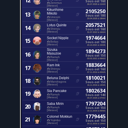
12
Sous-sol 160
Zeromus
26.07.2025 à 11h33
[Meteor]
Kikurihime
2105250
13
Mikoto
Sous-sol 180
Unicorn
20.04.2025 à 18h44
[Meteor]
2057521
Lotus Quinte
14
Sous-sol 160
Shinryu
[Meteor]
31.07.2022 à 16h24
1974664
Socket Nipple
15
Sous-sol 180
Belias
[Meteor]
20.10.2021 à 15h35
Sizuka
1894273
16
Masuzoe
Sous-sol 150
Ramuh
03.02.2021 à 06h03
[Meteor]
1883664
Ram Ink
17
Sous-sol 160
Shinryu
[Meteor]
07.11.2016 à 00h25
1810021
Beluna Delphi
18
Sous-sol 150
Mandragora
[Meteor]
16.11.2016 à 14h45
1802634
Sia Pancake
19
Sous-sol 140
Ramuh
[Meteor]
04.07.2025 à 07h42
1797204
Saba Mirin
20
Sous-sol 150
Ramuh
[Meteor]
20.11.2016 à 05h55
1779445
Colonel Mokkun
21
Sous-sol 150
Yojimbo
[Meteor]
20.11.2016 à 13h50