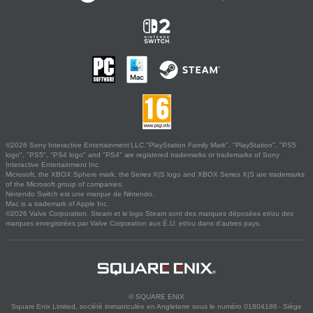
©2026 Sony Interactive Entertainment LLC."PlayStation Family Mark", "PlayStation", "PS5
logo", "PS5", "PS4 logo" and "PS4" are registered trademarks or trademarks of Sony
Interactive Entertainment Inc.
Microsoft, the XBOX Sphere mark, the Series X|S logo and XBOX Series X|S are trademarks
of the Microsoft group of companies.
Nintendo Switch est une marque de Nintendo.
Mac is a trademark of Apple Inc.
©2026 Valve Corporation. Steam et le logo Steam sont des marques déposées et/ou des
marques enregistrées par Valve Corporation aux É.U. et/ou dans d'autres pays.
© SQUARE ENIX
Square Enix Limited, société immatriculée en Angleterre sous le numéro 01804186 - Siège