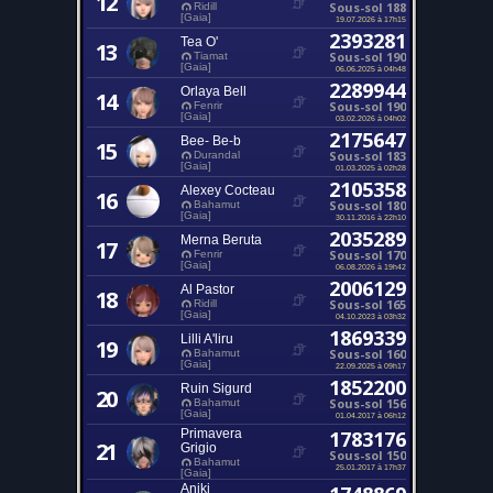
12
Sous-sol 188
Ridill
[Gaia]
19.07.2026 à 17h15
2393281
Tea O'
13
Sous-sol 190
Tiamat
[Gaia]
06.06.2025 à 04h48
2289944
Orlaya Bell
14
Sous-sol 190
Fenrir
[Gaia]
03.02.2026 à 04h02
2175647
Bee- Be-b
15
Sous-sol 183
Durandal
[Gaia]
01.03.2025 à 02h28
2105358
Alexey Cocteau
16
Sous-sol 180
Bahamut
[Gaia]
30.11.2016 à 22h10
2035289
Merna Beruta
17
Sous-sol 170
Fenrir
[Gaia]
06.08.2026 à 19h42
2006129
Al Pastor
18
Sous-sol 165
Ridill
[Gaia]
04.10.2023 à 03h32
1869339
Lilli A'liru
19
Sous-sol 160
Bahamut
[Gaia]
22.09.2025 à 09h17
1852200
Ruin Sigurd
20
Sous-sol 156
Bahamut
[Gaia]
01.04.2017 à 06h12
Primavera
1783176
21
Grigio
Sous-sol 150
Bahamut
25.01.2017 à 17h37
[Gaia]
Aniki