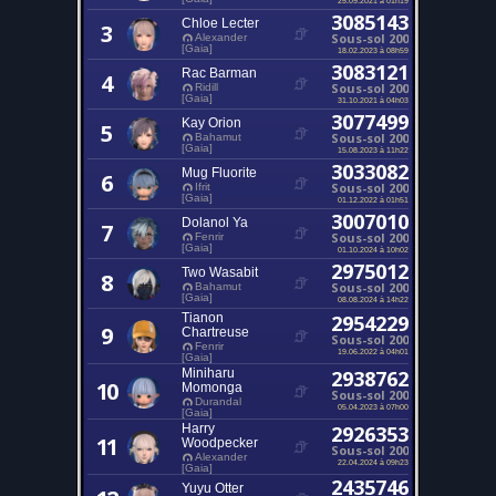
3085143
Chloe Lecter
3
Sous-sol 200
Alexander
[Gaia]
18.02.2023 à 08h59
3083121
Rac Barman
4
Sous-sol 200
Ridill
[Gaia]
31.10.2021 à 04h03
3077499
Kay Orion
5
Sous-sol 200
Bahamut
[Gaia]
15.08.2023 à 11h22
3033082
Mug Fluorite
6
Sous-sol 200
Ifrit
[Gaia]
01.12.2022 à 01h51
3007010
Dolanol Ya
7
Sous-sol 200
Fenrir
[Gaia]
01.10.2024 à 10h02
2975012
Two Wasabit
8
Sous-sol 200
Bahamut
[Gaia]
08.08.2024 à 14h22
Tianon
2954229
9
Chartreuse
Sous-sol 200
Fenrir
19.06.2022 à 04h01
[Gaia]
Miniharu
2938762
10
Momonga
Sous-sol 200
Durandal
05.04.2023 à 07h00
[Gaia]
Harry
2926353
11
Woodpecker
Sous-sol 200
Alexander
22.04.2024 à 09h23
[Gaia]
2435746
Yuyu Otter