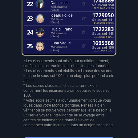
1748869
22
Damezettai
Sous-sol 150
Bahamut
12.02.2017 à 21h35
[Gaia]
1729050
Idearu Folige
23
Sous-sol 141
Ultima
[Gaia]
14.09.2023 à 02h36
1722283
Rupipi Franc
24
Sous-sol 143
Durandal
[Gaia]
11.12.2016 à 11h11
1695368
Luna Vague
25
Sous-sol 150
Bahamut
[Gaia]
01.04.2017 à 10h21
* Les classements sont mis à jour quotidiennement,
sauf en cas d'erreur lors de l'obtention des données.
* Les classements sont établis sur la base des scores
lorsque le sous-sol 100 ou un étage plus profond a été
atteint.
* Les scores classés affichés à la connexion
concernent les incursions ayant dépassé le sous-sol
100.
* Votre score est mis à jour uniquement lorsque vous
jouez dans votre Monde d'origine. Pensez à bien
vérifier où se trouve votre personnage, et si besoin, à
utiliser le voyage inter-Monde ou le voyage entre
centres de traitement de données avant de
commencer votre incursion dans un donjon sans fond.