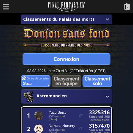
Classements du Palais des morts
08.08.2026
entre 7h et 8h (CET)/8h et 9h (CEST)
Gaia
Astromancien
3325316
Yuzu Spicy
1
Sous-sol 200
Durandal
[Gaia]
26.04.2026 à 16h55
3157470
Nazuna Nursery
2
Sous-sol 200
Bahamut
[Gaia]
25.09.2021 à 01h19