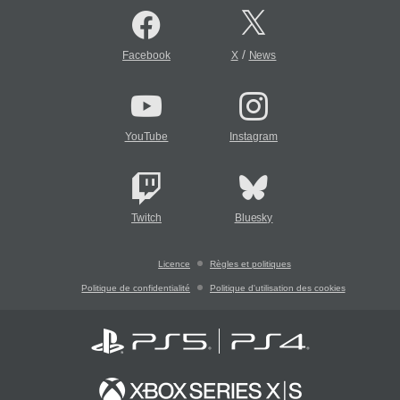
/
Facebook
X
News
YouTube
Instagram
Twitch
Bluesky
Licence
Règles et politiques
Politique de confidentialité
Politique d'utilisation des cookies