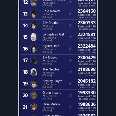
12
Sous-sol 176
Louisoix
[Chaos]
24.12.2024 à 16h01
2364150
Cold Reaver
13
Sous-sol 180
Cerberus
[Chaos]
28.06.2020 à 14h33
2360333
Effy Dietrich
14
Sous-sol 180
Moogle
[Chaos]
20.08.2023 à 20h46
2324581
Livingdead Girl
15
Sous-sol 186
Cerberus
[Chaos]
30.06.2026 à 18h02
2322484
Agurei Odle
16
Sous-sol 199
Cerberus
[Chaos]
01.04.2022 à 17h05
2300429
Siv Eldeve
17
Sous-sol 180
Phantom
[Chaos]
11.08.2023 à 22h40
2198698
The Newbie
18
Sous-sol 170
Moogle
[Chaos]
26.11.2021 à 19h37
2045182
Spykey Flaym
19
Sous-sol 177
Cerberus
[Chaos]
04.05.2023 à 19h47
1998330
Glenn Insane
20
Sous-sol 170
Cerberus
[Chaos]
25.10.2025 à 10h39
1988636
Ustia Muteki
21
Sous-sol 179
Moogle
[Chaos]
23.08.2021 à 22h22
1876982