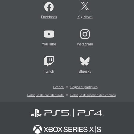
/
Facebook
X
News
YouTube
Instagram
Twitch
Bluesky
Licence
Règles et politiques
Politique de confidentialité
Politique d'utilisation des cookies