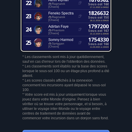
Aerin Wynter
22
Sous-sol 160
Ragnarok
[Chaos]
17.11.2022 à 04h52
1826632
Feneko Spectra
23
Sous-sol 150
Ragnarok
[Chaos]
18.11.2016 à 00h20
1797200
Adirtan Faye
24
Sous-sol 167
Phantom
[Chaos]
15.12.2024 à 20h30
1754330
Somny Harmod
25
Sous-sol 160
Spriggan
[Chaos]
11.03.2021 à 15h03
* Les classements sont mis à jour quotidiennement,
sauf en cas d'erreur lors de l'obtention des données.
* Les classements sont établis sur la base des scores
lorsque le sous-sol 100 ou un étage plus profond a été
atteint.
* Les scores classés affichés à la connexion
concernent les incursions ayant dépassé le sous-sol
100.
* Votre score est mis à jour uniquement lorsque vous
jouez dans votre Monde d'origine. Pensez à bien
vérifier où se trouve votre personnage, et si besoin, à
utiliser le voyage inter-Monde ou le voyage entre
centres de traitement de données avant de
commencer votre incursion dans un donjon sans fond.