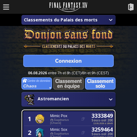
Classements du Palais des morts
06.08.2026
entre 7h et 8h (CET)/8h et 9h (CEST)
Chaos
Astromancien
3333849
Mimic Pox
1
Sous-sol 200
Sagittarius
[Chaos]
13.05.2026 à 18h49
3259464
Mimic Sox
2
Sous-sol 200
Sagittarius
[Chaos]
19.04.2026 à 17h00