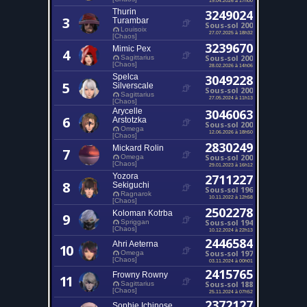
Thurin
3249024
3
Turambar
Sous-sol 200
Louisoix
27.07.2025 à 18h32
[Chaos]
3239670
Mimic Pex
4
Sous-sol 200
Sagittarius
[Chaos]
28.02.2026 à 14h06
Spelca
3049228
5
Silverscale
Sous-sol 200
Sagittarius
27.05.2024 à 11h13
[Chaos]
Arycelle
3046063
6
Arstotzka
Sous-sol 200
Omega
12.06.2026 à 18h50
[Chaos]
2830249
Mickard Rolin
7
Sous-sol 200
Omega
[Chaos]
29.01.2023 à 16h12
Yozora
2711227
8
Sekiguchi
Sous-sol 196
Ragnarok
10.11.2022 à 12h58
[Chaos]
2502278
Koloman Kotrba
9
Sous-sol 194
Spriggan
[Chaos]
10.12.2024 à 22h13
2446584
Ahri Aeterna
10
Sous-sol 197
Omega
[Chaos]
03.11.2024 à 00h01
2415765
Frowny Rowny
11
Sous-sol 188
Sagittarius
[Chaos]
25.11.2024 à 07h52
2372127
Sophie Ichinose