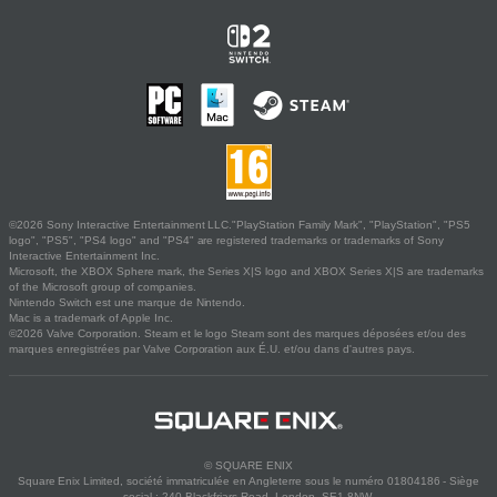
©2026 Sony Interactive Entertainment LLC."PlayStation Family Mark", "PlayStation", "PS5
logo", "PS5", "PS4 logo" and "PS4" are registered trademarks or trademarks of Sony
Interactive Entertainment Inc.
Microsoft, the XBOX Sphere mark, the Series X|S logo and XBOX Series X|S are trademarks
of the Microsoft group of companies.
Nintendo Switch est une marque de Nintendo.
Mac is a trademark of Apple Inc.
©2026 Valve Corporation. Steam et le logo Steam sont des marques déposées et/ou des
marques enregistrées par Valve Corporation aux É.U. et/ou dans d'autres pays.
© SQUARE ENIX
Square Enix Limited, société immatriculée en Angleterre sous le numéro 01804186 - Siège
social : 240 Blackfriars Road, London, SE1 8NW.