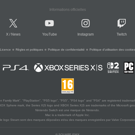
Informations officielles
X
/
News
YouTube
Instagram
Twitch
Licence
Règles et politiques
Politique de confidentialité
Politique d'utilisation des cookie
 Family Mark", "PlayStation", "PS5 logo", "PS5", "PS4 logo" and "PS4" are registered trademark
XBOX Sphere mark, the Series X|S logo and XBOX Series X|S are trademarks of the Microsoft gro
Nintendo Switch est une marque de Nintendo.
Mac is a trademark of Apple Inc.
le logo Steam sont des marques déposées et/ou des marques enregistrées par Valve Corporation
© SQUARE ENIX