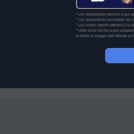
* Les classements sont mis à jour q
* Les classements sont établis sur l
* Les scores classés affichés à la 
* Votre score est mis à jour unique
à utiliser le voyage inter-Monde o