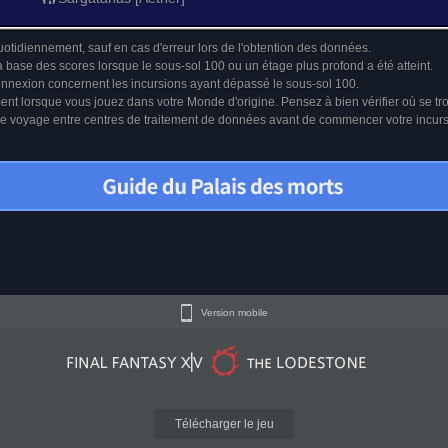
uotidiennement, sauf en cas d'erreur lors de l'obtention des données.
a base des scores lorsque le sous-sol 100 ou un étage plus profond a été atteint.
connexion concernent les incursions ayant dépassé le sous-sol 100.
ment lorsque vous jouez dans votre Monde d'origine. Pensez à bien vérifier où se tr
u le voyage entre centres de traitement de données avant de commencer votre incur
Version mobile
Télécharger le jeu