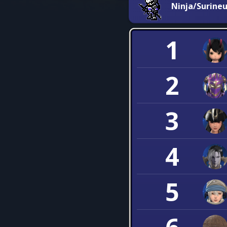
Ninja/Surineu
1
2
3
4
5