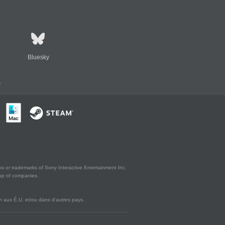
Bluesky
s
s or trademarks of Sony Interactive Entertainment Inc.
up of companies.
 aux É.U. et/ou dans d'autres pays.