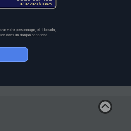
07.02.2023 à 03h25
ouve votre personnage, et si besoin,
sion dans un donjon sans fond.