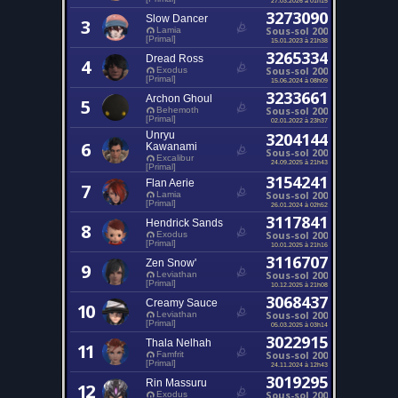
3273090
Slow Dancer
3
Sous-sol 200
Lamia
[Primal]
15.01.2023 à 21h38
3265334
Dread Ross
4
Sous-sol 200
Exodus
[Primal]
15.06.2024 à 08h09
3233661
Archon Ghoul
5
Sous-sol 200
Behemoth
[Primal]
02.01.2022 à 23h37
Unryu
3204144
6
Kawanami
Sous-sol 200
Excalibur
24.09.2025 à 21h43
[Primal]
3154241
Flan Aerie
7
Sous-sol 200
Lamia
[Primal]
26.01.2024 à 02h52
3117841
Hendrick Sands
8
Sous-sol 200
Exodus
[Primal]
10.01.2025 à 21h16
3116707
Zen Snow'
9
Sous-sol 200
Leviathan
[Primal]
10.12.2025 à 21h08
3068437
Creamy Sauce
10
Sous-sol 200
Leviathan
[Primal]
05.03.2025 à 03h14
3022915
Thala Nelhah
11
Sous-sol 200
Famfrit
[Primal]
24.11.2024 à 12h43
3019295
Rin Massuru
12
Sous-sol 200
Exodus