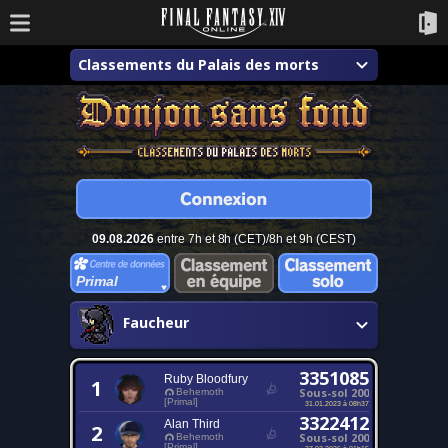
Classements du Palais des morts
09.08.2026
entre 7h et 8h (CET)/8h et 9h (CEST)
Primal
Faucheur
3351085
Ruby Bloodfury
1
Sous-sol 200
Behemoth
[Primal]
31.01.2023 à 08h37
3322412
Alan Third
2
Sous-sol 200
Behemoth
[Primal]
27.03.2026 à 01h15