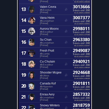
[Primal]
02.09.2023 à 06h26
3013666
Valen Cevra
13
Sous-sol 200
Exodus
[Primal]
01.01.2024 à 03h00
3007377
Vana Heim
14
Sous-sol 200
Leviathan
[Primal]
14.12.2023 à 02h51
2998011
Aurora Moonx
15
Sous-sol 200
Excalibur
[Primal]
21.01.2023 à 07h48
2963380
Su Chan
16
Sous-sol 200
Leviathan
[Primal]
06.12.2023 à 01h47
2949087
Fresh Fruit
17
Sous-sol 200
Lamia
[Primal]
05.02.2023 à 05h27
2940921
Cu Chulain
18
Sous-sol 200
Excalibur
[Primal]
26.01.2023 à 09h34
2924668
Shooster Mcgee
19
Sous-sol 200
Ultros
[Primal]
21.04.2024 à 04h28
2901811
Canada Kof
20
Sous-sol 200
Hyperion
[Primal]
05.10.2022 à 19h04
2857332
Enraa Aery
21
Sous-sol 200
Leviathan
[Primal]
24.09.2022 à 07h30
2818759
Snowy Winters
22
Sous-sol 200
Leviathan