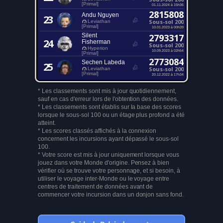
[Primal]
01.11.2024 à 15h36
2815808
Andu Nguyen
23
Sous-sol 200
Leviathan
[Primal]
10.01.2023 à 00h39
Silent
2793317
24
Fisherman
Sous-sol 200
Hyperion
10.09.2023 à 02h54
[Primal]
2773084
Sechen Labeda
25
Sous-sol 200
Leviathan
[Primal]
20.12.2022 à 17h34
* Les classements sont mis à jour quotidiennement,
sauf en cas d'erreur lors de l'obtention des données.
* Les classements sont établis sur la base des scores
lorsque le sous-sol 100 ou un étage plus profond a été
atteint.
* Les scores classés affichés à la connexion
concernent les incursions ayant dépassé le sous-sol
100.
* Votre score est mis à jour uniquement lorsque vous
jouez dans votre Monde d'origine. Pensez à bien
vérifier où se trouve votre personnage, et si besoin, à
utiliser le voyage inter-Monde ou le voyage entre
centres de traitement de données avant de
commencer votre incursion dans un donjon sans fond.