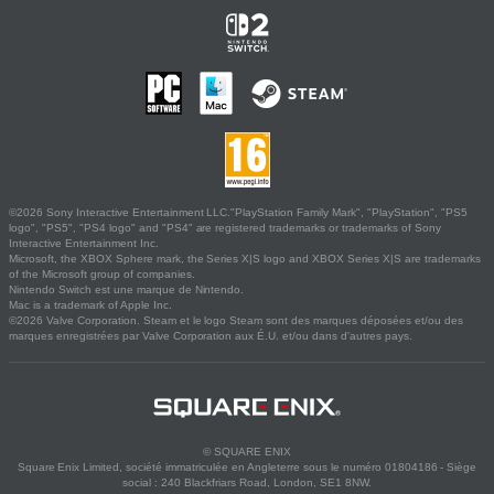
©2026 Sony Interactive Entertainment LLC."PlayStation Family Mark", "PlayStation", "PS5
logo", "PS5", "PS4 logo" and "PS4" are registered trademarks or trademarks of Sony
Interactive Entertainment Inc.
Microsoft, the XBOX Sphere mark, the Series X|S logo and XBOX Series X|S are trademarks
of the Microsoft group of companies.
Nintendo Switch est une marque de Nintendo.
Mac is a trademark of Apple Inc.
©2026 Valve Corporation. Steam et le logo Steam sont des marques déposées et/ou des
marques enregistrées par Valve Corporation aux É.U. et/ou dans d'autres pays.
© SQUARE ENIX
Square Enix Limited, société immatriculée en Angleterre sous le numéro 01804186 - Siège
social : 240 Blackfriars Road, London, SE1 8NW.