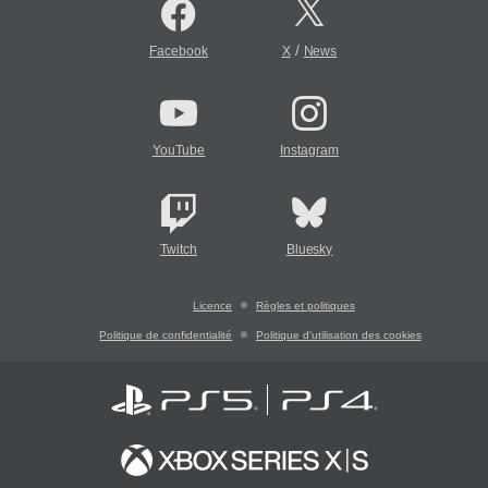
/
Facebook
X
News
YouTube
Instagram
Twitch
Bluesky
Licence
Règles et politiques
Politique de confidentialité
Politique d'utilisation des cookies