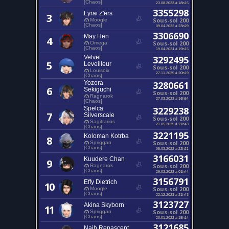
[Chaos]
23.08.2023 à 18h15
3355298
Lyrai Z'ers
3
Sous-sol 200
Moogle
[Chaos]
09.04.2022 à 23h29
3306690
May Hen
4
Sous-sol 200
Omega
[Chaos]
19.04.2024 à 19h15
Velvet
3292495
5
Leveilleur
Sous-sol 200
Louisoix
27.11.2025 à 20h19
[Chaos]
Yozora
3280661
6
Sekiguchi
Sous-sol 200
Ragnarok
27.03.2022 à 16h54
[Chaos]
Spelca
3229238
7
Silverscale
Sous-sol 200
Sagittarius
21.05.2025 à 21h43
[Chaos]
3221195
Koloman Kotrba
8
Sous-sol 200
Spriggan
[Chaos]
05.03.2022 à 22h21
3166031
Kuudere Chan
9
Sous-sol 200
Ragnarok
[Chaos]
29.03.2022 à 01h44
3156791
Effy Dietrich
10
Sous-sol 200
Moogle
[Chaos]
22.12.2023 à 21h43
3123727
Akina Skyborn
11
Sous-sol 200
Spriggan
[Chaos]
20.01.2022 à 15h14
3121685
Naih Renascent