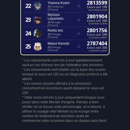
2813599
Yvanna Kvarri
22
Sous-sol 199
Cerberus
[Chaos]
21.01.2023 à 17h35
Myrisso
2801904
23
Lepomelo
Sous-sol 200
Moogle
22.09.2025 à 13h45
[Chaos]
2801756
Riella Ixis
24
Sous-sol 200
Omega
[Chaos]
11.02.2023 à 09h47
2787404
Maevi Kenobi
25
Sous-sol 200
Omega
[Chaos]
17.08.2023 à 16h24
* Les classements sont mis à jour quotidiennement,
sauf en cas d'erreur lors de l'obtention des données.
* Les classements sont établis sur la base des scores
lorsque le sous-sol 100 ou un étage plus profond a été
atteint.
* Les scores classés affichés à la connexion
concernent les incursions ayant dépassé le sous-sol
100.
* Votre score est mis à jour uniquement lorsque vous
jouez dans votre Monde d'origine. Pensez à bien
vérifier où se trouve votre personnage, et si besoin, à
utiliser le voyage inter-Monde ou le voyage entre
centres de traitement de données avant de
commencer votre incursion dans un donjon sans fond.