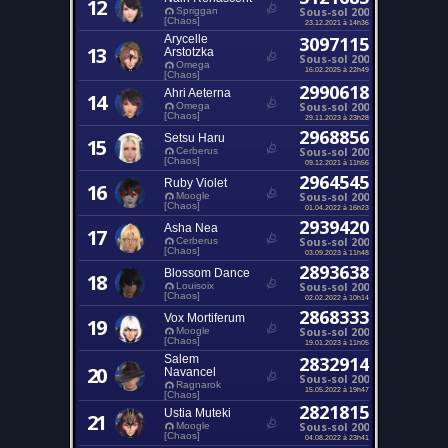
12
Sous-sol 200
Spriggan
[Chaos]
23.12.2021 à 14h36
Arycelle
3097115
13
Arstotzka
Sous-sol 200
Omega
16.02.2025 à 22h49
[Chaos]
2990618
Ahri Aeterna
14
Sous-sol 200
Omega
[Chaos]
29.11.2023 à 23h28
2968856
Setsu Haru
15
Sous-sol 200
Cerberus
[Chaos]
09.12.2021 à 11h56
2964545
Ruby Violet
16
Sous-sol 200
Moogle
[Chaos]
01.04.2022 à 16h23
2939420
Asha Nea
17
Sous-sol 200
Cerberus
[Chaos]
03.09.2023 à 11h48
2893638
Blossom Dance
18
Sous-sol 200
Louisoix
[Chaos]
02.02.2022 à 10h14
2868333
Vox Mortiferum
19
Sous-sol 200
Moogle
[Chaos]
19.01.2023 à 11h05
Salem
2832914
20
Navancel
Sous-sol 200
Ragnarok
15.05.2022 à 19h47
[Chaos]
2821815
Ustia Muteki
21
Sous-sol 200
Moogle
[Chaos]
04.08.2022 à 23h41