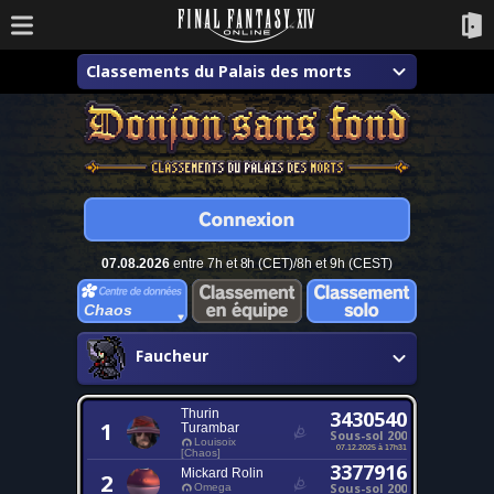
Classements du Palais des morts
07.08.2026
entre 7h et 8h (CET)/8h et 9h (CEST)
Chaos
Faucheur
Thurin
3430540
1
Turambar
Sous-sol 200
Louisoix
07.12.2025 à 17h31
[Chaos]
3377916
Mickard Rolin
2
Sous-sol 200
Omega