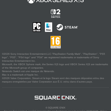
©2026 Sony Interactive Entertainment LLC."PlayStation Family Mark", "PlayStation", "PS5
logo", "PS5", "PS4 logo" and "PS4" are registered trademarks or trademarks of Sony
Interactive Entertainment Inc.
Microsoft, the XBOX Sphere mark, the Series X|S logo and XBOX Series X|S are trademarks
of the Microsoft group of companies.
Nintendo Switch est une marque de Nintendo.
Mac is a trademark of Apple Inc.
©2026 Valve Corporation. Steam et le logo Steam sont des marques déposées et/ou des
marques enregistrées par Valve Corporation aux É.U. et/ou dans d'autres pays.
© SQUARE ENIX