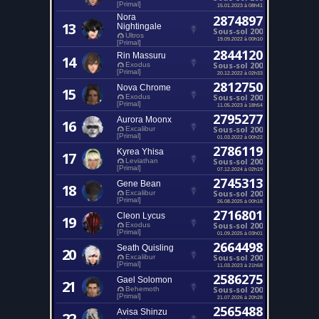
[Primal]
15.01.2023 à 08h41
Nora
2874897
13
Nightingale
Sous-sol 200
Ultros
19.09.2022 à 00h10
[Primal]
2844120
Rin Massuru
14
Sous-sol 200
Exodus
[Primal]
20.12.2022 à 02h33
2812750
Nova Chrome
15
Sous-sol 200
Exodus
[Primal]
11.05.2023 à 18h54
2795277
Aurora Moonx
16
Sous-sol 200
Excalibur
[Primal]
01.03.2022 à 00h22
2786119
Kyrea Yhisa
17
Sous-sol 200
Leviathan
[Primal]
07.12.2024 à 02h19
2745313
Gene Bean
18
Sous-sol 200
Excalibur
[Primal]
26.08.2025 à 00h18
2716801
Cleon Lycus
19
Sous-sol 200
Exodus
[Primal]
01.09.2025 à 03h01
2664498
Seath Quisling
20
Sous-sol 200
Excalibur
[Primal]
11.03.2023 à 21h58
2586275
Gael Solomon
21
Sous-sol 200
Behemoth
[Primal]
21.07.2026 à 20h28
2565488
Avisa Shinzu
22