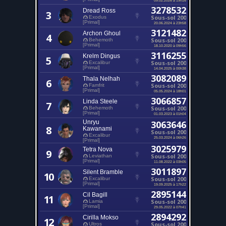
3278532
Dread Ross
3
Sous-sol 200
Exodus
[Primal]
20.06.2024 à 23h58
3121482
Archon Ghoul
4
Sous-sol 200
Behemoth
[Primal]
18.10.2020 à 09h56
3116255
Krelm Dingus
5
Sous-sol 200
Excalibur
[Primal]
14.04.2025 à 00h38
3082089
Thala Nelhah
6
Sous-sol 200
Famfrit
[Primal]
05.05.2024 à 18h01
3066857
Linda Steele
7
Sous-sol 200
Behemoth
[Primal]
01.03.2023 à 01h04
Unryu
3063646
8
Kawanami
Sous-sol 200
Excalibur
25.03.2024 à 06h26
[Primal]
3025979
Tetra Nova
9
Sous-sol 200
Leviathan
[Primal]
11.08.2022 à 03h05
3011897
Silent Bramble
10
Sous-sol 200
Excalibur
[Primal]
19.09.2025 à 17h22
2895144
Cil Bagill
11
Sous-sol 200
Lamia
[Primal]
29.05.2022 à 07h41
2894292
Cirilla Mokso
12
Sous-sol 200
Ultros