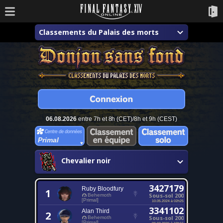
Classements du Palais des morts
06.08.2026
entre 7h et 8h (CET)/8h et 9h (CEST)
Primal
Chevalier noir
3427179
Ruby Bloodfury
1
Sous-sol 200
Behemoth
[Primal]
10.05.2024 à 02h25
3341102
Alan Third
2
Sous-sol 200
Behemoth
[Primal]
09.02.2026 à 19h16