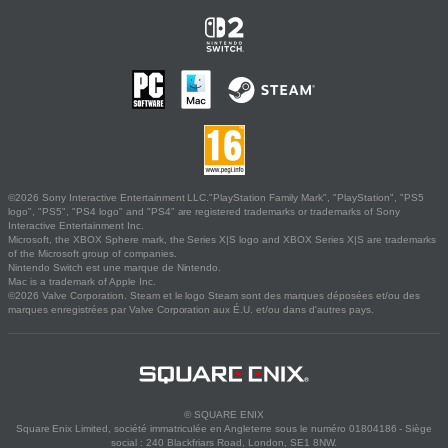
©2026 Sony Interactive Entertainment LLC."PlayStation Family Mark", "PlayStation", "PS5
logo", "PS5", "PS4 logo" and "PS4" are registered trademarks or trademarks of Sony
Interactive Entertainment Inc.
Microsoft, the XBOX Sphere mark, the Series X|S logo and XBOX Series X|S are trademarks
of the Microsoft group of companies.
Nintendo Switch est une marque de Nintendo.
Mac is a trademark of Apple Inc.
©2026 Valve Corporation. Steam et le logo Steam sont des marques déposées et/ou des
marques enregistrées par Valve Corporation aux É.U. et/ou dans d'autres pays.
© SQUARE ENIX
Square Enix Limited, société immatriculée en Angleterre sous le numéro 01804186 - Siège
social : 240 Blackfriars Road, London, SE1 8NW.