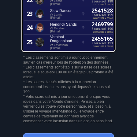
Sous-sol 188
Lamia
[Primal]
22.11.2021 à 02h16
2541528
Slow Dancer
23
Sous-sol 199
Lamia
[Primal]
08.07.2022 à 20h46
2469799
Hendrick Sands
24
Sous-sol 190
Exodus
[Primal]
23.05.2025 à 08h55
Verothal
2455165
25
Dragonblood
Sous-sol 193
Leviathan
18.05.2026 à 08h33
[Primal]
* Les classements sont mis à jour quotidiennement,
sauf en cas d'erreur lors de l'obtention des données.
* Les classements sont établis sur la base des scores
lorsque le sous-sol 100 ou un étage plus profond a été
atteint.
* Les scores classés affichés à la connexion
concernent les incursions ayant dépassé le sous-sol
100.
* Votre score est mis à jour uniquement lorsque vous
jouez dans votre Monde d'origine. Pensez à bien
vérifier où se trouve votre personnage, et si besoin, à
utiliser le voyage inter-Monde ou le voyage entre
centres de traitement de données avant de
commencer votre incursion dans un donjon sans fond.