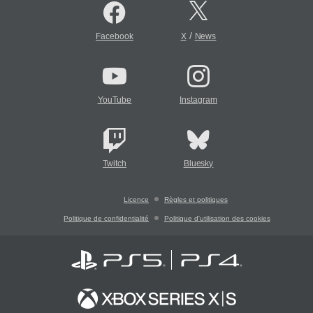
/
Facebook
X
News
YouTube
Instagram
Twitch
Bluesky
Licence
Règles et politiques
Politique de confidentialité
Politique d'utilisation des cookies