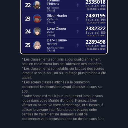
Forneus
2535018
22
Philmhz
Sous-sol 199
Tiamat
02.08.2024 à 16h28
[Gaia]
2430195
Silver Hunter
23
Sous-sol 194
Fenrir
[Gaia]
21.04.2024 à 03h19
2382322
Lone Digger
24
Sous-sol 180
Ifrit
[Gaia]
04.10.2022 à 08h51
Dark- Flame-
2289498
25
master
Sous-sol 180
Alexander
10.11.2023 à 02h28
[Gaia]
* Les classements sont mis à jour quotidiennement,
sauf en cas d'erreur lors de l'obtention des données.
* Les classements sont établis sur la base des scores
lorsque le sous-sol 100 ou un étage plus profond a été
atteint.
* Les scores classés affichés à la connexion
concernent les incursions ayant dépassé le sous-sol
100.
* Votre score est mis à jour uniquement lorsque vous
jouez dans votre Monde d'origine. Pensez à bien
vérifier où se trouve votre personnage, et si besoin, à
utiliser le voyage inter-Monde ou le voyage entre
centres de traitement de données avant de
commencer votre incursion dans un donjon sans fond.