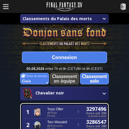
Classements du Palais des morts
05.08.2026
entre 7h et 8h (CET)/8h et 9h (CEST)
Gaia
Chevalier noir
3297496
Yuyu Otter
1
Sous-sol 200
Ridill
[Gaia]
21.05.2026 à 16h19
3286547
Two Wasabit
2
Sous-sol 200
Bahamut
[Gaia]
02.01.2024 à 04h16