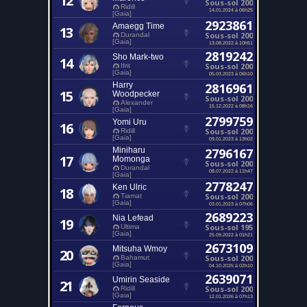
12
Sous-sol 200
Ridill
14.01.2024 à 06h25
[Gaia]
2923861
Amaegg Time
13
Sous-sol 200
Durandal
[Gaia]
13.08.2022 à 10h51
2819242
Sho Mark-two
14
Sous-sol 200
Ifrit
[Gaia]
05.03.2023 à 06h10
Harry
2816961
15
Woodpecker
Sous-sol 200
Alexander
15.12.2022 à 08h16
[Gaia]
2799759
Yomi Uru
16
Sous-sol 200
Ridill
[Gaia]
09.01.2023 à 13h02
Miniharu
2796167
17
Momonga
Sous-sol 200
Durandal
08.07.2022 à 11h47
[Gaia]
2778247
Ken Ulric
18
Sous-sol 200
Tiamat
[Gaia]
03.01.2023 à 07h06
2689223
Nia Lefead
19
Sous-sol 195
Ultima
[Gaia]
25.09.2022 à 01h21
2673109
Mitsuha Wmoy
20
Sous-sol 200
Bahamut
[Gaia]
04.10.2025 à 02h10
2639071
Umirin Seaside
21
Sous-sol 200
Ridill
[Gaia]
12.01.2026 à 07h13