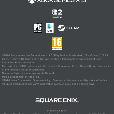
©2026 Sony Interactive Entertainment LLC."PlayStation Family Mark", "PlayStation", "PS5
logo", "PS5", "PS4 logo" and "PS4" are registered trademarks or trademarks of Sony
Interactive Entertainment Inc.
Microsoft, the XBOX Sphere mark, the Series X|S logo and XBOX Series X|S are trademarks
of the Microsoft group of companies.
Nintendo Switch est une marque de Nintendo.
Mac is a trademark of Apple Inc.
©2026 Valve Corporation. Steam et le logo Steam sont des marques déposées et/ou des
marques enregistrées par Valve Corporation aux É.U. et/ou dans d'autres pays.
© SQUARE ENIX