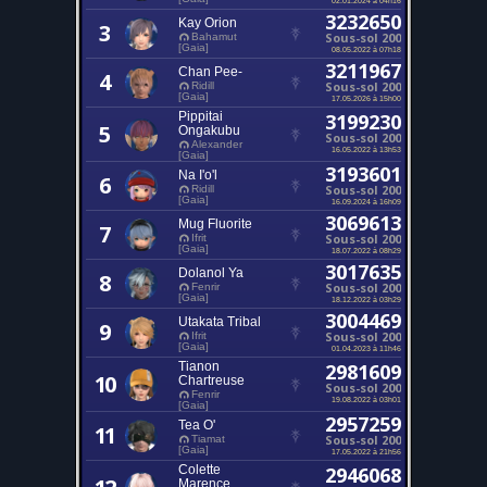
3232650
Kay Orion
3
Sous-sol 200
Bahamut
[Gaia]
08.05.2022 à 07h18
3211967
Chan Pee-
4
Sous-sol 200
Ridill
[Gaia]
17.05.2026 à 15h00
Pippitai
3199230
5
Ongakubu
Sous-sol 200
Alexander
16.05.2022 à 13h53
[Gaia]
3193601
Na I'o'l
6
Sous-sol 200
Ridill
[Gaia]
16.09.2024 à 16h09
3069613
Mug Fluorite
7
Sous-sol 200
Ifrit
[Gaia]
18.07.2022 à 08h29
3017635
Dolanol Ya
8
Sous-sol 200
Fenrir
[Gaia]
18.12.2022 à 03h29
3004469
Utakata Tribal
9
Sous-sol 200
Ifrit
[Gaia]
01.04.2023 à 11h46
Tianon
2981609
10
Chartreuse
Sous-sol 200
Fenrir
19.08.2022 à 03h01
[Gaia]
2957259
Tea O'
11
Sous-sol 200
Tiamat
[Gaia]
17.05.2022 à 21h56
Colette
2946068
Marence