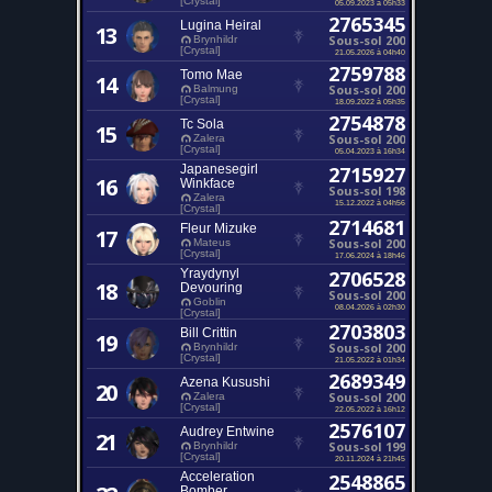
[Crystal]
05.09.2023 à 05h33
2765345
Lugina Heiral
13
Sous-sol 200
Brynhildr
[Crystal]
21.05.2026 à 04h40
2759788
Tomo Mae
14
Sous-sol 200
Balmung
[Crystal]
18.09.2022 à 05h35
2754878
Tc Sola
15
Sous-sol 200
Zalera
[Crystal]
05.04.2023 à 16h34
Japanesegirl
2715927
16
Winkface
Sous-sol 198
Zalera
15.12.2022 à 04h56
[Crystal]
2714681
Fleur Mizuke
17
Sous-sol 200
Mateus
[Crystal]
17.06.2024 à 18h46
Yraydynyl
2706528
18
Devouring
Sous-sol 200
Goblin
08.04.2026 à 02h30
[Crystal]
2703803
Bill Crittin
19
Sous-sol 200
Brynhildr
[Crystal]
21.05.2022 à 01h34
2689349
Azena Kusushi
20
Sous-sol 200
Zalera
[Crystal]
22.05.2022 à 16h12
2576107
Audrey Entwine
21
Sous-sol 199
Brynhildr
[Crystal]
20.11.2024 à 21h45
Acceleration
2548865
Bomber