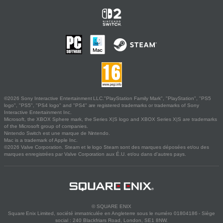
©2026 Sony Interactive Entertainment LLC."PlayStation Family Mark", "PlayStation", "PS5
logo", "PS5", "PS4 logo" and "PS4" are registered trademarks or trademarks of Sony
Interactive Entertainment Inc.
Microsoft, the XBOX Sphere mark, the Series X|S logo and XBOX Series X|S are trademarks
of the Microsoft group of companies.
Nintendo Switch est une marque de Nintendo.
Mac is a trademark of Apple Inc.
©2026 Valve Corporation. Steam et le logo Steam sont des marques déposées et/ou des
marques enregistrées par Valve Corporation aux É.U. et/ou dans d'autres pays.
© SQUARE ENIX
Square Enix Limited, société immatriculée en Angleterre sous le numéro 01804186 - Siège
social : 240 Blackfriars Road, London, SE1 8NW.