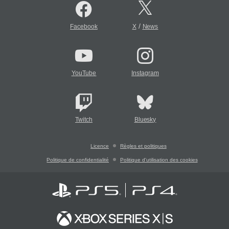
/
Facebook
X
News
YouTube
Instagram
Twitch
Bluesky
Licence
Règles et politiques
Politique de confidentialité
Politique d'utilisation des cookies