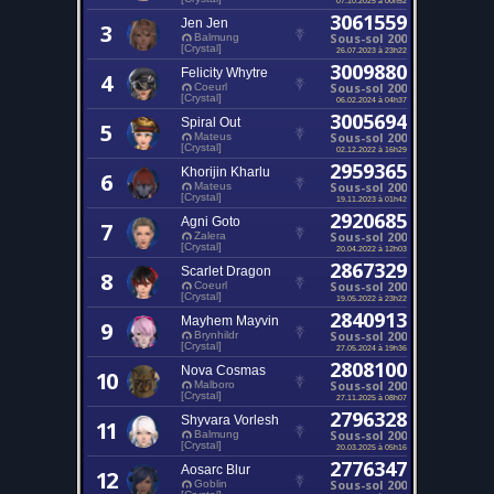
3061559
Jen Jen
3
Sous-sol 200
Balmung
[Crystal]
26.07.2023 à 23h22
3009880
Felicity Whytre
4
Sous-sol 200
Coeurl
[Crystal]
06.02.2024 à 04h37
3005694
Spiral Out
5
Sous-sol 200
Mateus
[Crystal]
02.12.2022 à 16h29
2959365
Khorijin Kharlu
6
Sous-sol 200
Mateus
[Crystal]
19.11.2023 à 01h42
2920685
Agni Goto
7
Sous-sol 200
Zalera
[Crystal]
20.04.2022 à 12h03
2867329
Scarlet Dragon
8
Sous-sol 200
Coeurl
[Crystal]
19.05.2022 à 23h22
2840913
Mayhem Mayvin
9
Sous-sol 200
Brynhildr
[Crystal]
27.05.2024 à 19h36
2808100
Nova Cosmas
10
Sous-sol 200
Malboro
[Crystal]
27.11.2025 à 08h07
2796328
Shyvara Vorlesh
11
Sous-sol 200
Balmung
[Crystal]
20.03.2025 à 05h16
2776347
Aosarc Blur
12
Sous-sol 200
Goblin