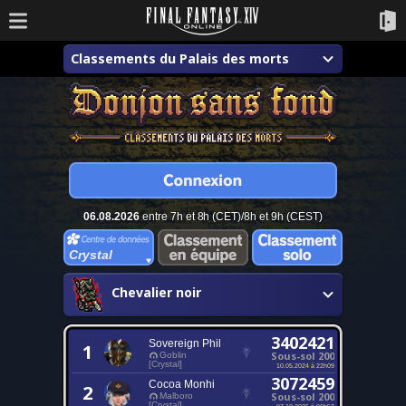
Classements du Palais des morts
06.08.2026
entre 7h et 8h (CET)/8h et 9h (CEST)
Crystal
Chevalier noir
3402421
Sovereign Phil
1
Sous-sol 200
Goblin
[Crystal]
10.05.2024 à 22h09
3072459
Cocoa Monhi
2
Sous-sol 200
Malboro
[Crystal]
07.10.2025 à 00h52