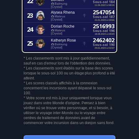
22
Sous-sol 184
Balmung
11.06.2022 à 04h16
[Crystal]
2547054
Alysea Rhena
23
Sous-sol 187
Mateus
[Crystal]
21.01.2023 à 22h56
2516993
Dorian Roche
24
Sous-sol 196
Mateus
[Crystal]
18.08.2023 à 22h49
2462402
Katheryn Rose
25
Sous-sol 190
Balmung
[Crystal]
29.01.2023 à 01h37
* Les classements sont mis à jour quotidiennement,
sauf en cas d'erreur lors de l'obtention des données.
* Les classements sont établis sur la base des scores
lorsque le sous-sol 100 ou un étage plus profond a été
atteint.
* Les scores classés affichés à la connexion
concernent les incursions ayant dépassé le sous-sol
100.
* Votre score est mis à jour uniquement lorsque vous
jouez dans votre Monde d'origine. Pensez à bien
vérifier où se trouve votre personnage, et si besoin, à
utiliser le voyage inter-Monde ou le voyage entre
centres de traitement de données avant de
commencer votre incursion dans un donjon sans fond.