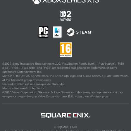
©2026 Sony Interactive Entertainment LLC."PlayStation Family Mark", "PlayStation", "PS5
logo", "PS5", "PS4 logo" and "PS4" are registered trademarks or trademarks of Sony
Interactive Entertainment Inc.
Microsoft, the XBOX Sphere mark, the Series X|S logo and XBOX Series X|S are trademarks
of the Microsoft group of companies.
Nintendo Switch est une marque de Nintendo.
Mac is a trademark of Apple Inc.
©2026 Valve Corporation. Steam et le logo Steam sont des marques déposées et/ou des
marques enregistrées par Valve Corporation aux É.U. et/ou dans d'autres pays.
© SQUARE ENIX