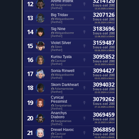
3214120
Animil Instink
12
Sous-sol 200
Sargatanas
[Aether]
13.10.2025 à 00h02
3207126
Big Tridav
13
Sous-sol 200
Midgardsormr
[Aether]
24.05.2024 à 09h12
3183696
Sig Nine
14
Sous-sol 200
Midgardsormr
[Aether]
12.08.2022 à 03h04
3159487
Violet Silver
15
Sous-sol 200
Siren
[Aether]
03.06.2024 à 08h05
3095852
Kurisu Tyata
16
Sous-sol 200
Cactuar
[Aether]
24.02.2023 à 06h09
3094427
Sonia Rinwell
17
Sous-sol 200
Midgardsormr
[Aether]
03.01.2023 à 06h22
3094032
Skorn Darkheart
18
Sous-sol 200
Adamantoise
[Aether]
22.02.2024 à 11h16
Cynical
3079262
19
Pessimist
Sous-sol 200
Sargatanas
27.12.2025 à 20h25
[Aether]
Anarchys
3069459
20
Diaboro
Sous-sol 200
Sargatanas
24.12.2022 à 18h14
[Aether]
3068850
Drexel Havoc
21
Sous-sol 200
Cactuar
[Aether]
01.02.2023 à 05h05