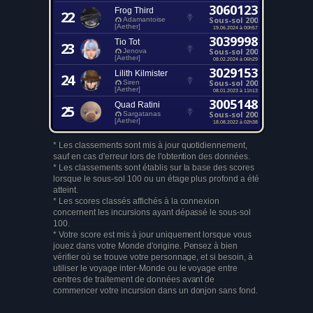
3060123
Frog Third
22
Sous-sol 200
Adamantoise
[Aether]
19.06.2024 à 00h57
3039998
Tio Tot
23
Sous-sol 200
Jenova
[Aether]
08.02.2024 à 06h29
3029153
Lilith Kilmister
24
Sous-sol 200
Siren
[Aether]
08.01.2023 à 11h13
3005148
Quad Ratini
25
Sous-sol 200
Sargatanas
[Aether]
18.08.2022 à 02h38
* Les classements sont mis à jour quotidiennement,
sauf en cas d'erreur lors de l'obtention des données.
* Les classements sont établis sur la base des scores
lorsque le sous-sol 100 ou un étage plus profond a été
atteint.
* Les scores classés affichés à la connexion
concernent les incursions ayant dépassé le sous-sol
100.
* Votre score est mis à jour uniquement lorsque vous
jouez dans votre Monde d'origine. Pensez à bien
vérifier où se trouve votre personnage, et si besoin, à
utiliser le voyage inter-Monde ou le voyage entre
centres de traitement de données avant de
commencer votre incursion dans un donjon sans fond.