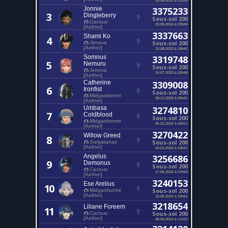
Jonnie
3375233
3
Dingleberry
Sous-sol 200
Cactuar
29.05.2024 à 22h44
[Aether]
3337663
Shami Ko
4
Sous-sol 200
Jenova
[Aether]
13.08.2023 à 18h41
Somnus
3319748
5
Nemuru
Sous-sol 200
Jenova
24.07.2023 à 20h46
[Aether]
Catherine
3309008
6
Ironfist
Sous-sol 200
Midgardsormr
28.11.2023 à 04h41
[Aether]
Umbasa
3274810
7
Coldblood
Sous-sol 200
Midgardsormr
05.01.2024 à 10h11
[Aether]
3270422
Willow Greed
8
Sous-sol 200
Sargatanas
[Aether]
03.01.2024 à 13h21
Angelus
3256686
9
Demonus
Sous-sol 200
Cactuar
17.06.2024 à 07h53
[Aether]
3240153
Ese Arelius
10
Sous-sol 200
Midgardsormr
[Aether]
10.06.2024 à 10h51
3218654
Liliane Foreem
11
Sous-sol 200
Cactuar
[Aether]
08.06.2024 à 11h21