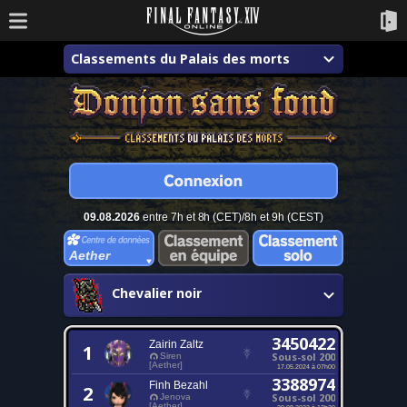
Classements du Palais des morts
09.08.2026
entre 7h et 8h (CET)/8h et 9h (CEST)
Aether
Chevalier noir
3450422
Zairin Zaltz
1
Sous-sol 200
Siren
[Aether]
17.05.2024 à 07h00
3388974
Finh Bezahl
2
Sous-sol 200
Jenova
[Aether]
20.08.2022 à 12h20